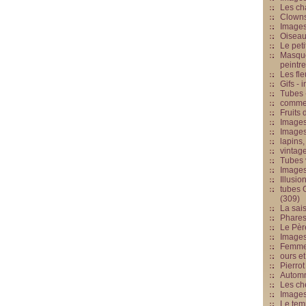
Les cha
Clowns
Images
Oiseau
Le peti
Masque
peintr
Les fle
Gifs -
Tubes -
commed
Fruits 
Images
Images
lapins,
vintage
Tubes 
Image
Illusio
tubes G
(309)
La sai
Phares
Le Père
Images
Femme 
ours et
Pierrot
Automn
Les ch
Image
Le tem