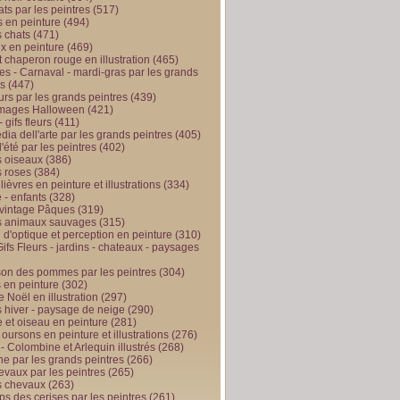
ts par les peintres
(517)
 en peinture
(494)
 chats
(471)
x en peinture
(469)
t chaperon rouge en illustration
(465)
s - Carnaval - mardi-gras par les grands
es
(447)
urs par les grands peintres
(439)
 images Halloween
(421)
 gifs fleurs
(411)
ia dell'arte par les grands peintres
(405)
d'été par les peintres
(402)
 oiseaux
(386)
 roses
(384)
 lièvres en peinture et illustrations
(334)
 - enfants
(328)
vintage Pâques
(319)
s animaux sauvages
(315)
n d'optique et perception en peinture
(310)
ifs Fleurs - jardins - chateaux - paysages
son des pommes par les peintres
(304)
 en peinture
(302)
 Noël en illustration
(297)
 hiver - paysage de neige
(290)
et oiseau en peinture
(281)
 oursons en peinture et illustrations
(276)
 - Colombine et Arlequin illustrés
(268)
e par les grands peintres
(266)
evaux par les peintres
(265)
s chevaux
(263)
ps des cerises par les peintres
(261)