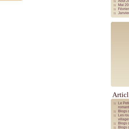
Août 
Mai 2
Févrie
Janvie
Artic
Le Pet
romant
Blogs 
Les rou
villag
Blogs 
Blogs 