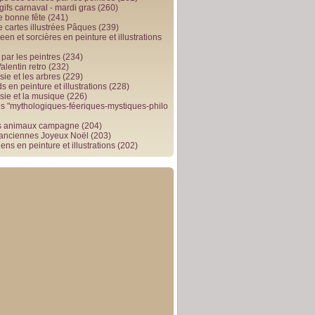
gifs carnaval - mardi gras
(260)
e bonne fête
(241)
e cartes illustrées Pâques
(239)
en et sorcières en peinture et illustrations
par les peintres
(234)
alentin retro
(232)
ie et les arbres
(229)
 en peinture et illustrations
(228)
sie et la musique
(226)
 "mythologiques-féeriques-mystiques-philo
s animaux campagne
(204)
 anciennes Joyeux Noël
(203)
ens en peinture et illustrations
(202)