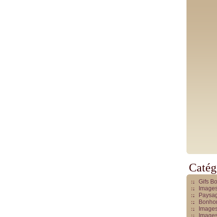
Catég
Gifs B
Images
Paysag
Bonhom
Images
Images