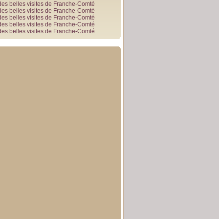
des belles visites de Franche-Comté
des belles visites de Franche-Comté
des belles visites de Franche-Comté
des belles visites de Franche-Comté
des belles visites de Franche-Comté