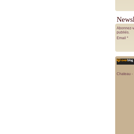
Newsl
Abonnez-vo
publiés.
Email
Chateau - 