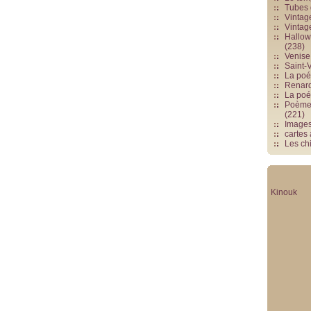
Tubes 
Vintag
Vintag
Hallowe
(238)
Venise 
Saint-V
La poés
Renards
La poé
Poèmes
(221)
Image
cartes
Les chi
Kinouk