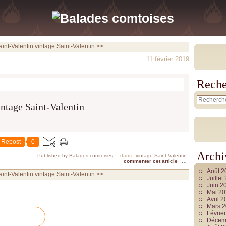
aint-Valentin
vintage Saint-Valentin >>
11 février 2019
Reche
Repost
0
Archi
Published by Balades comtoises
-
dans
vintage Saint-Valentin
commenter cet article
…
Août 
aint-Valentin
vintage Saint-Valentin >>
Juille
Juin 2
Mai 2
Avril 
Mars 
Févrie
Décem