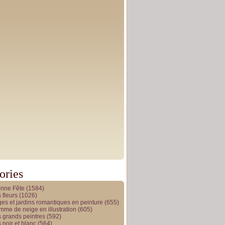
ories
onne Fête
(1584)
 fleurs
(1026)
es et jardins romantiques en peinture
(655)
me de neige en illustration
(605)
 grands peintres
(592)
 noir et blanc
(564)