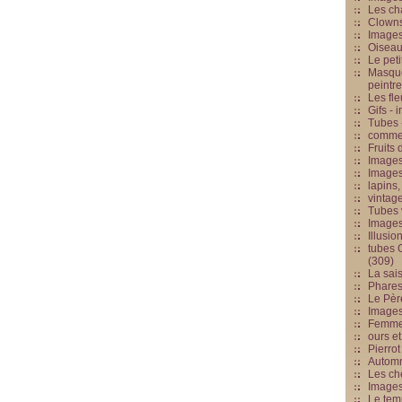
Les cha
Clowns
Images
Oiseau
Le peti
Masque
peintr
Les fle
Gifs -
Tubes -
commed
Fruits 
Images
Images
lapins,
vintage
Tubes 
Image
Illusio
tubes G
(309)
La sai
Phares
Le Père
Images
Femme 
ours et
Pierrot
Automn
Les ch
Image
Le tem