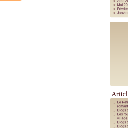
Août 
Mai 2
Févrie
Janvie
Artic
Le Pet
romant
Blogs 
Les rou
villag
Blogs 
Blogs 