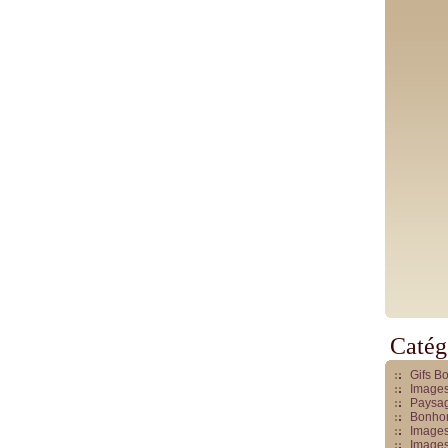
Catég
Gifs B
Images
Paysag
Bonhom
Images
Images