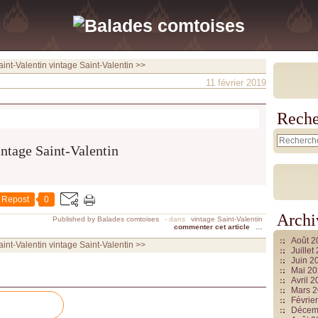
aint-Valentin
vintage Saint-Valentin >>
11 février 2019
Reche
Repost
0
Archi
Published by Balades comtoises
-
dans
vintage Saint-Valentin
commenter cet article
…
Août 
aint-Valentin
vintage Saint-Valentin >>
Juille
Juin 2
Mai 2
Avril 
Mars 
Févrie
Décem