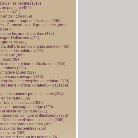
ts par les peintres
(517)
 en peinture
(494)
 chats
(471)
x en peinture
(469)
t chaperon rouge en illustration
(465)
s - Carnaval - mardi-gras par les grands
es
(447)
urs par les grands peintres
(439)
 images Halloween
(421)
 gifs fleurs
(411)
ia dell'arte par les grands peintres
(405)
d'été par les peintres
(402)
 oiseaux
(386)
 roses
(384)
 lièvres en peinture et illustrations
(334)
 - enfants
(328)
vintage Pâques
(319)
s animaux sauvages
(315)
n d'optique et perception en peinture
(310)
ifs Fleurs - jardins - chateaux - paysages
son des pommes par les peintres
(304)
 en peinture
(302)
 Noël en illustration
(297)
 hiver - paysage de neige
(290)
et oiseau en peinture
(281)
 oursons en peinture et illustrations
(276)
 - Colombine et Arlequin illustrés
(268)
e par les grands peintres
(266)
evaux par les peintres
(265)
s chevaux
(263)
ps des cerises par les peintres
(261)