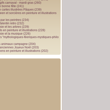
gifs carnaval - mardi gras
(260)
e bonne fête
(241)
e cartes illustrées Pâques
(239)
en et sorcières en peinture et illustrations
par les peintres
(234)
alentin retro
(232)
ie et les arbres
(229)
 en peinture et illustrations
(228)
sie et la musique
(226)
 "mythologiques-féeriques-mystiques-philo
s animaux campagne
(204)
 anciennes Joyeux Noël
(203)
ens en peinture et illustrations
(202)