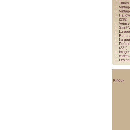
Tubes 
Vintag
Vintag
Hallowe
(238)
Venise 
Saint-V
La poés
Renards
La poé
Poèmes
(221)
Image
cartes
Les chi
Kinouk