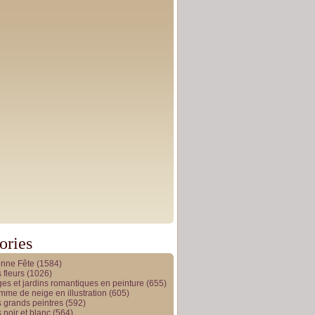
ories
onne Fête
(1584)
 fleurs
(1026)
es et jardins romantiques en peinture
(655)
me de neige en illustration
(605)
 grands peintres
(592)
 noir et blanc
(564)