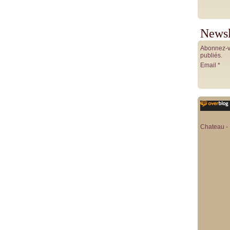
Newsl
Abonnez-vo
publiés.
Email
Chateau - 