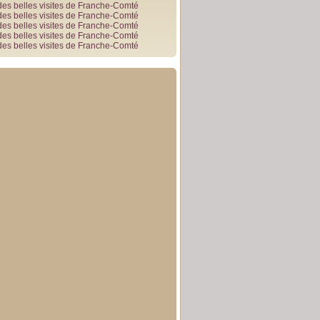
des belles visites de Franche-Comté
des belles visites de Franche-Comté
des belles visites de Franche-Comté
des belles visites de Franche-Comté
des belles visites de Franche-Comté