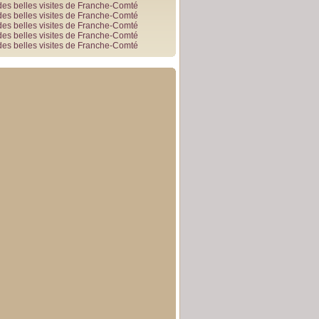
des belles visites de Franche-Comté
des belles visites de Franche-Comté
des belles visites de Franche-Comté
des belles visites de Franche-Comté
des belles visites de Franche-Comté