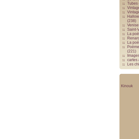
Tubes 
Vintag
Vintag
Hallowe
(238)
Venise 
Saint-V
La poés
Renards
La poé
Poèmes
(221)
Image
cartes
Les chi
Kinouk