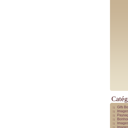
Catég
Gifs B
Images
Paysag
Bonhom
Images
Images