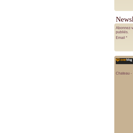
Newsl
Abonnez-vo
publiés.
Email
Chateau - 