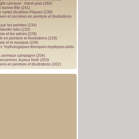
gifs carnaval - mardi gras
(260)
e bonne fête
(241)
e cartes illustrées Pâques
(239)
en et sorcières en peinture et illustrations
par les peintres
(234)
alentin retro
(232)
ie et les arbres
(229)
 en peinture et illustrations
(228)
sie et la musique
(226)
 "mythologiques-féeriques-mystiques-philo
s animaux campagne
(204)
 anciennes Joyeux Noël
(203)
ens en peinture et illustrations
(202)