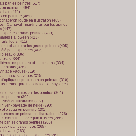
ts par les peintres
(517)
 en peinture
(494)
 chats
(471)
x en peinture
(469)
t chaperon rouge en illustration
(465)
s - Carnaval - mardi-gras par les grands
es
(447)
urs par les grands peintres
(439)
 images Halloween
(421)
 gifs fleurs
(411)
ia dell'arte par les grands peintres
(405)
d'été par les peintres
(402)
 oiseaux
(386)
 roses
(384)
 lièvres en peinture et illustrations
(334)
 - enfants
(328)
vintage Pâques
(319)
s animaux sauvages
(315)
n d'optique et perception en peinture
(310)
ifs Fleurs - jardins - chateaux - paysages
son des pommes par les peintres
(304)
 en peinture
(302)
 Noël en illustration
(297)
 hiver - paysage de neige
(290)
et oiseau en peinture
(281)
 oursons en peinture et illustrations
(276)
 - Colombine et Arlequin illustrés
(268)
e par les grands peintres
(266)
evaux par les peintres
(265)
s chevaux
(263)
ps des cerises par les peintres
(261)