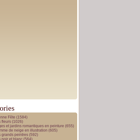
ories
onne Fête
(1584)
 fleurs
(1026)
es et jardins romantiques en peinture
(655)
me de neige en illustration
(605)
 grands peintres
(592)
 noir et blanc
(564)