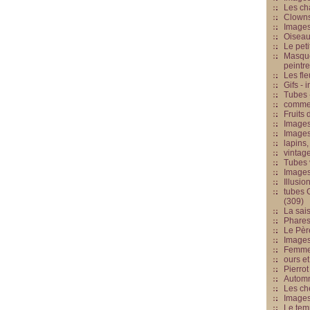
Les cha
Clowns
Images
Oiseau
Le peti
Masque
peintr
Les fle
Gifs -
Tubes -
commed
Fruits 
Images
Images
lapins,
vintage
Tubes 
Image
Illusio
tubes G
(309)
La sai
Phares
Le Père
Images
Femme 
ours et
Pierrot
Automn
Les ch
Image
Le tem