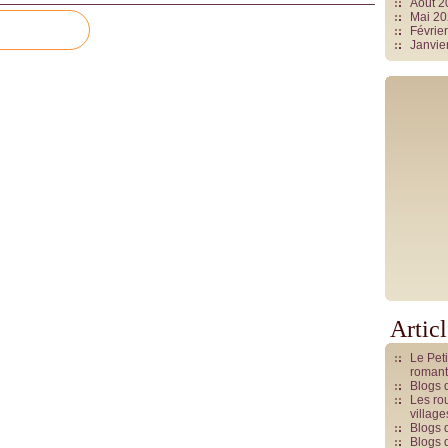
Août 
Mai 2
Févrie
Janvie
Artic
Le Pet
romant
Blogs 
Les rou
villag
Blogs 
Blogs 