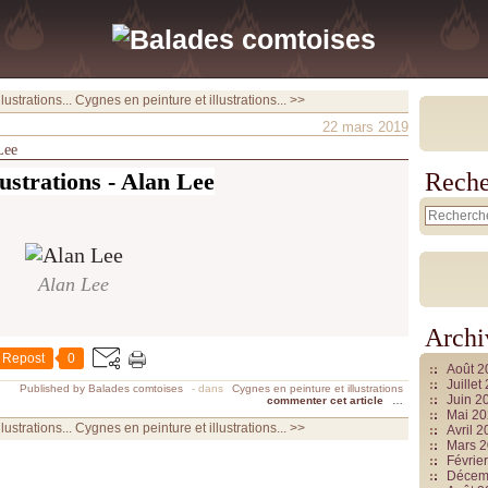
ustrations...
Cygnes en peinture et illustrations... >>
22 mars 2019
Lee
lustrations - Alan Lee
Reche
Alan Lee
Archi
Repost
0
Août 
Juille
Published by Balades comtoises
-
dans
Cygnes en peinture et illustrations
Juin 2
commenter cet article
…
Mai 2
ustrations...
Cygnes en peinture et illustrations... >>
Avril 
Mars 
Févrie
Décem