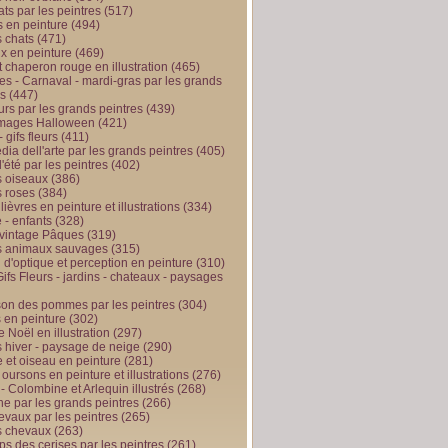
ts par les peintres
(517)
 en peinture
(494)
 chats
(471)
x en peinture
(469)
t chaperon rouge en illustration
(465)
s - Carnaval - mardi-gras par les grands
es
(447)
urs par les grands peintres
(439)
 images Halloween
(421)
 gifs fleurs
(411)
ia dell'arte par les grands peintres
(405)
d'été par les peintres
(402)
 oiseaux
(386)
 roses
(384)
 lièvres en peinture et illustrations
(334)
 - enfants
(328)
vintage Pâques
(319)
s animaux sauvages
(315)
n d'optique et perception en peinture
(310)
ifs Fleurs - jardins - chateaux - paysages
son des pommes par les peintres
(304)
 en peinture
(302)
 Noël en illustration
(297)
 hiver - paysage de neige
(290)
et oiseau en peinture
(281)
 oursons en peinture et illustrations
(276)
 - Colombine et Arlequin illustrés
(268)
e par les grands peintres
(266)
evaux par les peintres
(265)
s chevaux
(263)
ps des cerises par les peintres
(261)