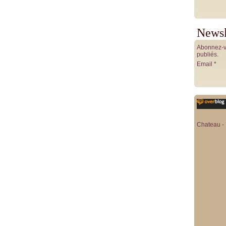
Newsl
Abonnez-vo
publiés.
Email
Chateau - 