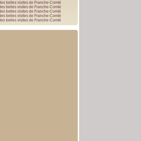
des belles visites de Franche-Comté
des belles visites de Franche-Comté
des belles visites de Franche-Comté
des belles visites de Franche-Comté
des belles visites de Franche-Comté