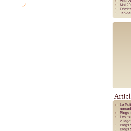
Août 
Mai 2
Févrie
Janvie
Artic
Le Pet
romant
Blogs 
Les rou
villag
Blogs 
Blogs 