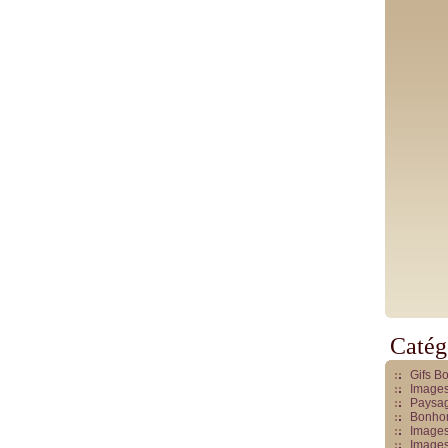
Catég
Gifs B
Images
Paysag
Bonhom
Images
Images