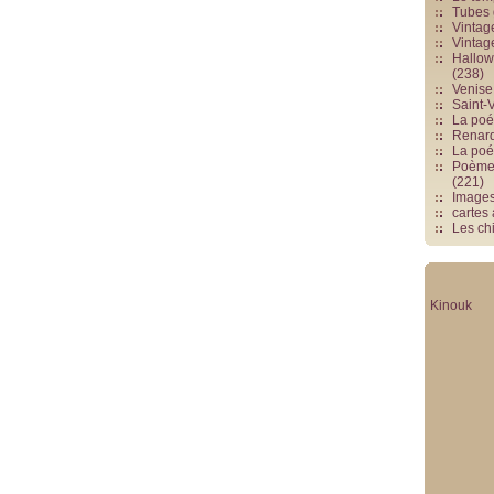
Tubes 
Vintag
Vintag
Hallowe
(238)
Venise 
Saint-V
La poés
Renards
La poé
Poèmes
(221)
Image
cartes
Les chi
Kinouk