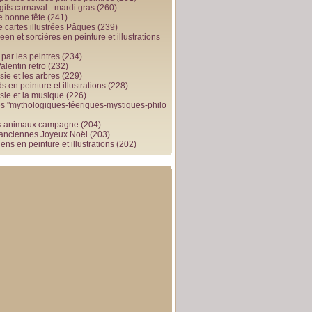
gifs carnaval - mardi gras
(260)
e bonne fête
(241)
e cartes illustrées Pâques
(239)
en et sorcières en peinture et illustrations
par les peintres
(234)
alentin retro
(232)
ie et les arbres
(229)
 en peinture et illustrations
(228)
sie et la musique
(226)
 "mythologiques-féeriques-mystiques-philo
s animaux campagne
(204)
 anciennes Joyeux Noël
(203)
ens en peinture et illustrations
(202)