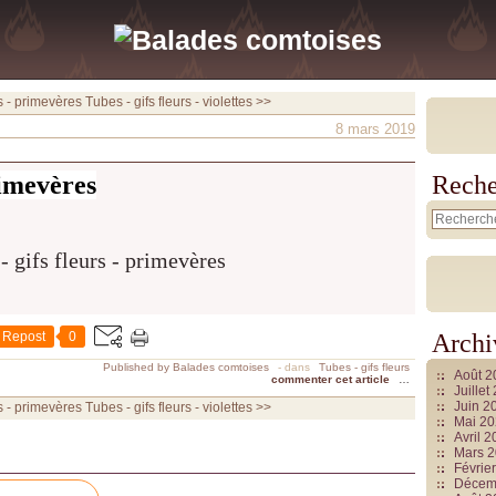
rs - primevères
Tubes - gifs fleurs - violettes >>
8 mars 2019
rimevères
Reche
Repost
0
Archi
Published by Balades comtoises
-
dans
Tubes - gifs fleurs
Août 
commenter cet article
…
Juille
Juin 2
rs - primevères
Tubes - gifs fleurs - violettes >>
Mai 2
Avril 
Mars 
Févrie
Décem