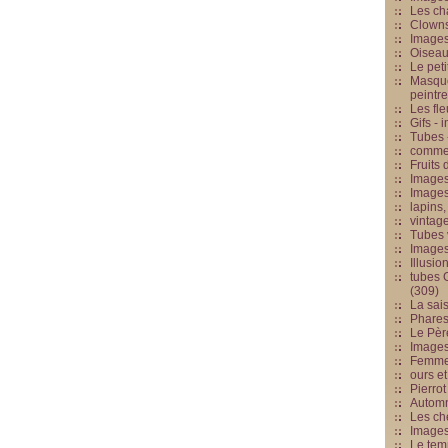
Les cha
Clowns
Images
Oiseau
Le peti
Masque
peintr
Les fle
Gifs -
Tubes -
commed
Fruits 
Images
Images
lapins,
vintage
Tubes 
Image
Illusio
tubes G
(309)
La sai
Phares
Le Père
Images
Femme 
ours et
Pierrot
Automn
Les ch
Image
Le tem