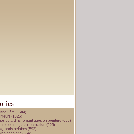
ories
onne Fête
(1584)
 fleurs
(1026)
es et jardins romantiques en peinture
(655)
me de neige en illustration
(605)
 grands peintres
(592)
 noir et blanc
(564)