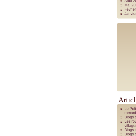
Août 
Mai 2
Févrie
Janvie
Artic
Le Pet
romant
Blogs 
Les rou
villag
Blogs 
Blogs 