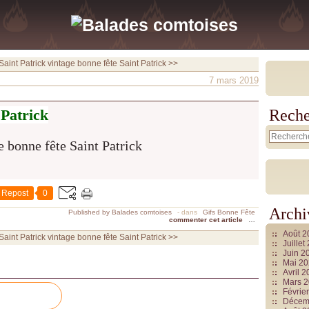
Saint Patrick
vintage bonne fête Saint Patrick >>
7 mars 2019
 Patrick
Reche
Repost
0
Archi
Published by Balades comtoises
-
dans
Gifs Bonne Fête
commenter cet article
…
Août 
Saint Patrick
vintage bonne fête Saint Patrick >>
Juille
Juin 2
Mai 2
Avril 
Mars 
Févrie
Décem