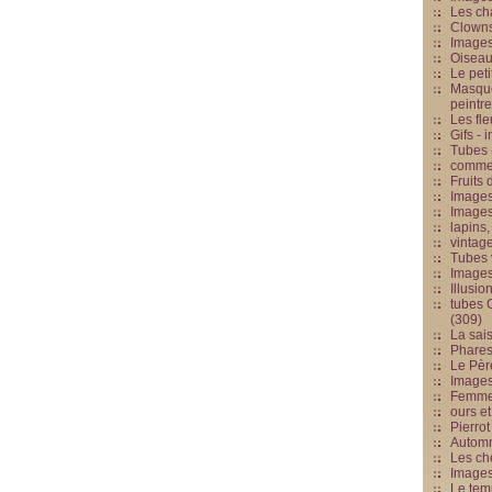
Les cha
Clowns
Images
Oiseau
Le peti
Masque
peintr
Les fle
Gifs -
Tubes -
commed
Fruits 
Images
Images
lapins,
vintage
Tubes 
Image
Illusio
tubes G
(309)
La sai
Phares
Le Père
Images
Femme 
ours et
Pierrot
Automn
Les ch
Image
Le tem