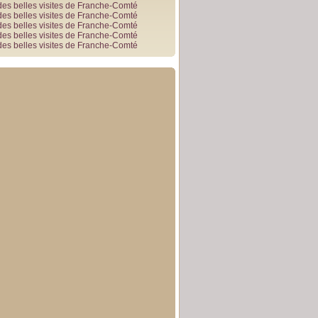
des belles visites de Franche-Comté
des belles visites de Franche-Comté
des belles visites de Franche-Comté
des belles visites de Franche-Comté
des belles visites de Franche-Comté