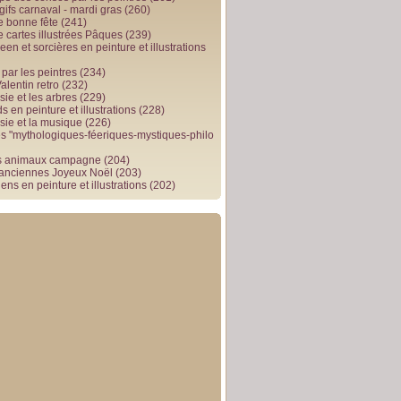
gifs carnaval - mardi gras
(260)
e bonne fête
(241)
e cartes illustrées Pâques
(239)
en et sorcières en peinture et illustrations
par les peintres
(234)
alentin retro
(232)
ie et les arbres
(229)
 en peinture et illustrations
(228)
sie et la musique
(226)
 "mythologiques-féeriques-mystiques-philo
s animaux campagne
(204)
 anciennes Joyeux Noël
(203)
ens en peinture et illustrations
(202)