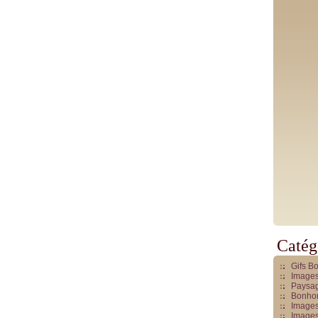
Catég
Gifs B
Images
Paysag
Bonhom
Images
Images