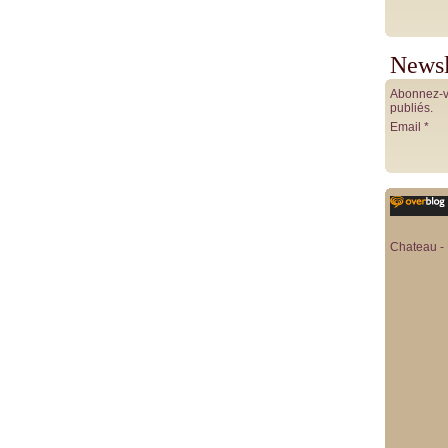
Newsl
Abonnez-vo
publiés.
Email
Chateau - 