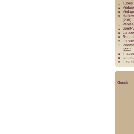
Tubes 
Vintag
Vintag
Hallowe
(238)
Venise 
Saint-V
La poés
Renards
La poé
Poèmes
(221)
Image
cartes
Les chi
Kinouk