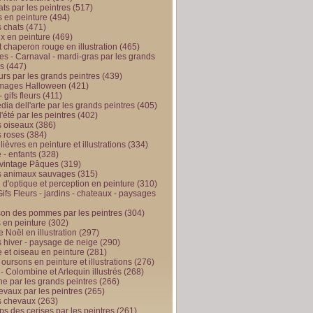
ts par les peintres
(517)
 en peinture
(494)
 chats
(471)
x en peinture
(469)
t chaperon rouge en illustration
(465)
s - Carnaval - mardi-gras par les grands
es
(447)
urs par les grands peintres
(439)
 images Halloween
(421)
 gifs fleurs
(411)
ia dell'arte par les grands peintres
(405)
d'été par les peintres
(402)
 oiseaux
(386)
 roses
(384)
 lièvres en peinture et illustrations
(334)
 - enfants
(328)
vintage Pâques
(319)
s animaux sauvages
(315)
n d'optique et perception en peinture
(310)
ifs Fleurs - jardins - chateaux - paysages
son des pommes par les peintres
(304)
 en peinture
(302)
 Noël en illustration
(297)
 hiver - paysage de neige
(290)
et oiseau en peinture
(281)
 oursons en peinture et illustrations
(276)
 - Colombine et Arlequin illustrés
(268)
e par les grands peintres
(266)
evaux par les peintres
(265)
s chevaux
(263)
ps des cerises par les peintres
(261)