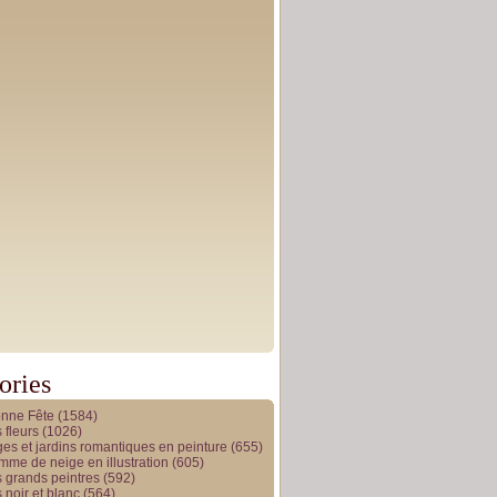
ories
onne Fête
(1584)
 fleurs
(1026)
es et jardins romantiques en peinture
(655)
me de neige en illustration
(605)
 grands peintres
(592)
 noir et blanc
(564)