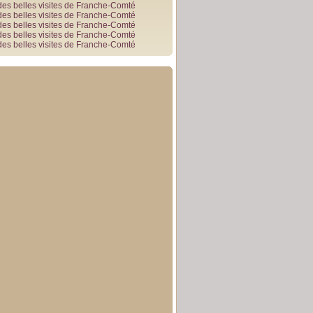
des belles visites de Franche-Comté
des belles visites de Franche-Comté
des belles visites de Franche-Comté
des belles visites de Franche-Comté
des belles visites de Franche-Comté