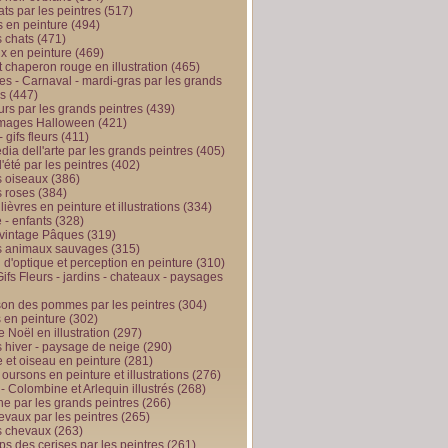
ts par les peintres
(517)
 en peinture
(494)
 chats
(471)
x en peinture
(469)
t chaperon rouge en illustration
(465)
s - Carnaval - mardi-gras par les grands
es
(447)
urs par les grands peintres
(439)
 images Halloween
(421)
 gifs fleurs
(411)
ia dell'arte par les grands peintres
(405)
d'été par les peintres
(402)
 oiseaux
(386)
 roses
(384)
 lièvres en peinture et illustrations
(334)
 - enfants
(328)
vintage Pâques
(319)
s animaux sauvages
(315)
n d'optique et perception en peinture
(310)
ifs Fleurs - jardins - chateaux - paysages
son des pommes par les peintres
(304)
 en peinture
(302)
 Noël en illustration
(297)
 hiver - paysage de neige
(290)
et oiseau en peinture
(281)
 oursons en peinture et illustrations
(276)
 - Colombine et Arlequin illustrés
(268)
e par les grands peintres
(266)
evaux par les peintres
(265)
s chevaux
(263)
ps des cerises par les peintres
(261)