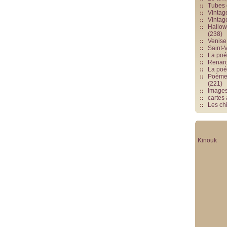
Tubes 
Vintag
Vintag
Hallowe
(238)
Venise 
Saint-V
La poés
Renards
La poé
Poèmes
(221)
Image
cartes
Les chi
Kinouk