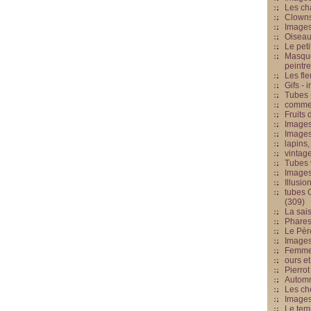
Les cha
Clowns
Images
Oiseau
Le peti
Masque
peintr
Les fle
Gifs -
Tubes -
commed
Fruits 
Images
Images
lapins,
vintage
Tubes 
Image
Illusio
tubes G
(309)
La sai
Phares
Le Père
Images
Femme 
ours et
Pierrot
Automn
Les ch
Image
Le tem