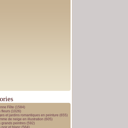
ories
onne Fête
(1584)
 fleurs
(1026)
es et jardins romantiques en peinture
(655)
me de neige en illustration
(605)
 grands peintres
(592)
 noir et blanc
(564)