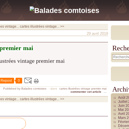
ées vintage...
cartes illustrées vintage... >>
29 avril 2019
e premier mai
Reche
Repost
0
Archi
Published by Balades comtoises
-
dans
cartes illustrées vintage premier mai
commenter cet article
…
Août 
ées vintage...
cartes illustrées vintage... >>
Juille
Juin 2
Mai 2
Avril 
Mars 
Févrie
Décem