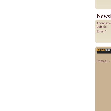
Newsl
Abonnez-vo
publiés.
Email
Chateau - 