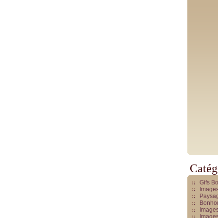
Catég
Gifs B
Images
Paysag
Bonhom
Images
Images