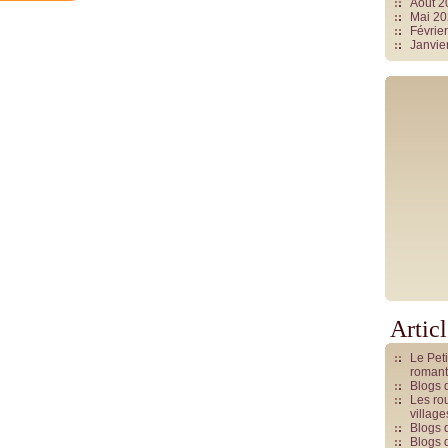
Août 
Mai 2
Févrie
Janvie
Artic
Le Pet
romant
Blogs 
Les rou
villag
Blogs 
Blogs 