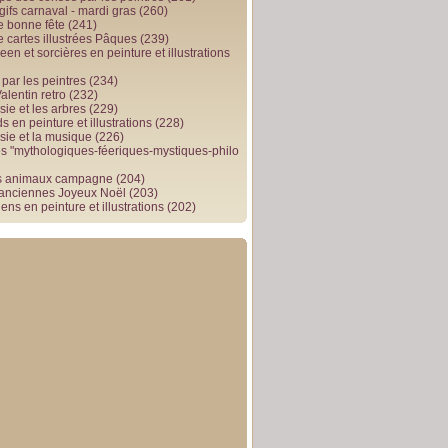
gifs carnaval - mardi gras
(260)
e bonne fête
(241)
e cartes illustrées Pâques
(239)
en et sorcières en peinture et illustrations
par les peintres
(234)
alentin retro
(232)
ie et les arbres
(229)
 en peinture et illustrations
(228)
sie et la musique
(226)
 "mythologiques-féeriques-mystiques-philo
s animaux campagne
(204)
 anciennes Joyeux Noël
(203)
ens en peinture et illustrations
(202)