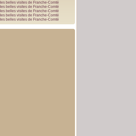
des belles visites de Franche-Comté
des belles visites de Franche-Comté
des belles visites de Franche-Comté
des belles visites de Franche-Comté
des belles visites de Franche-Comté