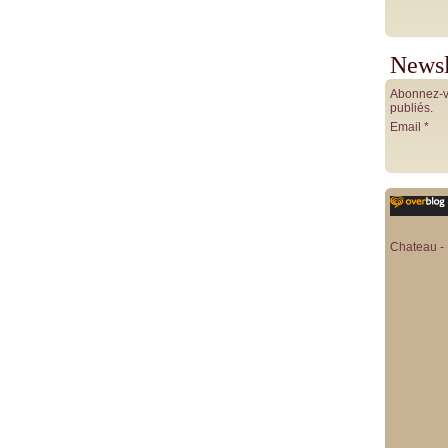
Newsl
Abonnez-vo
publiés.
Email
Chateau - 