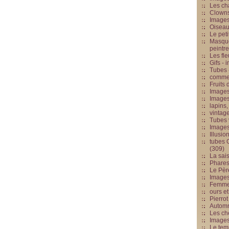
Les cha
Clowns
Images
Oiseau
Le peti
Masque
peintr
Les fle
Gifs -
Tubes -
commed
Fruits 
Images
Images
lapins,
vintage
Tubes 
Image
Illusio
tubes G
(309)
La sai
Phares
Le Père
Images
Femme 
ours et
Pierrot
Automn
Les ch
Image
Le tem