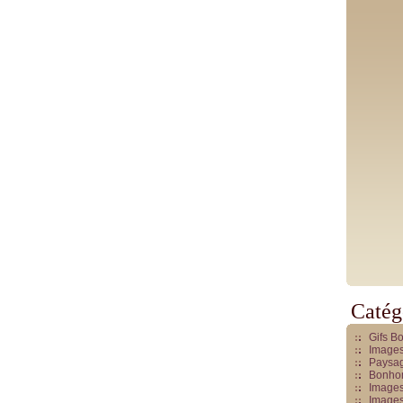
Catég
Gifs B
Images
Paysag
Bonhom
Images
Images