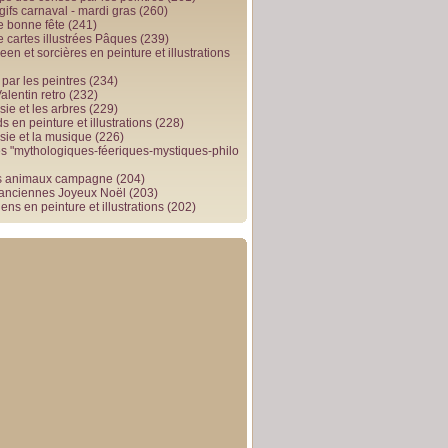
gifs carnaval - mardi gras
(260)
e bonne fête
(241)
e cartes illustrées Pâques
(239)
en et sorcières en peinture et illustrations
par les peintres
(234)
alentin retro
(232)
ie et les arbres
(229)
 en peinture et illustrations
(228)
sie et la musique
(226)
 "mythologiques-féeriques-mystiques-philo
s animaux campagne
(204)
 anciennes Joyeux Noël
(203)
ens en peinture et illustrations
(202)