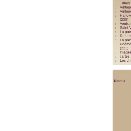
Tubes 
Vintag
Vintag
Hallowe
(238)
Venise 
Saint-V
La poés
Renards
La poé
Poèmes
(221)
Image
cartes
Les chi
Kinouk