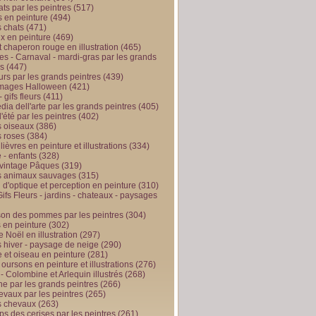
ts par les peintres
(517)
 en peinture
(494)
 chats
(471)
x en peinture
(469)
t chaperon rouge en illustration
(465)
s - Carnaval - mardi-gras par les grands
es
(447)
urs par les grands peintres
(439)
 images Halloween
(421)
 gifs fleurs
(411)
ia dell'arte par les grands peintres
(405)
d'été par les peintres
(402)
 oiseaux
(386)
 roses
(384)
 lièvres en peinture et illustrations
(334)
 - enfants
(328)
vintage Pâques
(319)
s animaux sauvages
(315)
n d'optique et perception en peinture
(310)
ifs Fleurs - jardins - chateaux - paysages
son des pommes par les peintres
(304)
 en peinture
(302)
 Noël en illustration
(297)
 hiver - paysage de neige
(290)
et oiseau en peinture
(281)
 oursons en peinture et illustrations
(276)
 - Colombine et Arlequin illustrés
(268)
e par les grands peintres
(266)
evaux par les peintres
(265)
s chevaux
(263)
ps des cerises par les peintres
(261)