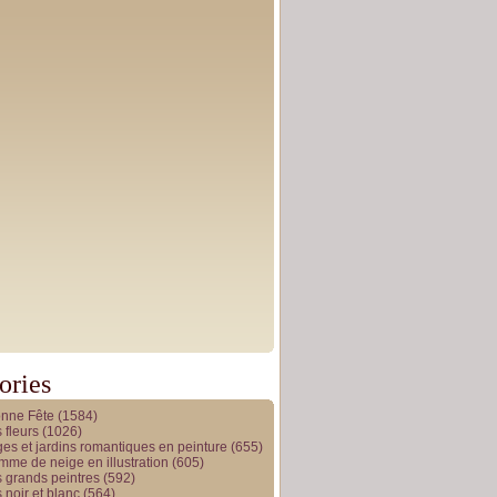
ories
onne Fête
(1584)
 fleurs
(1026)
es et jardins romantiques en peinture
(655)
me de neige en illustration
(605)
 grands peintres
(592)
 noir et blanc
(564)