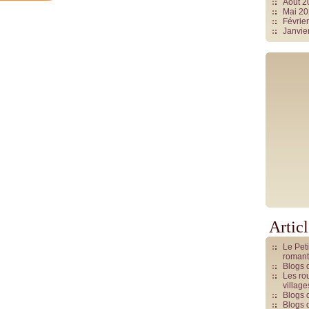
Août 
Mai 2
Févrie
Janvie
Artic
Le Pet
romant
Blogs 
Les rou
villag
Blogs 
Blogs 