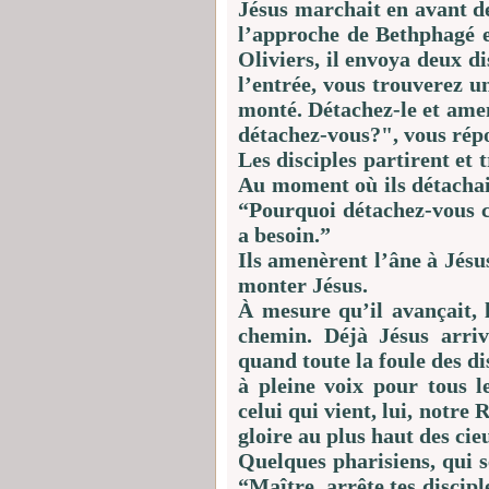
Jésus marchait en avant d
l’approche de Bethphagé e
Oliviers, il envoya deux di
l’entrée, vous trouverez u
monté. Détachez-le et ame
détachez-vous?", vous rép
Les disciples partirent et 
Au moment où ils détachai
“Pourquoi détachez-vous c
a besoin.”
Ils amenèrent l’âne à Jésus
monter Jésus.
À mesure qu’il avançait, 
chemin. Déjà Jésus arriv
quand toute la foule des di
à pleine voix pour tous l
celui qui vient, lui, notre 
gloire au plus haut des ci
Quelques pharisiens, qui se
“Maître, arrête tes discipl