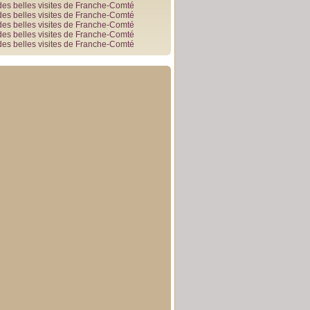
des belles visites de Franche-Comté
des belles visites de Franche-Comté
des belles visites de Franche-Comté
des belles visites de Franche-Comté
des belles visites de Franche-Comté