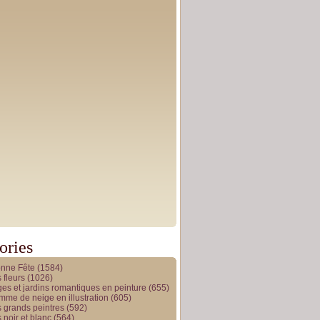
ories
onne Fête
(1584)
 fleurs
(1026)
es et jardins romantiques en peinture
(655)
me de neige en illustration
(605)
 grands peintres
(592)
 noir et blanc
(564)