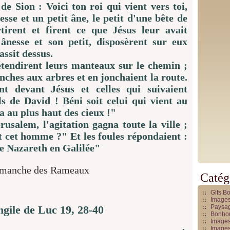
 de Sion : Voici ton roi qui vient vers toi,
se et un petit âne, le petit d'une bête de
tirent et firent ce que Jésus leur avait
ânesse et son petit, disposèrent sur eux
assit dessus.
 étendirent leurs manteaux sur le chemin ;
nches aux arbres et en jonchaient la route.
nt devant Jésus et celles qui suivaient
ls de David ! Béni soit celui qui vient au
 au plus haut des cieux !"
usalem, l'agitation gagna toute la ville ;
t cet homme ?" Et les foules répondaient :
de Nazareth en Galilée"
Catég
Gifs B
Images
ngile de Luc 19, 28-40
Paysag
Bonhom
Images
Images