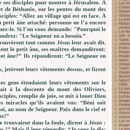
e ses disciples pour monter à Jérusalem. À
Les cha
Clowns
t de Béthanie, sur les pentes du mont des
Images
sciples: “Allez au village qui est en face. À
Oiseau
Le peti
n petit âne attaché: personne ne l’a encore
Masque
peintr
nez-le. Si l’on vous demande: "Pourquoi le
Les fle
ondrez: "Le Seigneur en a besoin.”
Gifs -
Tubes -
trouvèrent tout comme Jésus leur avait dit.
commed
ent le petit âne, ses maîtres demandèrent:
Fruits 
Images
et âne?” Ils répondirent: “Le Seigneur en
Images
lapins,
vintage
, jetèrent leurs vêtements dessus, et firent
Tubes 
Image
Illusio
tubes G
les gens étendaient leurs vêtements sur le
(309)
ait à la descente du mont des Oliviers,
La sai
Phares
sciples, remplie de joie, se mit à louer Dieu
Le Père
Images
es miracles qu’ils avaient vus: “Béni soit
Femme 
Roi, au nom de Seigneur. Paix dans le ciel et
ours et
Pierrot
eux!”
Automn
Les ch
 trouvaient dans la foule, dirent à Jésus :
Image
es !” Mais il leur répondit: “Je vous le dis:
Le tem