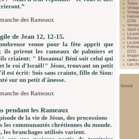
Tubes 
 crieront.”
Vintag
Vintag
Hallowe
(238)
Venise 
Saint-V
La poés
gile de Jean 12, 12-15.
Renards
La poé
nombreuse venue pour la fête apprit que
Poèmes
; ils prirent les rameaux de palmiers et
(221)
Image
 ils criaient: " Hosanna! Béni soit celui qui
cartes
 le roi d'Israël!" Jésus, trouvant un petit
Les chi
il est écrit: Sois sans crainte, fille de Sion:
nté sur un petit d'ânesse.
Kinouk
ns pendant les Rameaux
sode de la vie de Jésus, des processions
es les communautés chrétiennes du monde.
, les branchages utilisés varient.