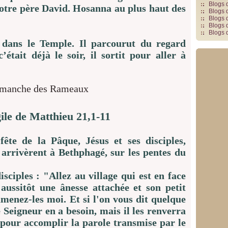
Blogs 
notre père David. Hosanna au plus haut des
Blogs 
Blogs 
Blogs 
Blogs 
 dans le Temple. Il parcourut du regard
était déjà le soir, il sortit pour aller à
ile de Matthieu 21,1-11
ête de la Pâque, Jésus et ses disciples,
arrivèrent à Bethphagé, sur les pentes du
sciples : "Allez au village qui est en face
aussitôt une ânesse attachée et son petit
amenez-les moi. Et si l'on vous dit quelque
 Seigneur en a besoin, mais il les renverra
é pour accomplir la parole transmise par le