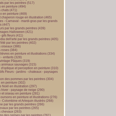
ts par les peintres
(517)
 en peinture
(494)
 chats
(471)
x en peinture
(469)
t chaperon rouge en illustration
(465)
s - Carnaval - mardi-gras par les grands
es
(447)
urs par les grands peintres
(439)
 images Halloween
(421)
 gifs fleurs
(411)
ia dell'arte par les grands peintres
(405)
d'été par les peintres
(402)
 oiseaux
(386)
 roses
(384)
 lièvres en peinture et illustrations
(334)
 - enfants
(328)
vintage Pâques
(319)
s animaux sauvages
(315)
n d'optique et perception en peinture
(310)
ifs Fleurs - jardins - chateaux - paysages
son des pommes par les peintres
(304)
 en peinture
(302)
 Noël en illustration
(297)
 hiver - paysage de neige
(290)
et oiseau en peinture
(281)
 oursons en peinture et illustrations
(276)
 - Colombine et Arlequin illustrés
(268)
e par les grands peintres
(266)
evaux par les peintres
(265)
s chevaux
(263)
ps des cerises par les peintres
(261)