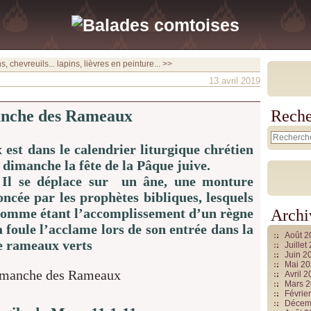
s, chevreuils...
lapins, lièvres en peinture... >>
13 avril 2019
nche des Rameaux
Reche
st dans le calendrier liturgique chrétien
 dimanche la fête de la Pâque juive.
. Il se déplace sur un âne, une monture
ncée par les prophètes bibliques, lesquels
f comme étant l’accomplissement d’un règne
Archi
la foule l’acclame lors de son entrée dans la
Août 
l de rameaux verts
Juille
Juin 2
Mai 2
Avril 
Mars 
Févrie
Décem