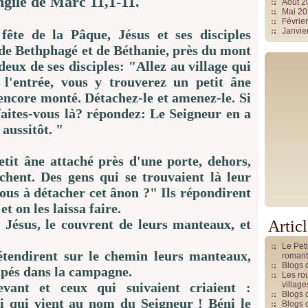
gile de Marc 11,1-11.
Août 
Mai 2
Févrie
Janvie
fête de la Pâque, Jésus et ses disciples
de Bethphagé et de Béthanie, près du mont
deux de ses disciples: "Allez au village qui
 l'entrée, vous y trouverez un petit âne
encore monté. Détachez-le et amenez-le. Si
aites-vous là? répondez: Le Seigneur en a
 aussitôt. "
etit âne attaché près d'une porte, dehors,
achent. Des gens qui se trouvaient là leur
us à détacher cet ânon ?" Ils répondirent
et on les laissa faire.
à Jésus, le couvrent de leurs manteaux, et
Artic
Le Pet
étendirent sur le chemin leurs manteaux,
romant
Blogs 
oupés dans la campagne.
Les rou
vant et ceux qui suivaient criaient :
villag
Blogs 
i qui vient au nom du Seigneur ! Béni le
Blogs 