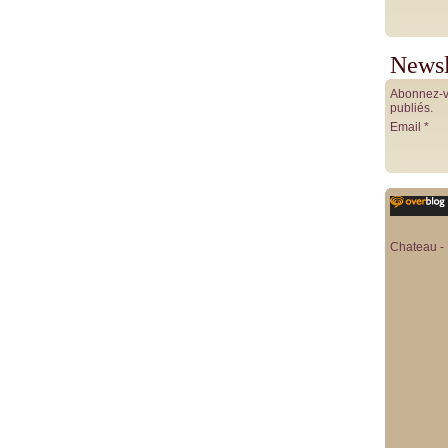
Newsl
Abonnez-vo
publiés.
Email
Chateau - 