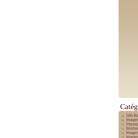
Catég
Gifs B
Images
Paysag
Bonhom
Images
Images