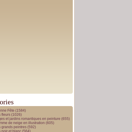
ories
onne Fête
(1584)
 fleurs
(1026)
es et jardins romantiques en peinture
(655)
me de neige en illustration
(605)
 grands peintres
(592)
 noir et blanc
(564)