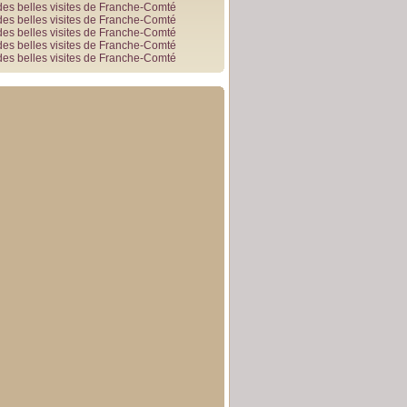
des belles visites de Franche-Comté
des belles visites de Franche-Comté
des belles visites de Franche-Comté
des belles visites de Franche-Comté
des belles visites de Franche-Comté