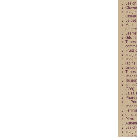
Les cha
Clowns
Images
Oiseau
Le peti
Masque
peintr
Les fle
Gifs -
Tubes -
commed
Fruits 
Images
Images
lapins,
vintage
Tubes 
Image
Illusio
tubes G
(309)
La sai
Phares
Le Père
Images
Femme 
ours et
Pierrot
Automn
Les ch
Image
Le tem