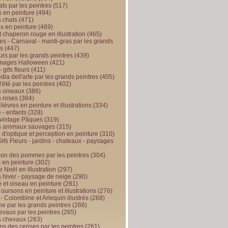
ts par les peintres
(517)
 en peinture
(494)
 chats
(471)
x en peinture
(469)
t chaperon rouge en illustration
(465)
s - Carnaval - mardi-gras par les grands
es
(447)
urs par les grands peintres
(439)
 images Halloween
(421)
 gifs fleurs
(411)
ia dell'arte par les grands peintres
(405)
d'été par les peintres
(402)
 oiseaux
(386)
 roses
(384)
 lièvres en peinture et illustrations
(334)
 - enfants
(328)
vintage Pâques
(319)
s animaux sauvages
(315)
n d'optique et perception en peinture
(310)
ifs Fleurs - jardins - chateaux - paysages
son des pommes par les peintres
(304)
 en peinture
(302)
 Noël en illustration
(297)
 hiver - paysage de neige
(290)
et oiseau en peinture
(281)
 oursons en peinture et illustrations
(276)
 - Colombine et Arlequin illustrés
(268)
e par les grands peintres
(266)
evaux par les peintres
(265)
s chevaux
(263)
ps des cerises par les peintres
(261)