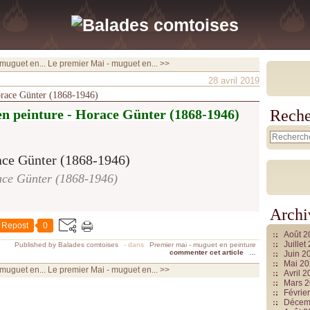
muguet en...
Le premier Mai - muguet en... >>
28 avril 2019
orace Günter (1868-1946)
n peinture - Horace Günter (1868-1946)
Reche
ce Günter (1868-1946)
Archi
Repost
0
Août 
Juille
Published by Balades comtoises
-
dans
Premier mai - muguet en peinture
commenter cet article
…
Juin 2
Mai 2
muguet en...
Le premier Mai - muguet en... >>
Avril 
Mars 
Févrie
Décem