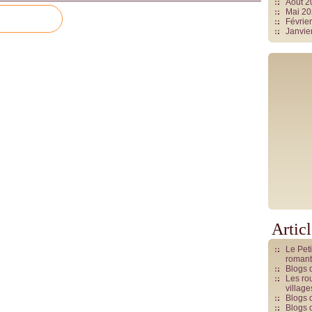
Août 
Mai 2
Févrie
Janvie
Artic
Le Pet
romant
Blogs 
Les rou
villag
Blogs 
Blogs 