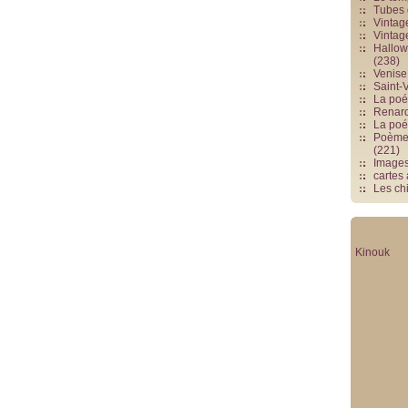
Tubes 
Vintag
Vintag
Hallowe
(238)
Venise 
Saint-V
La poés
Renards
La poé
Poèmes
(221)
Image
cartes
Les chi
Kinouk