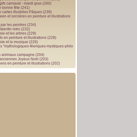
gifs carnaval - mardi gras
(260)
e bonne fête
(241)
e cartes illustrées Pâques
(239)
en et sorcières en peinture et illustrations
par les peintres
(234)
alentin retro
(232)
ie et les arbres
(229)
 en peinture et illustrations
(228)
sie et la musique
(226)
 "mythologiques-féeriques-mystiques-philo
s animaux campagne
(204)
 anciennes Joyeux Noël
(203)
ens en peinture et illustrations
(202)