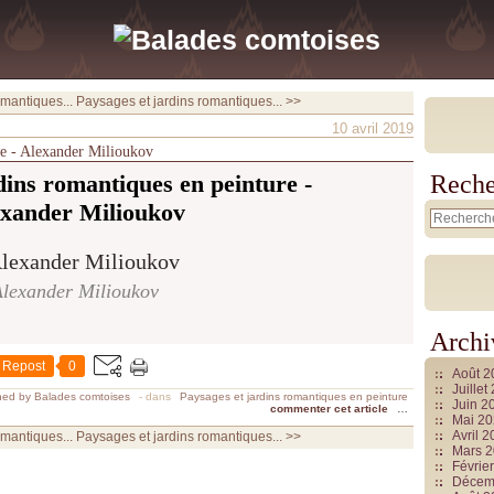
mantiques...
Paysages et jardins romantiques... >>
10 avril 2019
re - Alexander Milioukov
dins romantiques en peinture -
Reche
xander Milioukov
lexander Milioukov
Archi
Repost
0
Août 
Juille
hed by Balades comtoises
-
dans
Paysages et jardins romantiques en peinture
Juin 2
commenter cet article
…
Mai 2
Avril 
mantiques...
Paysages et jardins romantiques... >>
Mars 
Févrie
Décem