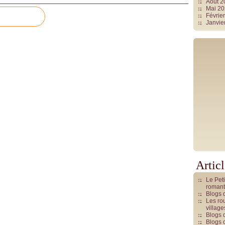
Août 
Mai 2
Févrie
Janvie
Artic
Le Pet
romant
Blogs 
Les rou
villag
Blogs 
Blogs 