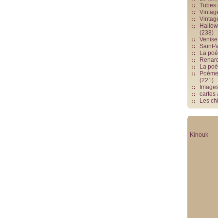
Tubes 
Vintag
Vintag
Hallowe
(238)
Venise 
Saint-V
La poés
Renards
La poé
Poèmes
(221)
Image
cartes
Les chi
Kinouk