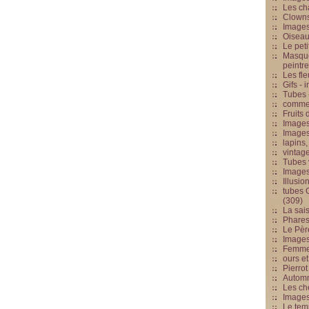
Les cha
Clowns
Images
Oiseau
Le peti
Masque
peintr
Les fle
Gifs -
Tubes -
commed
Fruits 
Images
Images
lapins,
vintage
Tubes 
Image
Illusio
tubes G
(309)
La sai
Phares
Le Père
Images
Femme 
ours et
Pierrot
Automn
Les ch
Image
Le tem