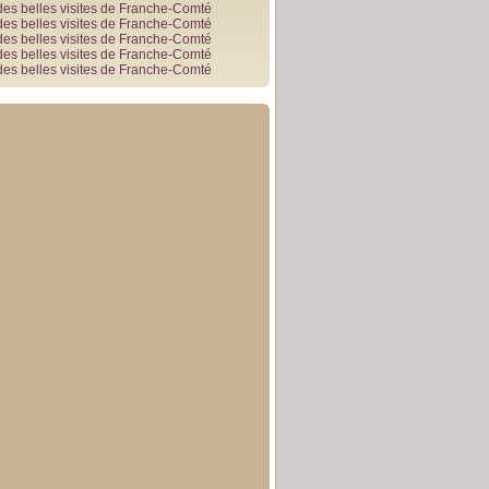
des belles visites de Franche-Comté
des belles visites de Franche-Comté
des belles visites de Franche-Comté
des belles visites de Franche-Comté
des belles visites de Franche-Comté