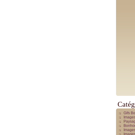
Catég
Gifs B
Images
Paysag
Bonhom
Images
Images