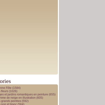
ories
onne Fête
(1584)
 fleurs
(1026)
es et jardins romantiques en peinture
(655)
me de neige en illustration
(605)
 grands peintres
(592)
 noir et blanc
(564)