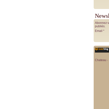
Newsl
Abonnez-vo
publiés.
Email
Chateau - 