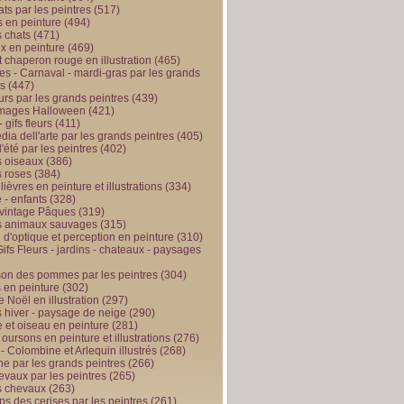
ts par les peintres
(517)
 en peinture
(494)
 chats
(471)
x en peinture
(469)
t chaperon rouge en illustration
(465)
s - Carnaval - mardi-gras par les grands
es
(447)
urs par les grands peintres
(439)
 images Halloween
(421)
 gifs fleurs
(411)
ia dell'arte par les grands peintres
(405)
d'été par les peintres
(402)
 oiseaux
(386)
 roses
(384)
 lièvres en peinture et illustrations
(334)
 - enfants
(328)
vintage Pâques
(319)
s animaux sauvages
(315)
n d'optique et perception en peinture
(310)
ifs Fleurs - jardins - chateaux - paysages
son des pommes par les peintres
(304)
 en peinture
(302)
 Noël en illustration
(297)
 hiver - paysage de neige
(290)
et oiseau en peinture
(281)
 oursons en peinture et illustrations
(276)
 - Colombine et Arlequin illustrés
(268)
e par les grands peintres
(266)
evaux par les peintres
(265)
s chevaux
(263)
ps des cerises par les peintres
(261)