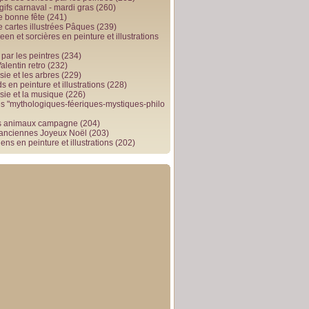
gifs carnaval - mardi gras
(260)
e bonne fête
(241)
e cartes illustrées Pâques
(239)
en et sorcières en peinture et illustrations
par les peintres
(234)
alentin retro
(232)
ie et les arbres
(229)
 en peinture et illustrations
(228)
sie et la musique
(226)
 "mythologiques-féeriques-mystiques-philo
s animaux campagne
(204)
 anciennes Joyeux Noël
(203)
ens en peinture et illustrations
(202)