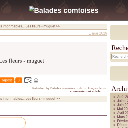
es imprimables...
Les fleurs - muguet >>
1 mai 2019
Reche
Repost
0
Archi
Published by Balades comtoises
-
dans
Images fleurs
commenter cet article
…
Août 
es imprimables...
Les fleurs - muguet >>
Juille
Juin 2
Mai 2
Avril 
Mars 
Févrie
Décem