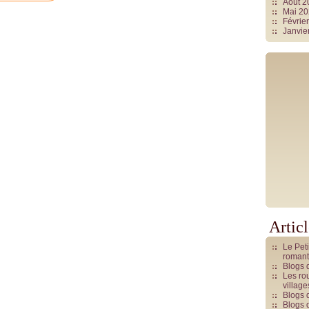
Août 
Mai 2
Févrie
Janvie
Artic
Le Pet
romant
Blogs 
Les rou
villag
Blogs 
Blogs 