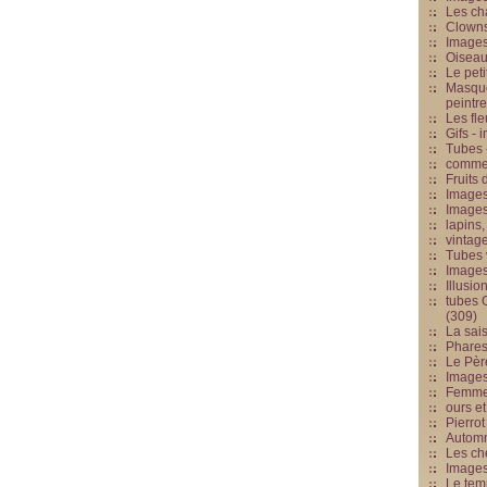
Les cha
Clowns
Images
Oiseau
Le peti
Masque
peintr
Les fle
Gifs -
Tubes -
commed
Fruits 
Images
Images
lapins,
vintage
Tubes 
Image
Illusio
tubes G
(309)
La sai
Phares
Le Père
Images
Femme 
ours et
Pierrot
Automn
Les ch
Image
Le tem