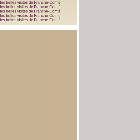
des belles visites de Franche-Comté
des belles visites de Franche-Comté
des belles visites de Franche-Comté
des belles visites de Franche-Comté
des belles visites de Franche-Comté