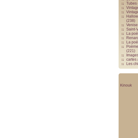
Tubes 
Vintag
Vintag
Hallowe
(238)
Venise 
Saint-V
La poés
Renards
La poé
Poèmes
(221)
Image
cartes
Les chi
Kinouk