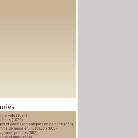
ories
onne Fête
(1584)
 fleurs
(1026)
es et jardins romantiques en peinture
(655)
me de neige en illustration
(605)
 grands peintres
(592)
 noir et blanc
(564)