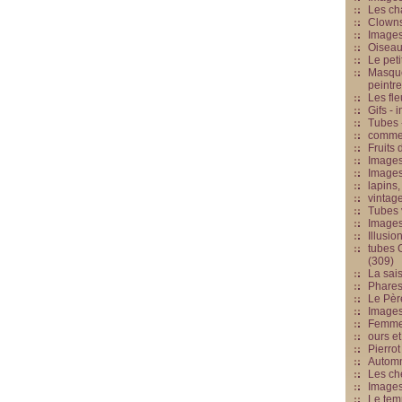
Les cha
Clowns
Images
Oiseau
Le peti
Masque
peintr
Les fle
Gifs -
Tubes -
commed
Fruits 
Images
Images
lapins,
vintage
Tubes 
Image
Illusio
tubes G
(309)
La sai
Phares
Le Père
Images
Femme 
ours et
Pierrot
Automn
Les ch
Image
Le tem