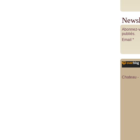
Newsl
Abonnez-vo
publiés.
Email
Chateau - 