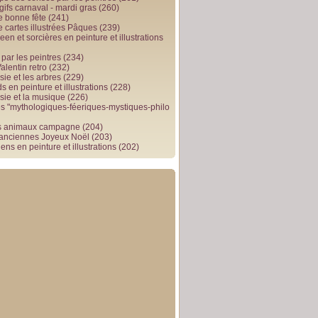
gifs carnaval - mardi gras
(260)
e bonne fête
(241)
e cartes illustrées Pâques
(239)
en et sorcières en peinture et illustrations
par les peintres
(234)
alentin retro
(232)
ie et les arbres
(229)
 en peinture et illustrations
(228)
sie et la musique
(226)
 "mythologiques-féeriques-mystiques-philo
s animaux campagne
(204)
 anciennes Joyeux Noël
(203)
ens en peinture et illustrations
(202)