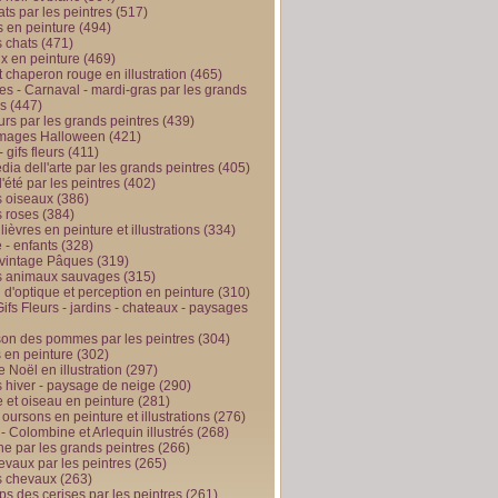
ts par les peintres
(517)
 en peinture
(494)
 chats
(471)
x en peinture
(469)
t chaperon rouge en illustration
(465)
s - Carnaval - mardi-gras par les grands
es
(447)
urs par les grands peintres
(439)
 images Halloween
(421)
 gifs fleurs
(411)
ia dell'arte par les grands peintres
(405)
d'été par les peintres
(402)
 oiseaux
(386)
 roses
(384)
 lièvres en peinture et illustrations
(334)
 - enfants
(328)
vintage Pâques
(319)
s animaux sauvages
(315)
n d'optique et perception en peinture
(310)
ifs Fleurs - jardins - chateaux - paysages
son des pommes par les peintres
(304)
 en peinture
(302)
 Noël en illustration
(297)
 hiver - paysage de neige
(290)
et oiseau en peinture
(281)
 oursons en peinture et illustrations
(276)
 - Colombine et Arlequin illustrés
(268)
e par les grands peintres
(266)
evaux par les peintres
(265)
s chevaux
(263)
ps des cerises par les peintres
(261)