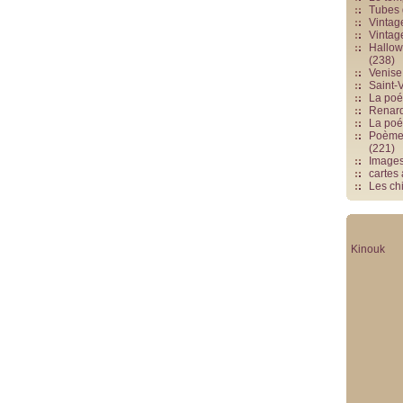
Tubes 
Vintag
Vintag
Hallowe
(238)
Venise 
Saint-V
La poés
Renards
La poé
Poèmes
(221)
Image
cartes
Les chi
Kinouk