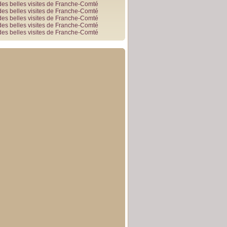
des belles visites de Franche-Comté
des belles visites de Franche-Comté
des belles visites de Franche-Comté
des belles visites de Franche-Comté
des belles visites de Franche-Comté