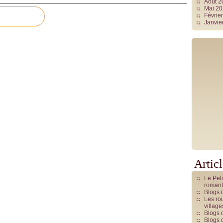
Août 
Mai 2
Févrie
Janvie
Artic
Le Pet
romant
Blogs 
Les rou
villag
Blogs 
Blogs 