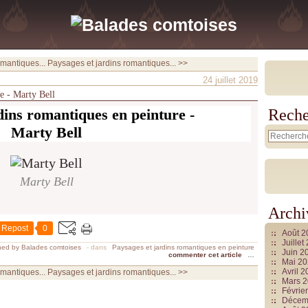
mantiques...
Paysages et jardins romantiques... >>
24 juillet 2019
e - Marty Bell
dins romantiques en peinture -
Reche
Marty Bell
Marty Bell
Archi
Repost
0
Août 
Juille
hed by Balades comtoises
-
dans
Paysages et jardins romantiques en peinture
Juin 2
commenter cet article
…
Mai 2
Avril 
mantiques...
Paysages et jardins romantiques... >>
Mars 
Févrie
Décem