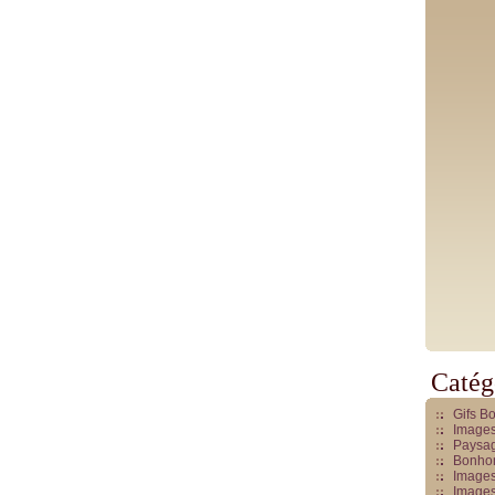
Catég
Gifs B
Images
Paysag
Bonhom
Images
Images