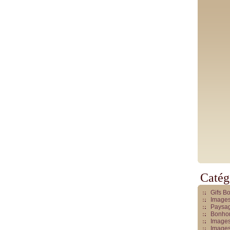
Catég
Gifs B
Images
Paysag
Bonhom
Images
Images