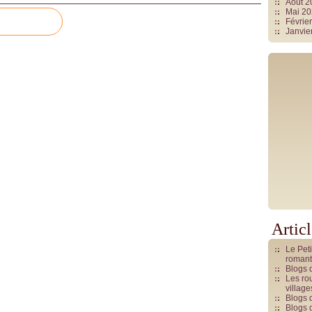
Août 
Mai 2
Févrie
Janvie
Artic
Le Pet
romant
Blogs 
Les rou
villag
Blogs 
Blogs 