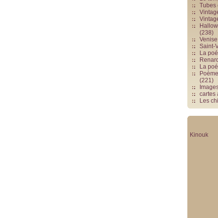
Tubes 
Vintag
Vintag
Hallowe
(238)
Venise 
Saint-V
La poés
Renards
La poé
Poèmes
(221)
Image
cartes
Les chi
Kinouk