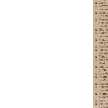
Les cha
Clowns
Images
Oiseau
Le peti
Masque
peintr
Les fle
Gifs -
Tubes -
commed
Fruits 
Images
Images
lapins,
vintage
Tubes 
Image
Illusio
tubes G
(309)
La sai
Phares
Le Père
Images
Femme 
ours et
Pierrot
Automn
Les ch
Image
Le tem