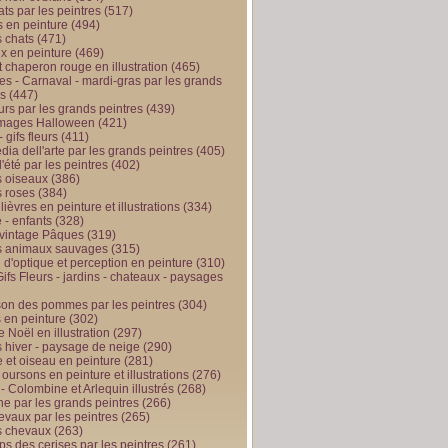
ts par les peintres
(517)
 en peinture
(494)
 chats
(471)
x en peinture
(469)
t chaperon rouge en illustration
(465)
s - Carnaval - mardi-gras par les grands
es
(447)
urs par les grands peintres
(439)
 images Halloween
(421)
 gifs fleurs
(411)
ia dell'arte par les grands peintres
(405)
d'été par les peintres
(402)
 oiseaux
(386)
 roses
(384)
 lièvres en peinture et illustrations
(334)
 - enfants
(328)
vintage Pâques
(319)
s animaux sauvages
(315)
n d'optique et perception en peinture
(310)
ifs Fleurs - jardins - chateaux - paysages
son des pommes par les peintres
(304)
 en peinture
(302)
 Noël en illustration
(297)
 hiver - paysage de neige
(290)
et oiseau en peinture
(281)
 oursons en peinture et illustrations
(276)
 - Colombine et Arlequin illustrés
(268)
e par les grands peintres
(266)
evaux par les peintres
(265)
s chevaux
(263)
ps des cerises par les peintres
(261)