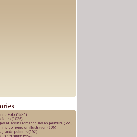
ories
onne Fête
(1584)
 fleurs
(1026)
es et jardins romantiques en peinture
(655)
me de neige en illustration
(605)
 grands peintres
(592)
 noir et blanc
(564)