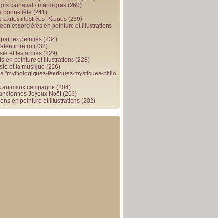
gifs carnaval - mardi gras
(260)
e bonne fête
(241)
e cartes illustrées Pâques
(239)
en et sorcières en peinture et illustrations
par les peintres
(234)
alentin retro
(232)
ie et les arbres
(229)
 en peinture et illustrations
(228)
sie et la musique
(226)
 "mythologiques-féeriques-mystiques-philo
s animaux campagne
(204)
 anciennes Joyeux Noël
(203)
ens en peinture et illustrations
(202)