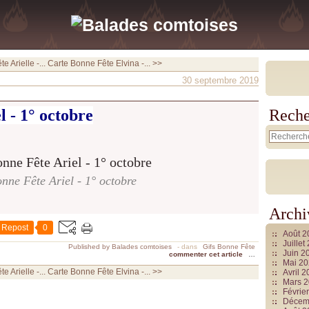
 Arielle -...
Carte Bonne Fête Elvina -... >>
30 septembre 2019
 - 1° octobre
Reche
nne Fête Ariel - 1° octobre
Archi
Repost
0
Août 
Juille
Published by Balades comtoises
-
dans
Gifs Bonne Fête
Juin 2
commenter cet article
…
Mai 2
 Arielle -...
Carte Bonne Fête Elvina -... >>
Avril 
Mars 
Févrie
Décem