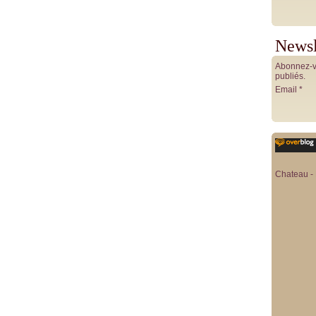
Newsl
Abonnez-vo
publiés.
Email
Chateau - 