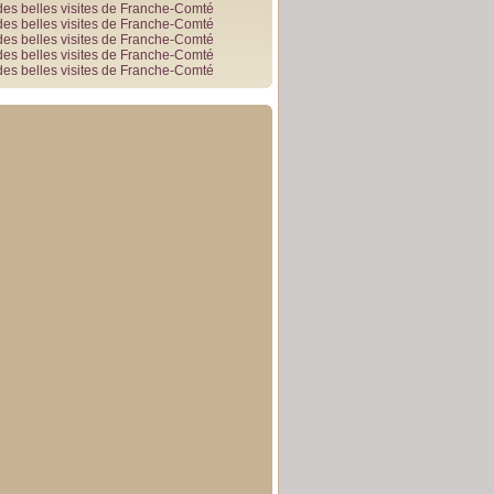
des belles visites de Franche-Comté
des belles visites de Franche-Comté
des belles visites de Franche-Comté
des belles visites de Franche-Comté
des belles visites de Franche-Comté