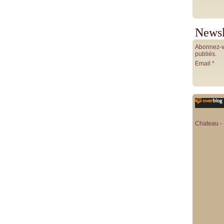
Newsl
Abonnez-vo
publiés.
Email
Chateau - 