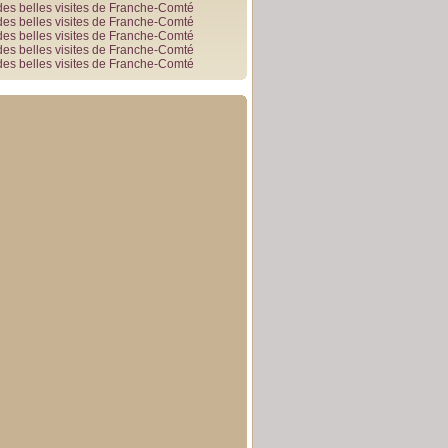
des belles visites de Franche-Comté
des belles visites de Franche-Comté
des belles visites de Franche-Comté
des belles visites de Franche-Comté
des belles visites de Franche-Comté