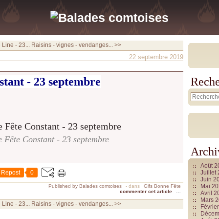
Line - 23...
Raisins - vignes - vendanges... >>
22 septembre 2019
tant - 23 septembre
Reche
 Fête Constant - 23 septembre
Archi
Août 
Repost
0
Juille
Juin 2
Mai 2
Published by Balades comtoises
-
dans
Gifs Bonne Fête
commenter cet article
…
Avril 
Mars 
Line - 23...
Raisins - vignes - vendanges... >>
Févrie
Décem