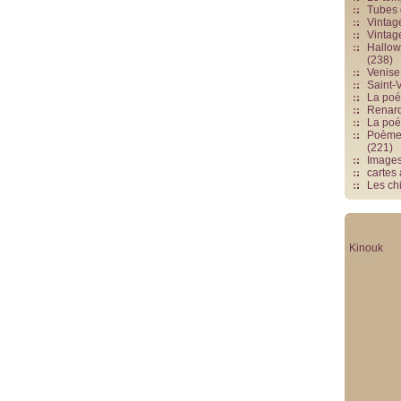
Tubes 
Vintag
Vintag
Hallowe
(238)
Venise 
Saint-V
La poés
Renards
La poé
Poèmes
(221)
Image
cartes
Les chi
Kinouk