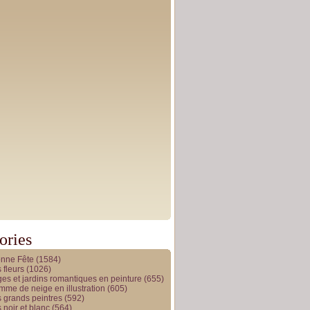
ories
onne Fête
(1584)
 fleurs
(1026)
es et jardins romantiques en peinture
(655)
me de neige en illustration
(605)
 grands peintres
(592)
 noir et blanc
(564)