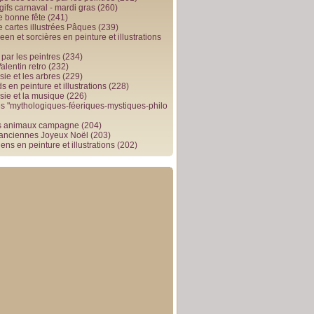
gifs carnaval - mardi gras
(260)
e bonne fête
(241)
e cartes illustrées Pâques
(239)
en et sorcières en peinture et illustrations
par les peintres
(234)
alentin retro
(232)
ie et les arbres
(229)
 en peinture et illustrations
(228)
sie et la musique
(226)
 "mythologiques-féeriques-mystiques-philo
s animaux campagne
(204)
 anciennes Joyeux Noël
(203)
ens en peinture et illustrations
(202)