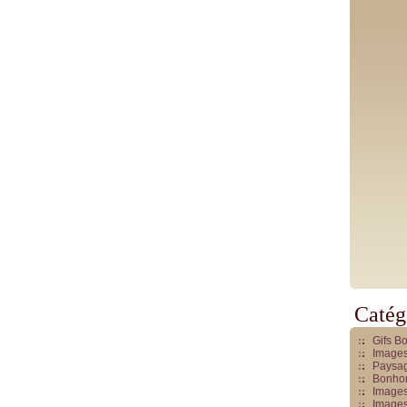
Catég
Gifs B
Images
Paysag
Bonhom
Images
Images