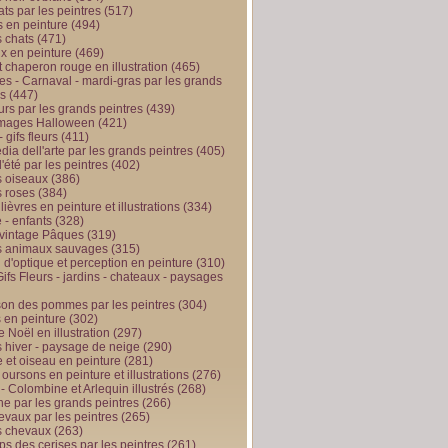
ts par les peintres
(517)
 en peinture
(494)
 chats
(471)
x en peinture
(469)
t chaperon rouge en illustration
(465)
s - Carnaval - mardi-gras par les grands
es
(447)
urs par les grands peintres
(439)
 images Halloween
(421)
 gifs fleurs
(411)
ia dell'arte par les grands peintres
(405)
d'été par les peintres
(402)
 oiseaux
(386)
 roses
(384)
 lièvres en peinture et illustrations
(334)
 - enfants
(328)
vintage Pâques
(319)
s animaux sauvages
(315)
n d'optique et perception en peinture
(310)
ifs Fleurs - jardins - chateaux - paysages
son des pommes par les peintres
(304)
 en peinture
(302)
 Noël en illustration
(297)
 hiver - paysage de neige
(290)
et oiseau en peinture
(281)
 oursons en peinture et illustrations
(276)
 - Colombine et Arlequin illustrés
(268)
e par les grands peintres
(266)
evaux par les peintres
(265)
s chevaux
(263)
ps des cerises par les peintres
(261)