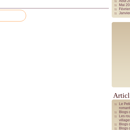
Août 
Mai 2
Févrie
Janvie
Artic
Le Pet
romant
Blogs 
Les rou
villag
Blogs 
Blogs 