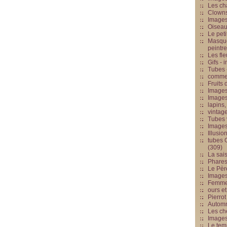
Les cha
Clowns
Images
Oiseau
Le peti
Masque
peintr
Les fle
Gifs -
Tubes -
commed
Fruits 
Images
Images
lapins,
vintage
Tubes 
Image
Illusio
tubes G
(309)
La sai
Phares
Le Père
Images
Femme 
ours et
Pierrot
Automn
Les ch
Image
Le tem