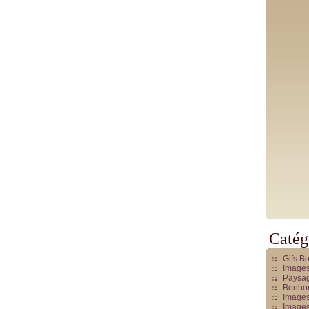
Catég
Gifs B
Images
Paysag
Bonhom
Images
Images