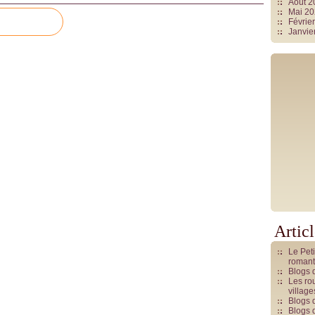
Août 
Mai 2
Févrie
Janvie
Artic
Le Pet
romant
Blogs 
Les rou
villag
Blogs 
Blogs 