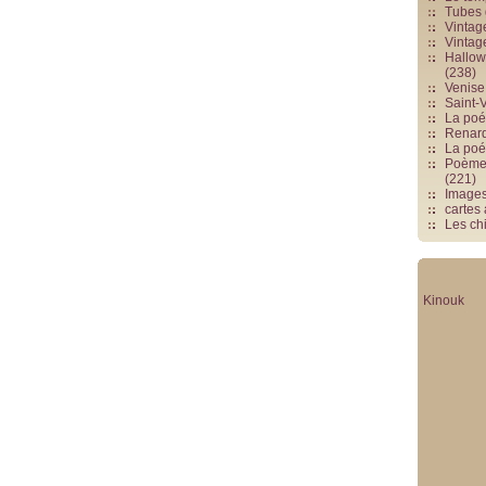
Tubes 
Vintag
Vintag
Hallowe
(238)
Venise 
Saint-V
La poés
Renards
La poé
Poèmes
(221)
Image
cartes
Les chi
Kinouk