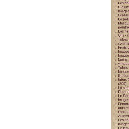
Les cha
Clowns
Images
Oiseau
Le peti
Masque
peintr
Les fle
Gifs -
Tubes -
commed
Fruits 
Images
Images
lapins,
vintage
Tubes 
Image
Illusio
tubes G
(309)
La sai
Phares
Le Père
Images
Femme 
ours et
Pierrot
Automn
Les ch
Image
Le tem