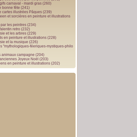
gifs carnaval - mardi gras
(260)
e bonne fête
(241)
e cartes illustrées Pâques
(239)
en et sorcières en peinture et illustrations
par les peintres
(234)
alentin retro
(232)
ie et les arbres
(229)
 en peinture et illustrations
(228)
sie et la musique
(226)
 "mythologiques-féeriques-mystiques-philo
s animaux campagne
(204)
 anciennes Joyeux Noël
(203)
ens en peinture et illustrations
(202)