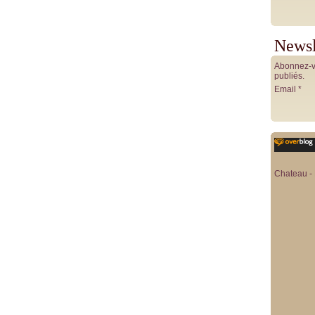
Newsl
Abonnez-vo
publiés.
Email
Chateau - 