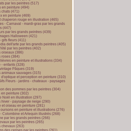
ts par les peintres
(517)
 en peinture
(494)
 chats
(471)
x en peinture
(469)
t chaperon rouge en illustration
(465)
s - Carnaval - mardi-gras par les grands
es
(447)
urs par les grands peintres
(439)
 images Halloween
(421)
 gifs fleurs
(411)
ia dell'arte par les grands peintres
(405)
d'été par les peintres
(402)
 oiseaux
(386)
 roses
(384)
 lièvres en peinture et illustrations
(334)
 - enfants
(328)
vintage Pâques
(319)
s animaux sauvages
(315)
n d'optique et perception en peinture
(310)
ifs Fleurs - jardins - chateaux - paysages
son des pommes par les peintres
(304)
 en peinture
(302)
 Noël en illustration
(297)
 hiver - paysage de neige
(290)
et oiseau en peinture
(281)
 oursons en peinture et illustrations
(276)
 - Colombine et Arlequin illustrés
(268)
e par les grands peintres
(266)
evaux par les peintres
(265)
s chevaux
(263)
ps des cerises par les peintres
(261)