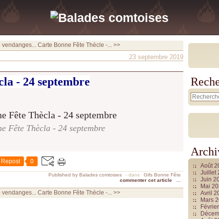
- vendanges...
Carte Bonne Fête Thècle -... >>
23 septembre 2019
la - 24 septembre
Reche
e Fête Thècla - 24 septembre
Archi
Repost
0
Août 
Juille
Published by Balades comtoises
-
dans
Gifs Bonne Fête
Juin 2
commenter cet article
…
Mai 2
- vendanges...
Carte Bonne Fête Thècle -... >>
Avril 
Mars 
Févrie
Décem