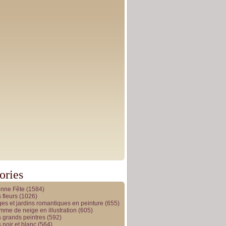
ories
onne Fête
(1584)
 fleurs
(1026)
es et jardins romantiques en peinture
(655)
me de neige en illustration
(605)
 grands peintres
(592)
 noir et blanc
(564)