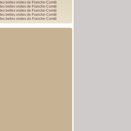
des belles visites de Franche-Comté
des belles visites de Franche-Comté
des belles visites de Franche-Comté
des belles visites de Franche-Comté
des belles visites de Franche-Comté