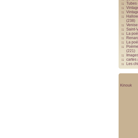
Tubes 
Vintag
Vintag
Hallowe
(238)
Venise 
Saint-V
La poés
Renards
La poé
Poèmes
(221)
Image
cartes
Les chi
Kinouk