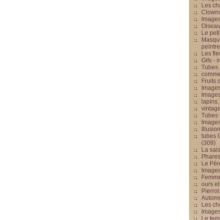
Les cha
Clowns
Images
Oiseau
Le peti
Masque
peintr
Les fle
Gifs -
Tubes -
commed
Fruits 
Images
Images
lapins,
vintage
Tubes 
Image
Illusio
tubes G
(309)
La sai
Phares
Le Père
Images
Femme 
ours et
Pierrot
Automn
Les ch
Image
Le tem