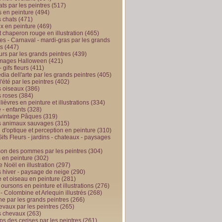
ts par les peintres
(517)
 en peinture
(494)
 chats
(471)
x en peinture
(469)
t chaperon rouge en illustration
(465)
s - Carnaval - mardi-gras par les grands
es
(447)
urs par les grands peintres
(439)
 images Halloween
(421)
 gifs fleurs
(411)
ia dell'arte par les grands peintres
(405)
d'été par les peintres
(402)
 oiseaux
(386)
 roses
(384)
 lièvres en peinture et illustrations
(334)
 - enfants
(328)
vintage Pâques
(319)
s animaux sauvages
(315)
n d'optique et perception en peinture
(310)
ifs Fleurs - jardins - chateaux - paysages
son des pommes par les peintres
(304)
 en peinture
(302)
 Noël en illustration
(297)
 hiver - paysage de neige
(290)
et oiseau en peinture
(281)
 oursons en peinture et illustrations
(276)
 - Colombine et Arlequin illustrés
(268)
e par les grands peintres
(266)
evaux par les peintres
(265)
s chevaux
(263)
ps des cerises par les peintres
(261)