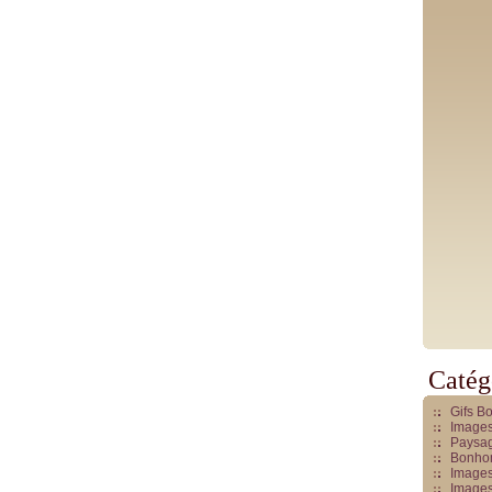
Catég
Gifs B
Images
Paysag
Bonhom
Images
Images