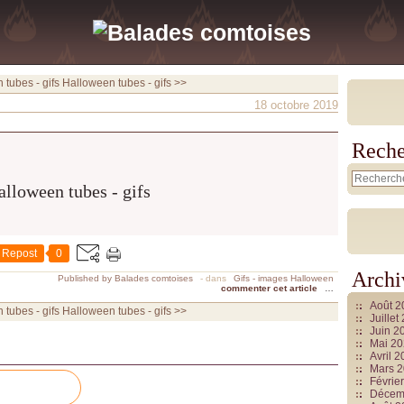
tubes - gifs
Halloween tubes - gifs >>
18 octobre 2019
Reche
Repost
0
Archi
Published by Balades comtoises
-
dans
Gifs - images Halloween
commenter cet article
…
Août 
tubes - gifs
Halloween tubes - gifs >>
Juille
Juin 2
Mai 2
Avril 
Mars 
Févrie
Décem