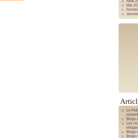
Août 
Mai 2
Févrie
Janvie
Artic
Le Pet
romant
Blogs 
Les rou
villag
Blogs 
Blogs 