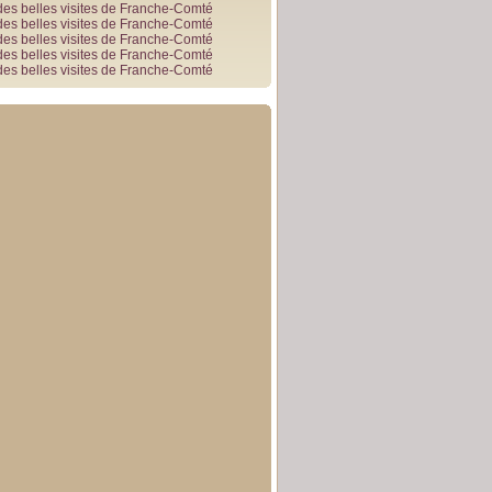
des belles visites de Franche-Comté
des belles visites de Franche-Comté
des belles visites de Franche-Comté
des belles visites de Franche-Comté
des belles visites de Franche-Comté