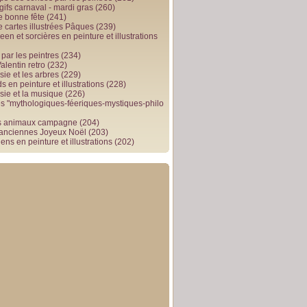
gifs carnaval - mardi gras
(260)
e bonne fête
(241)
e cartes illustrées Pâques
(239)
en et sorcières en peinture et illustrations
par les peintres
(234)
alentin retro
(232)
ie et les arbres
(229)
 en peinture et illustrations
(228)
sie et la musique
(226)
 "mythologiques-féeriques-mystiques-philo
s animaux campagne
(204)
 anciennes Joyeux Noël
(203)
ens en peinture et illustrations
(202)