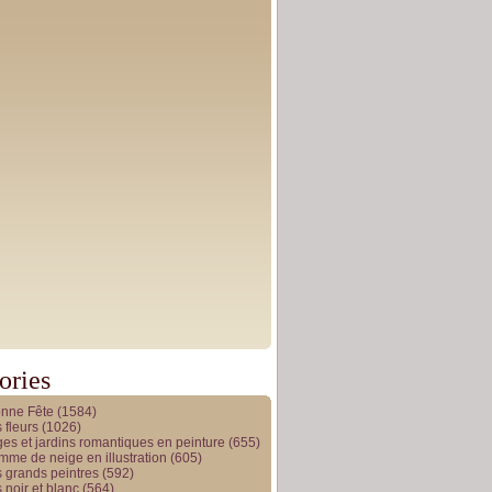
ories
onne Fête
(1584)
 fleurs
(1026)
es et jardins romantiques en peinture
(655)
me de neige en illustration
(605)
 grands peintres
(592)
 noir et blanc
(564)