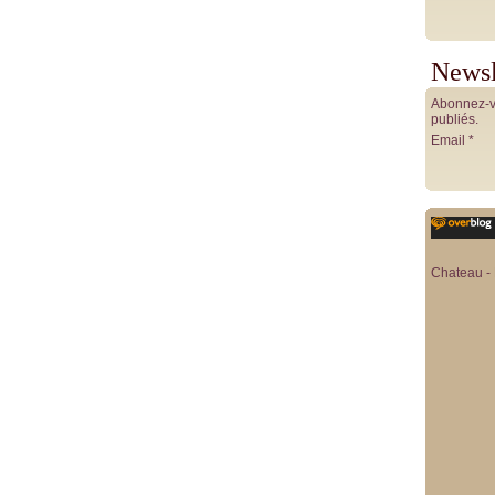
Newsl
Abonnez-vo
publiés.
Email
Chateau - 