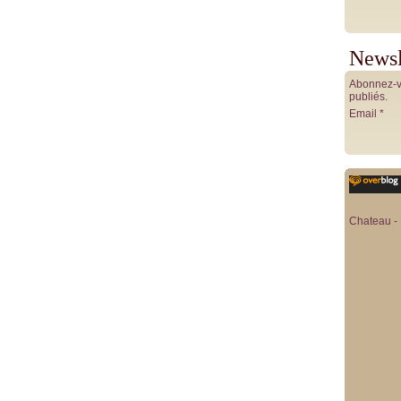
Newsl
Abonnez-vo
publiés.
Email
Chateau - 