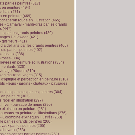
ts par les peintres
(517)
 en peinture
(494)
 chats
(471)
x en peinture
(469)
t chaperon rouge en illustration
(465)
s - Carnaval - mardi-gras par les grands
es
(447)
urs par les grands peintres
(439)
 images Halloween
(421)
 gifs fleurs
(411)
ia dell'arte par les grands peintres
(405)
d'été par les peintres
(402)
 oiseaux
(386)
 roses
(384)
 lièvres en peinture et illustrations
(334)
 - enfants
(328)
vintage Pâques
(319)
s animaux sauvages
(315)
n d'optique et perception en peinture
(310)
ifs Fleurs - jardins - chateaux - paysages
son des pommes par les peintres
(304)
 en peinture
(302)
 Noël en illustration
(297)
 hiver - paysage de neige
(290)
et oiseau en peinture
(281)
 oursons en peinture et illustrations
(276)
 - Colombine et Arlequin illustrés
(268)
e par les grands peintres
(266)
evaux par les peintres
(265)
s chevaux
(263)
ps des cerises par les peintres
(261)