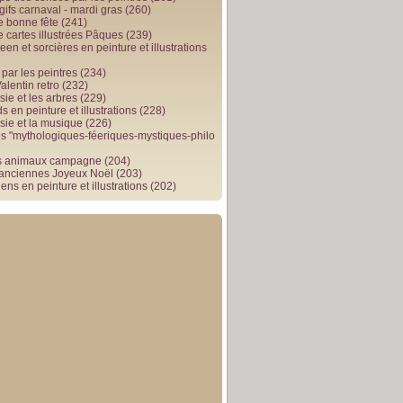
gifs carnaval - mardi gras
(260)
e bonne fête
(241)
e cartes illustrées Pâques
(239)
en et sorcières en peinture et illustrations
par les peintres
(234)
alentin retro
(232)
ie et les arbres
(229)
 en peinture et illustrations
(228)
sie et la musique
(226)
 "mythologiques-féeriques-mystiques-philo
s animaux campagne
(204)
 anciennes Joyeux Noël
(203)
ens en peinture et illustrations
(202)