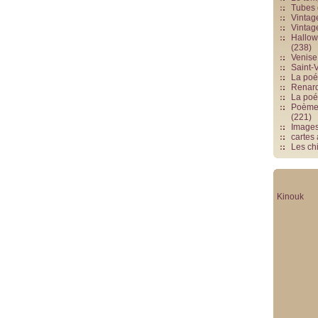
Tubes 
Vintag
Vintag
Hallowe
(238)
Venise 
Saint-V
La poés
Renards
La poé
Poèmes
(221)
Image
cartes
Les chi
Kinouk