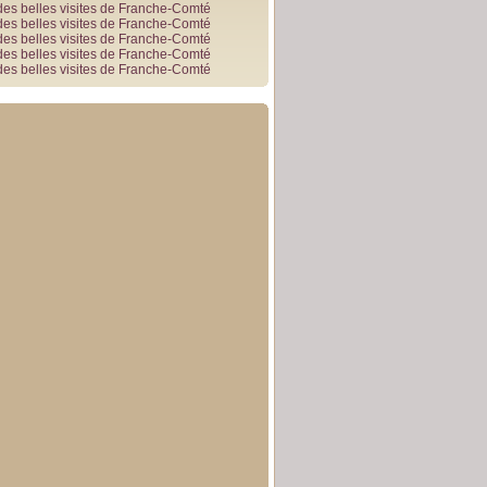
des belles visites de Franche-Comté
des belles visites de Franche-Comté
des belles visites de Franche-Comté
des belles visites de Franche-Comté
des belles visites de Franche-Comté