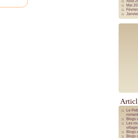
Août 
Mai 2
Févrie
Janvie
Artic
Le Pet
romant
Blogs 
Les rou
villag
Blogs 
Blogs 