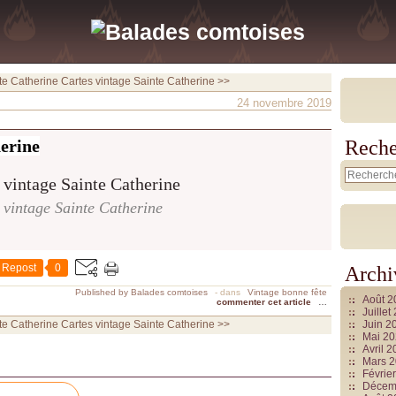
te Catherine
Cartes vintage Sainte Catherine >>
24 novembre 2019
herine
Reche
 vintage Sainte Catherine
Repost
0
Archi
Published by Balades comtoises
-
dans
Vintage bonne fête
Août 
commenter cet article
…
Juille
te Catherine
Cartes vintage Sainte Catherine >>
Juin 2
Mai 2
Avril 
Mars 
Févrie
Décem