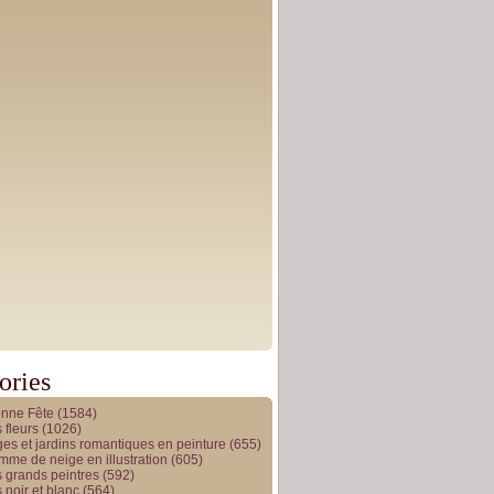
ories
onne Fête
(1584)
 fleurs
(1026)
es et jardins romantiques en peinture
(655)
me de neige en illustration
(605)
 grands peintres
(592)
 noir et blanc
(564)