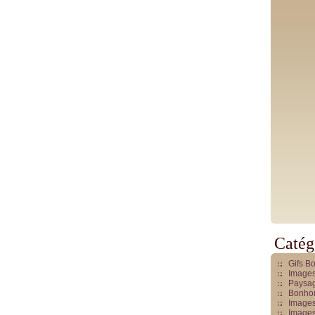
Catég
Gifs B
Images
Paysag
Bonhom
Images
Images