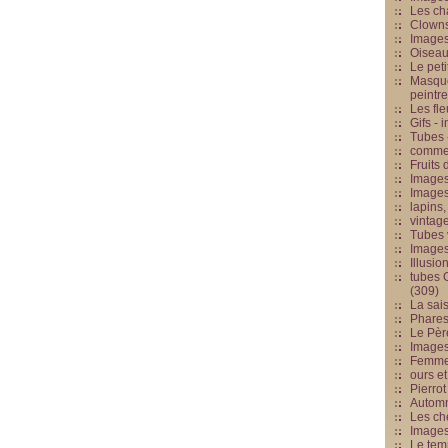
Les cha
Clowns
Images
Oiseau
Le peti
Masque
peintr
Les fle
Gifs -
Tubes -
commed
Fruits 
Images
Images
lapins,
vintage
Tubes 
Image
Illusio
tubes G
(309)
La sai
Phares
Le Père
Images
Femme 
ours et
Pierrot
Automn
Les ch
Image
Le tem