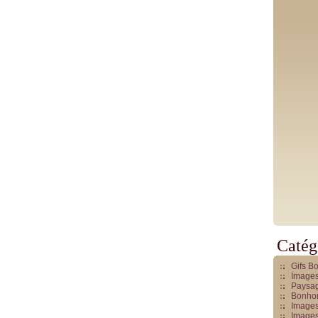
Catég
Gifs B
Images
Paysag
Bonhom
Images
Images