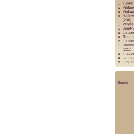
Tubes 
Vintag
Vintag
Hallowe
(238)
Venise 
Saint-V
La poés
Renards
La poé
Poèmes
(221)
Image
cartes
Les chi
Kinouk