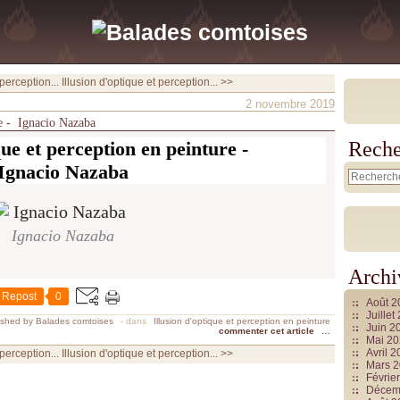
 perception...
Illusion d'optique et perception... >>
2 novembre 2019
re - Ignacio Nazaba
que et perception en peinture -
Reche
Ignacio Nazaba
Ignacio Nazaba
Archi
Repost
0
Août 
Juille
ished by Balades comtoises
-
dans
Illusion d'optique et perception en peinture
Juin 2
commenter cet article
…
Mai 2
Avril 
 perception...
Illusion d'optique et perception... >>
Mars 
Févrie
Décem