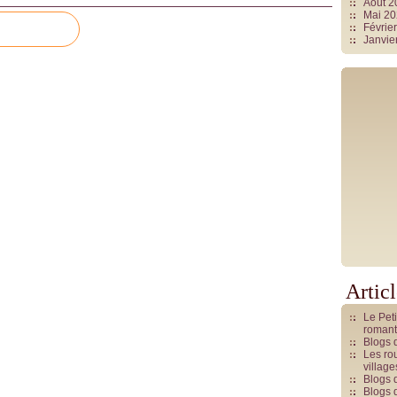
Août 
Mai 2
Févrie
Janvie
Artic
Le Pet
romant
Blogs 
Les rou
villag
Blogs 
Blogs 