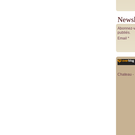
Newsl
Abonnez-vo
publiés.
Email
Chateau - 