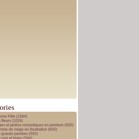
ories
onne Fête
(1584)
 fleurs
(1026)
es et jardins romantiques en peinture
(655)
me de neige en illustration
(605)
 grands peintres
(592)
 noir et blanc
(564)