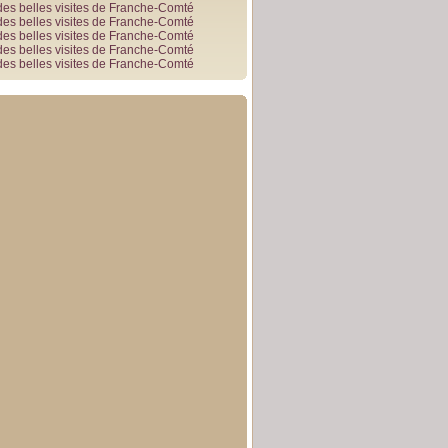
des belles visites de Franche-Comté
des belles visites de Franche-Comté
des belles visites de Franche-Comté
des belles visites de Franche-Comté
des belles visites de Franche-Comté