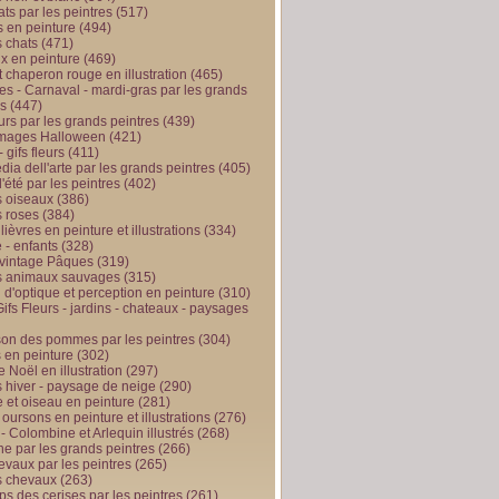
ts par les peintres
(517)
 en peinture
(494)
 chats
(471)
x en peinture
(469)
t chaperon rouge en illustration
(465)
s - Carnaval - mardi-gras par les grands
es
(447)
urs par les grands peintres
(439)
 images Halloween
(421)
 gifs fleurs
(411)
ia dell'arte par les grands peintres
(405)
d'été par les peintres
(402)
 oiseaux
(386)
 roses
(384)
 lièvres en peinture et illustrations
(334)
 - enfants
(328)
vintage Pâques
(319)
s animaux sauvages
(315)
n d'optique et perception en peinture
(310)
ifs Fleurs - jardins - chateaux - paysages
son des pommes par les peintres
(304)
 en peinture
(302)
 Noël en illustration
(297)
 hiver - paysage de neige
(290)
et oiseau en peinture
(281)
 oursons en peinture et illustrations
(276)
 - Colombine et Arlequin illustrés
(268)
e par les grands peintres
(266)
evaux par les peintres
(265)
s chevaux
(263)
ps des cerises par les peintres
(261)