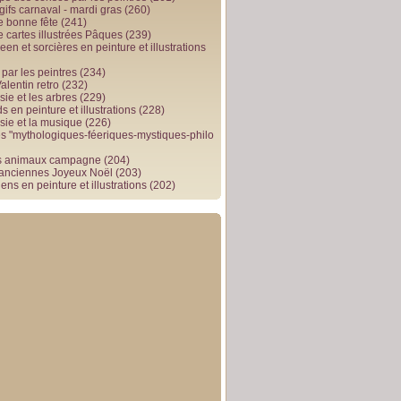
gifs carnaval - mardi gras
(260)
e bonne fête
(241)
e cartes illustrées Pâques
(239)
en et sorcières en peinture et illustrations
par les peintres
(234)
alentin retro
(232)
ie et les arbres
(229)
 en peinture et illustrations
(228)
sie et la musique
(226)
 "mythologiques-féeriques-mystiques-philo
s animaux campagne
(204)
 anciennes Joyeux Noël
(203)
ens en peinture et illustrations
(202)