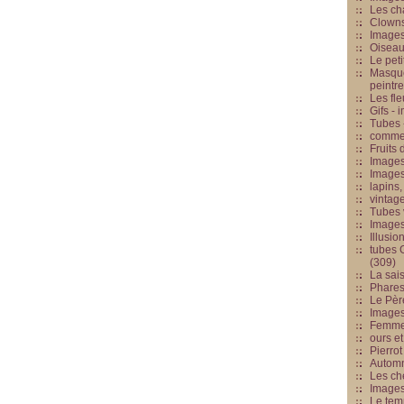
Les cha
Clowns
Images
Oiseau
Le peti
Masque
peintr
Les fle
Gifs -
Tubes -
commed
Fruits 
Images
Images
lapins,
vintage
Tubes 
Image
Illusio
tubes G
(309)
La sai
Phares
Le Père
Images
Femme 
ours et
Pierrot
Automn
Les ch
Image
Le tem