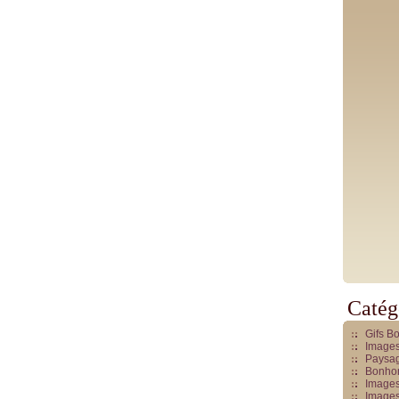
Catég
Gifs B
Images
Paysag
Bonhom
Images
Images