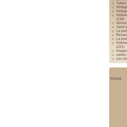
Tubes 
Vintag
Vintag
Hallowe
(238)
Venise 
Saint-V
La poés
Renards
La poé
Poèmes
(221)
Image
cartes
Les chi
Kinouk