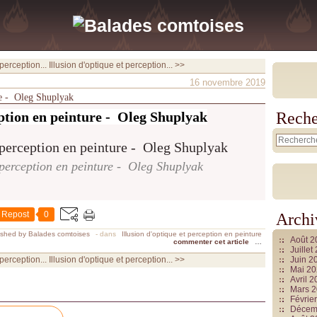
 perception...
Illusion d'optique et perception... >>
16 novembre 2019
ure - Oleg Shuplyak
eption en peinture - Oleg Shuplyak
Reche
t perception en peinture - Oleg Shuplyak
Repost
0
Archi
ished by Balades comtoises
-
dans
Illusion d'optique et perception en peinture
Août 
commenter cet article
…
Juille
 perception...
Illusion d'optique et perception... >>
Juin 2
Mai 2
Avril 
Mars 
Févrie
Décem