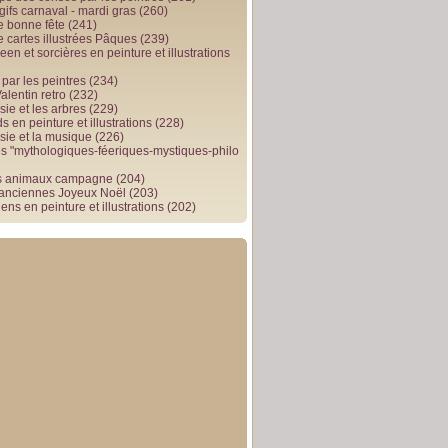
gifs carnaval - mardi gras
(260)
e bonne fête
(241)
e cartes illustrées Pâques
(239)
en et sorcières en peinture et illustrations
par les peintres
(234)
alentin retro
(232)
ie et les arbres
(229)
 en peinture et illustrations
(228)
sie et la musique
(226)
 "mythologiques-féeriques-mystiques-philo
s animaux campagne
(204)
 anciennes Joyeux Noël
(203)
ens en peinture et illustrations
(202)