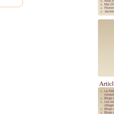
Août 
Mai 2
Févrie
Janvie
Artic
Le Pet
romant
Blogs 
Les rou
villag
Blogs 
Blogs 