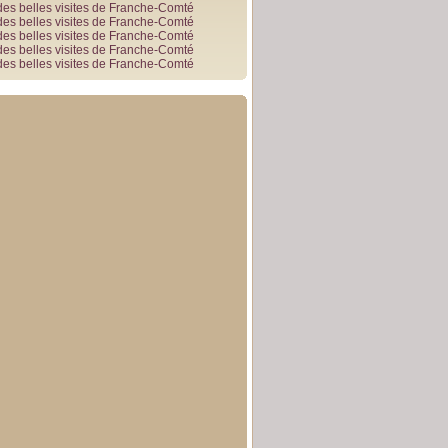
des belles visites de Franche-Comté
des belles visites de Franche-Comté
des belles visites de Franche-Comté
des belles visites de Franche-Comté
des belles visites de Franche-Comté