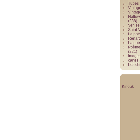
Tubes 
Vintag
Vintag
Hallowe
(238)
Venise 
Saint-V
La poés
Renards
La poé
Poèmes
(221)
Image
cartes
Les chi
Kinouk