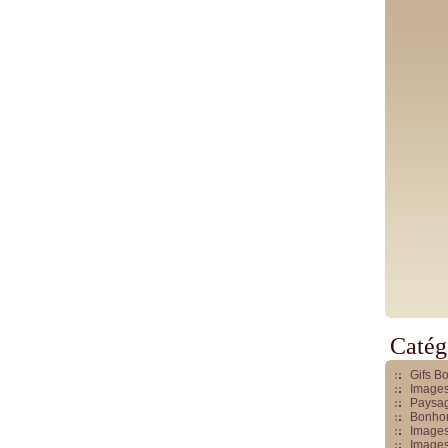
Catég
Gifs B
Images
Paysag
Bonhom
Images
Images