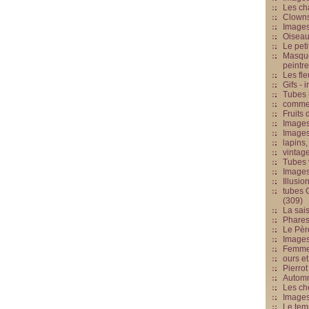
Les cha
Clowns
Images
Oiseau
Le peti
Masque
peintr
Les fle
Gifs -
Tubes -
commed
Fruits 
Images
Images
lapins,
vintage
Tubes 
Image
Illusio
tubes G
(309)
La sai
Phares
Le Père
Images
Femme 
ours et
Pierrot
Automn
Les ch
Image
Le tem