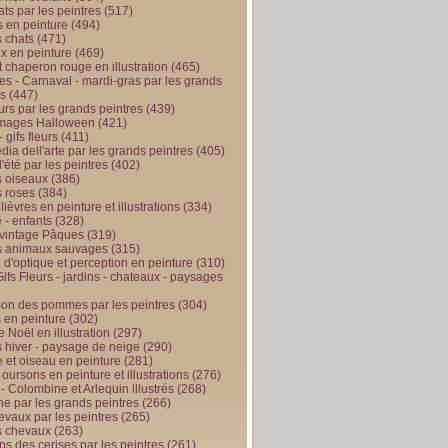
ts par les peintres
(517)
 en peinture
(494)
 chats
(471)
x en peinture
(469)
t chaperon rouge en illustration
(465)
s - Carnaval - mardi-gras par les grands
es
(447)
urs par les grands peintres
(439)
 images Halloween
(421)
 gifs fleurs
(411)
ia dell'arte par les grands peintres
(405)
d'été par les peintres
(402)
 oiseaux
(386)
 roses
(384)
 lièvres en peinture et illustrations
(334)
 - enfants
(328)
vintage Pâques
(319)
s animaux sauvages
(315)
n d'optique et perception en peinture
(310)
ifs Fleurs - jardins - chateaux - paysages
son des pommes par les peintres
(304)
 en peinture
(302)
 Noël en illustration
(297)
 hiver - paysage de neige
(290)
et oiseau en peinture
(281)
 oursons en peinture et illustrations
(276)
 - Colombine et Arlequin illustrés
(268)
e par les grands peintres
(266)
evaux par les peintres
(265)
s chevaux
(263)
ps des cerises par les peintres
(261)