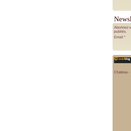
Newsl
Abonnez-vo
publiés.
Email
Chateau - 