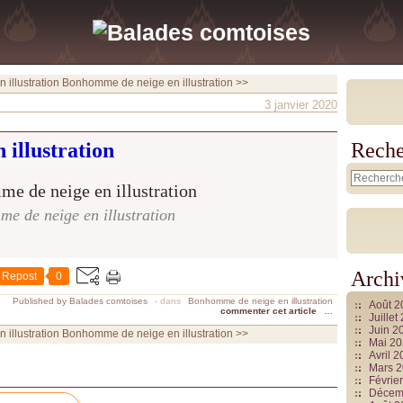
illustration
Bonhomme de neige en illustration >>
3 janvier 2020
n illustration
Reche
e de neige en illustration
Archi
Repost
0
Published by Balades comtoises
-
dans
Bonhomme de neige en illustration
Août 
commenter cet article
…
Juille
Juin 2
illustration
Bonhomme de neige en illustration >>
Mai 2
Avril 
Mars 
Févrie
Décem