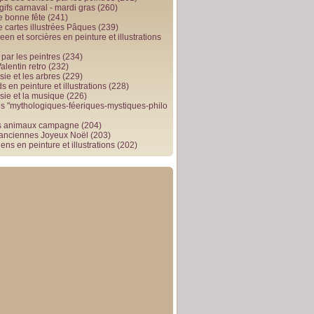
gifs carnaval - mardi gras
(260)
e bonne fête
(241)
e cartes illustrées Pâques
(239)
en et sorcières en peinture et illustrations
par les peintres
(234)
alentin retro
(232)
ie et les arbres
(229)
 en peinture et illustrations
(228)
sie et la musique
(226)
 "mythologiques-féeriques-mystiques-philo
s animaux campagne
(204)
 anciennes Joyeux Noël
(203)
ens en peinture et illustrations
(202)