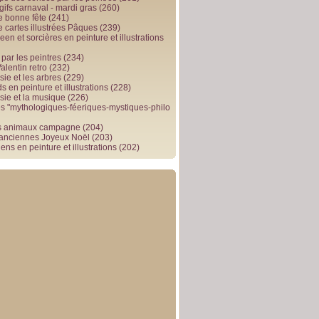
gifs carnaval - mardi gras
(260)
e bonne fête
(241)
e cartes illustrées Pâques
(239)
en et sorcières en peinture et illustrations
par les peintres
(234)
alentin retro
(232)
ie et les arbres
(229)
 en peinture et illustrations
(228)
sie et la musique
(226)
 "mythologiques-féeriques-mystiques-philo
s animaux campagne
(204)
 anciennes Joyeux Noël
(203)
ens en peinture et illustrations
(202)