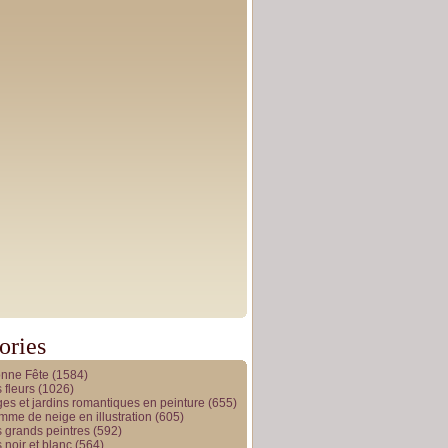
ories
onne Fête
(1584)
 fleurs
(1026)
es et jardins romantiques en peinture
(655)
me de neige en illustration
(605)
 grands peintres
(592)
 noir et blanc
(564)