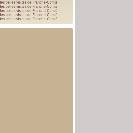
des belles visites de Franche-Comté
des belles visites de Franche-Comté
des belles visites de Franche-Comté
des belles visites de Franche-Comté
des belles visites de Franche-Comté