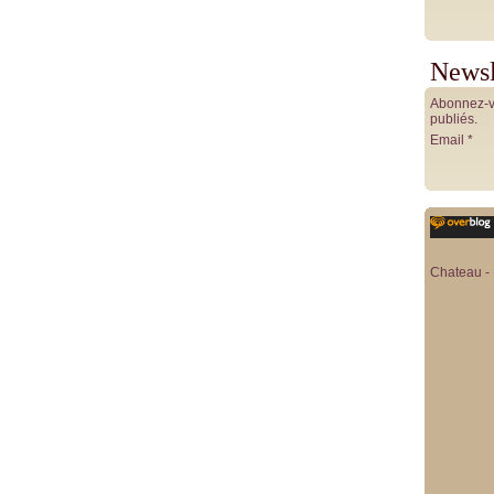
Newsl
Abonnez-vo
publiés.
Email
Chateau - 