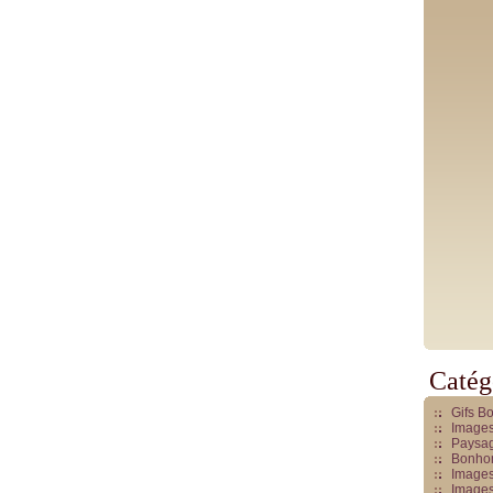
Catég
Gifs B
Images
Paysag
Bonhom
Images
Images