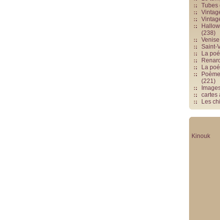
Tubes 
Vintag
Vintag
Hallowe
(238)
Venise 
Saint-V
La poés
Renards
La poé
Poèmes
(221)
Image
cartes
Les chi
Kinouk