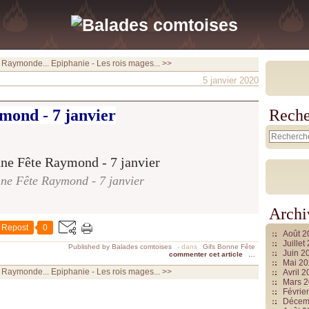
 Raymonde...
Epiphanie - Les rois mages... >>
5 janvier 2020
mond - 7 janvier
Reche
ne Fête Raymond - 7 janvier
Archi
Repost
0
Août 
Juille
Published by Balades comtoises
-
dans
Gifs Bonne Fête
Juin 2
commenter cet article
…
Mai 2
 Raymonde...
Epiphanie - Les rois mages... >>
Avril 
Mars 
Févrie
Décem