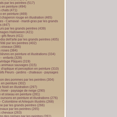
ts par les peintres
(517)
 en peinture
(494)
 chats
(471)
x en peinture
(469)
t chaperon rouge en illustration
(465)
s - Carnaval - mardi-gras par les grands
es
(447)
urs par les grands peintres
(439)
 images Halloween
(421)
 gifs fleurs
(411)
ia dell'arte par les grands peintres
(405)
d'été par les peintres
(402)
 oiseaux
(386)
 roses
(384)
 lièvres en peinture et illustrations
(334)
 - enfants
(328)
vintage Pâques
(319)
s animaux sauvages
(315)
n d'optique et perception en peinture
(310)
ifs Fleurs - jardins - chateaux - paysages
son des pommes par les peintres
(304)
 en peinture
(302)
 Noël en illustration
(297)
 hiver - paysage de neige
(290)
et oiseau en peinture
(281)
 oursons en peinture et illustrations
(276)
 - Colombine et Arlequin illustrés
(268)
e par les grands peintres
(266)
evaux par les peintres
(265)
s chevaux
(263)
ps des cerises par les peintres
(261)