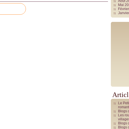
Août 
Mai 2
Févrie
Janvie
Artic
Le Pet
romant
Blogs 
Les rou
villag
Blogs 
Blogs 