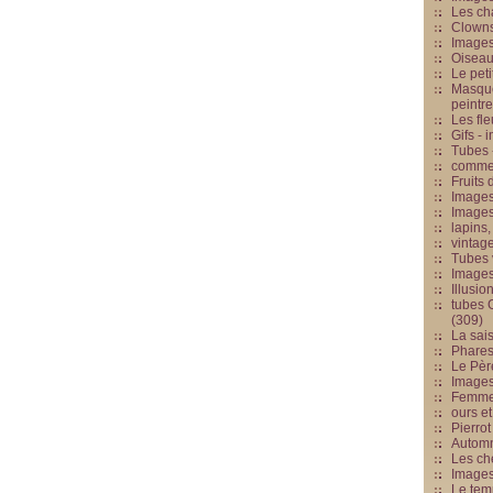
Les cha
Clowns
Images
Oiseau
Le peti
Masque
peintr
Les fle
Gifs -
Tubes -
commed
Fruits 
Images
Images
lapins,
vintage
Tubes 
Image
Illusio
tubes G
(309)
La sai
Phares
Le Père
Images
Femme 
ours et
Pierrot
Automn
Les ch
Image
Le tem