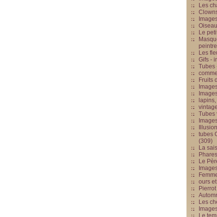
Les cha
Clowns
Images
Oiseau
Le peti
Masque
peintr
Les fle
Gifs -
Tubes -
commed
Fruits 
Images
Images
lapins,
vintage
Tubes 
Image
Illusio
tubes G
(309)
La sai
Phares
Le Père
Images
Femme 
ours et
Pierrot
Automn
Les ch
Image
Le tem