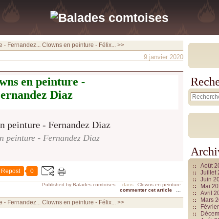
 - Fernandez...
Clowns en peinture - Félix... >>
9 janvier 2020
wns en peinture -
Reche
ernandez Diaz
n peinture - Fernandez Diaz
Archi
Août 
Repost
0
Juille
Juin 2
Published by Balades comtoises
-
dans
Clowns en peinture
Mai 2
commenter cet article
…
Avril 
Mars 
 - Fernandez...
Clowns en peinture - Félix... >>
Févrie
Décem