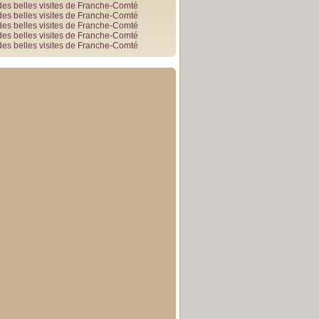
des belles visites de Franche-Comté
des belles visites de Franche-Comté
des belles visites de Franche-Comté
des belles visites de Franche-Comté
des belles visites de Franche-Comté