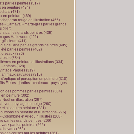
ts par les peintres
(517)
 en peinture
(494)
 chats
(471)
x en peinture
(469)
t chaperon rouge en illustration
(465)
s - Carnaval - mardi-gras par les grands
es
(447)
urs par les grands peintres
(439)
 images Halloween
(421)
 gifs fleurs
(411)
ia dell'arte par les grands peintres
(405)
d'été par les peintres
(402)
 oiseaux
(386)
 roses
(384)
 lièvres en peinture et illustrations
(334)
 - enfants
(328)
vintage Pâques
(319)
s animaux sauvages
(315)
n d'optique et perception en peinture
(310)
ifs Fleurs - jardins - chateaux - paysages
son des pommes par les peintres
(304)
 en peinture
(302)
 Noël en illustration
(297)
 hiver - paysage de neige
(290)
et oiseau en peinture
(281)
 oursons en peinture et illustrations
(276)
 - Colombine et Arlequin illustrés
(268)
e par les grands peintres
(266)
evaux par les peintres
(265)
s chevaux
(263)
ps des cerises par les peintres
(261)