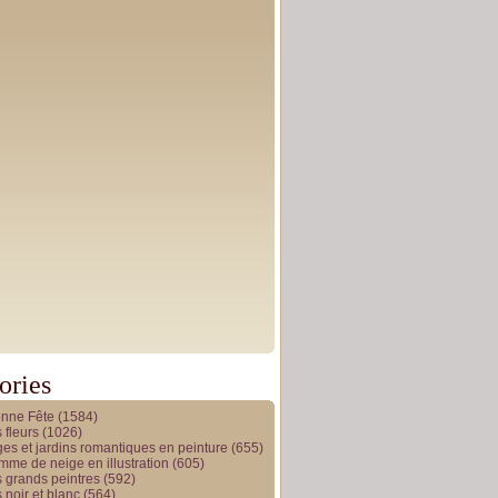
ories
onne Fête
(1584)
 fleurs
(1026)
es et jardins romantiques en peinture
(655)
me de neige en illustration
(605)
 grands peintres
(592)
 noir et blanc
(564)