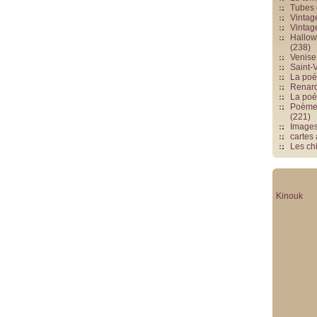
Tubes 
Vintag
Vintag
Hallowe
(238)
Venise 
Saint-V
La poés
Renards
La poé
Poèmes
(221)
Image
cartes
Les chi
Kinouk