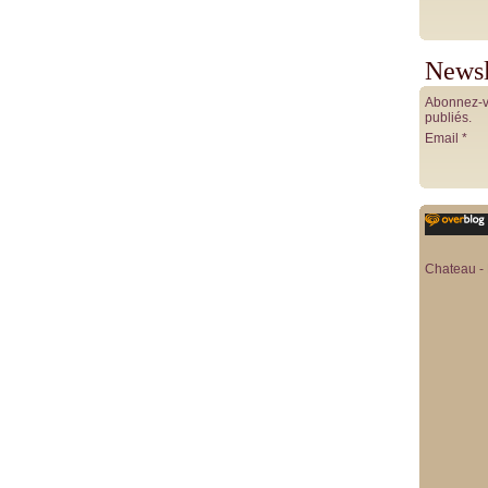
Newsl
Abonnez-vo
publiés.
Email
Chateau - 