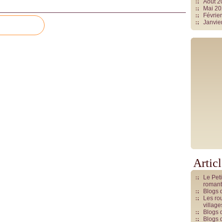
Août 
Mai 2
Févrie
Janvie
Artic
Le Pet
romant
Blogs 
Les rou
villag
Blogs 
Blogs 