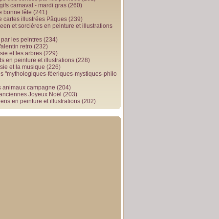
gifs carnaval - mardi gras
(260)
e bonne fête
(241)
e cartes illustrées Pâques
(239)
en et sorcières en peinture et illustrations
par les peintres
(234)
alentin retro
(232)
ie et les arbres
(229)
 en peinture et illustrations
(228)
sie et la musique
(226)
 "mythologiques-féeriques-mystiques-philo
s animaux campagne
(204)
 anciennes Joyeux Noël
(203)
ens en peinture et illustrations
(202)