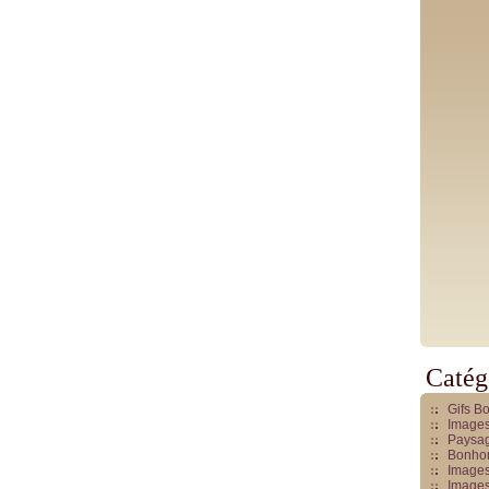
Catég
Gifs B
Images
Paysag
Bonhom
Images
Images