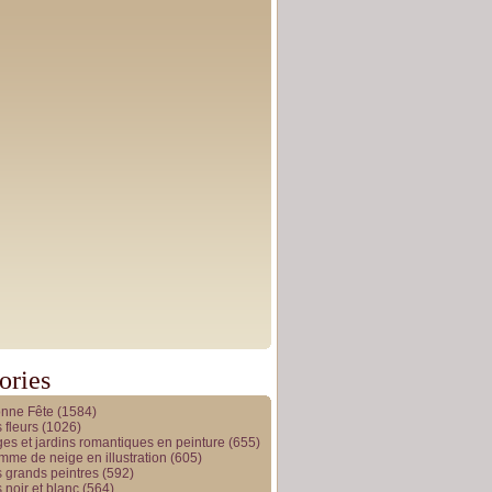
ories
onne Fête
(1584)
 fleurs
(1026)
es et jardins romantiques en peinture
(655)
me de neige en illustration
(605)
 grands peintres
(592)
 noir et blanc
(564)