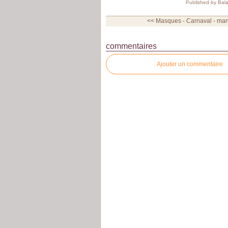
Published by Bal
<< Masques - Carnaval - mard
commentaires
Ajouter un commentaire