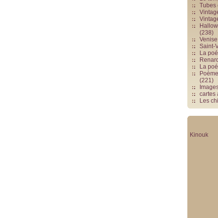
Tubes 
Vintag
Vintag
Hallowe
(238)
Venise 
Saint-V
La poés
Renards
La poé
Poèmes
(221)
Image
cartes
Les chi
Kinouk