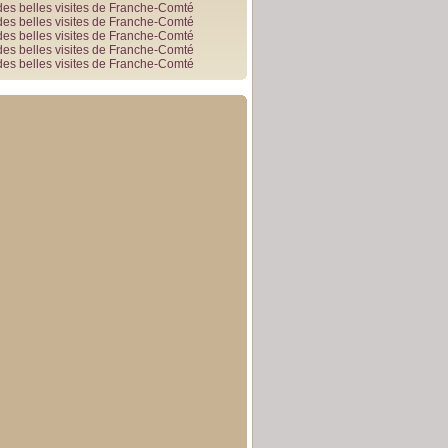
des belles visites de Franche-Comté
des belles visites de Franche-Comté
des belles visites de Franche-Comté
des belles visites de Franche-Comté
des belles visites de Franche-Comté