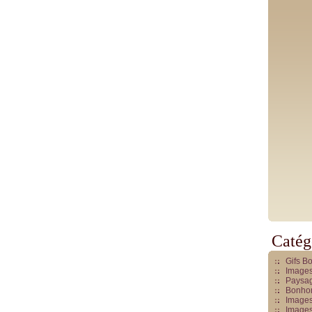
Catég
Gifs B
Images
Paysag
Bonhom
Images
Images