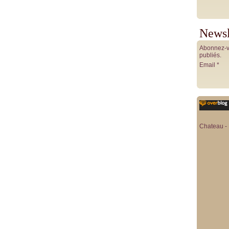
Newsl
Abonnez-vo
publiés.
Email
Chateau - 