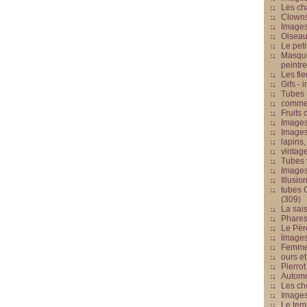
Les cha
Clowns
Images
Oiseau
Le peti
Masque
peintr
Les fle
Gifs -
Tubes -
commed
Fruits 
Images
Images
lapins,
vintage
Tubes 
Image
Illusio
tubes G
(309)
La sai
Phares
Le Père
Images
Femme 
ours et
Pierrot
Automn
Les ch
Image
Le tem