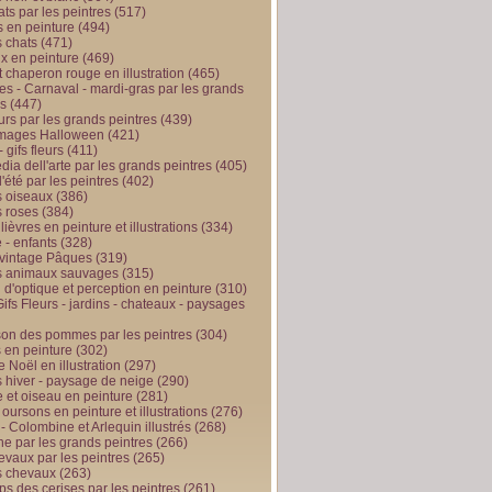
ts par les peintres
(517)
 en peinture
(494)
 chats
(471)
x en peinture
(469)
t chaperon rouge en illustration
(465)
s - Carnaval - mardi-gras par les grands
es
(447)
urs par les grands peintres
(439)
 images Halloween
(421)
 gifs fleurs
(411)
ia dell'arte par les grands peintres
(405)
d'été par les peintres
(402)
 oiseaux
(386)
 roses
(384)
 lièvres en peinture et illustrations
(334)
 - enfants
(328)
vintage Pâques
(319)
s animaux sauvages
(315)
n d'optique et perception en peinture
(310)
ifs Fleurs - jardins - chateaux - paysages
son des pommes par les peintres
(304)
 en peinture
(302)
 Noël en illustration
(297)
 hiver - paysage de neige
(290)
et oiseau en peinture
(281)
 oursons en peinture et illustrations
(276)
 - Colombine et Arlequin illustrés
(268)
e par les grands peintres
(266)
evaux par les peintres
(265)
s chevaux
(263)
ps des cerises par les peintres
(261)