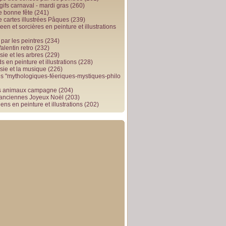
gifs carnaval - mardi gras
(260)
e bonne fête
(241)
e cartes illustrées Pâques
(239)
en et sorcières en peinture et illustrations
par les peintres
(234)
alentin retro
(232)
ie et les arbres
(229)
 en peinture et illustrations
(228)
sie et la musique
(226)
 "mythologiques-féeriques-mystiques-philo
s animaux campagne
(204)
 anciennes Joyeux Noël
(203)
ens en peinture et illustrations
(202)