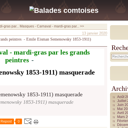
i-gras par...
Masques - Carnaval - mardi-gras par... >>
13 janvier 2020
 grands peintres - Emile Eisman Semenowsky 1853-1911)
Reche
al - mardi-gras
par les grands
peintres
-
enowsky 1853-1911) masquerade
Archi
Août 
Juille
emenowsky 1853-1911) masquerade
Juin 2
Mai 2
Avril 
Mars 
Févrie
Repost
0
Décem