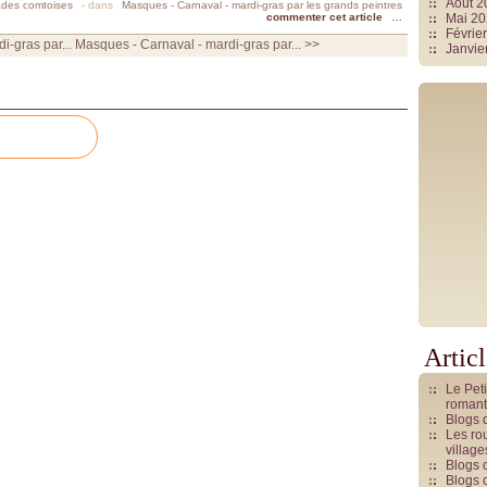
Août 
ades comtoises
-
dans
Masques - Carnaval - mardi-gras par les grands peintres
commenter cet article
…
Mai 2
Févrie
i-gras par...
Masques - Carnaval - mardi-gras par... >>
Janvie
Artic
Le Pet
romant
Blogs 
Les rou
villag
Blogs 
Blogs 