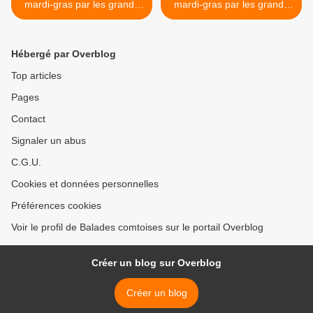
mardi-gras par les grands
mardi-gras par les grands
peintres - Marco Ortolan -
peintres - Marco Ortolan -
Carnaval de Venise
Carnaval de Venise >
Hébergé par Overblog
Top articles
Pages
Contact
Signaler un abus
C.G.U.
Cookies et données personnelles
Préférences cookies
Voir le profil de Balades comtoises sur le portail Overblog
Créer un blog sur Overblog
Créer un blog