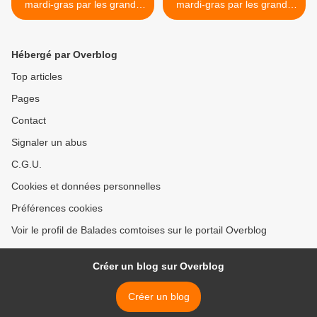
mardi-gras par les grands
mardi-gras par les grands
peintres - Marco Ortolan -
peintres - Marco Ortolan -
Carnaval de Venise
Carnaval de Venise >
Hébergé par Overblog
Top articles
Pages
Contact
Signaler un abus
C.G.U.
Cookies et données personnelles
Préférences cookies
Voir le profil de Balades comtoises sur le portail Overblog
Créer un blog sur Overblog
Créer un blog