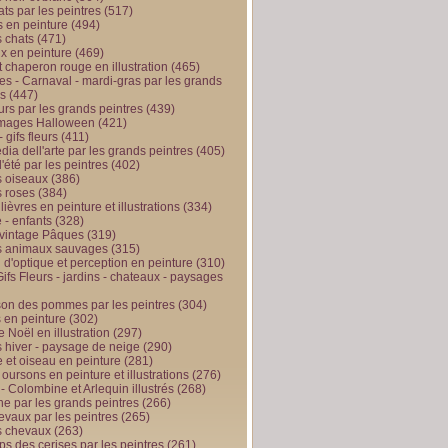
ts par les peintres
(517)
 en peinture
(494)
 chats
(471)
x en peinture
(469)
t chaperon rouge en illustration
(465)
s - Carnaval - mardi-gras par les grands
es
(447)
urs par les grands peintres
(439)
 images Halloween
(421)
 gifs fleurs
(411)
ia dell'arte par les grands peintres
(405)
d'été par les peintres
(402)
 oiseaux
(386)
 roses
(384)
 lièvres en peinture et illustrations
(334)
 - enfants
(328)
vintage Pâques
(319)
s animaux sauvages
(315)
n d'optique et perception en peinture
(310)
ifs Fleurs - jardins - chateaux - paysages
son des pommes par les peintres
(304)
 en peinture
(302)
 Noël en illustration
(297)
 hiver - paysage de neige
(290)
et oiseau en peinture
(281)
 oursons en peinture et illustrations
(276)
 - Colombine et Arlequin illustrés
(268)
e par les grands peintres
(266)
evaux par les peintres
(265)
s chevaux
(263)
ps des cerises par les peintres
(261)