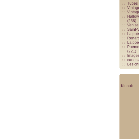
Tubes 
Vintag
Vintag
Hallowe
(238)
Venise 
Saint-V
La poés
Renards
La poé
Poèmes
(221)
Image
cartes
Les chi
Kinouk