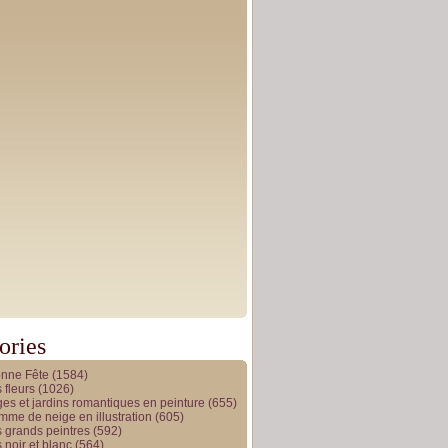
ories
onne Fête
(1584)
 fleurs
(1026)
es et jardins romantiques en peinture
(655)
me de neige en illustration
(605)
 grands peintres
(592)
 noir et blanc
(564)