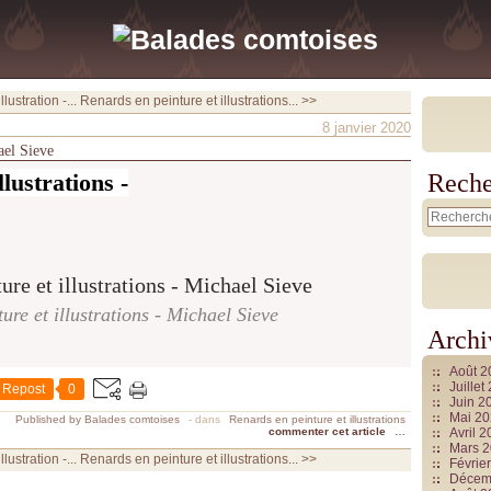
stration -...
Renards en peinture et illustrations... >>
8 janvier 2020
ael Sieve
lustrations -
Reche
ure et illustrations - Michael Sieve
Archi
Août 
Juille
Repost
0
Juin 2
Mai 2
Published by Balades comtoises
-
dans
Renards en peinture et illustrations
commenter cet article
…
Avril 
Mars 
stration -...
Renards en peinture et illustrations... >>
Févrie
Décem