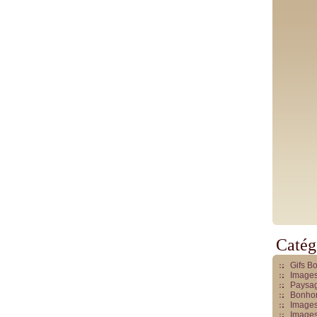
Catég
Gifs B
Images
Paysag
Bonhom
Images
Images