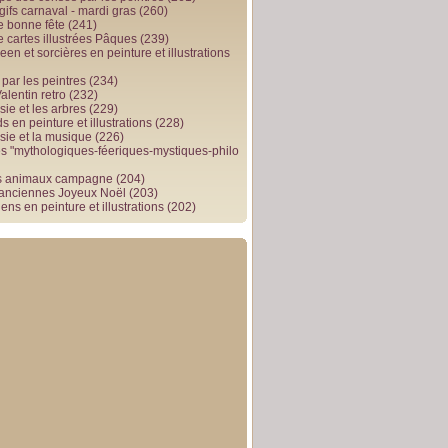
gifs carnaval - mardi gras
(260)
e bonne fête
(241)
e cartes illustrées Pâques
(239)
en et sorcières en peinture et illustrations
par les peintres
(234)
alentin retro
(232)
ie et les arbres
(229)
 en peinture et illustrations
(228)
sie et la musique
(226)
 "mythologiques-féeriques-mystiques-philo
s animaux campagne
(204)
 anciennes Joyeux Noël
(203)
ens en peinture et illustrations
(202)