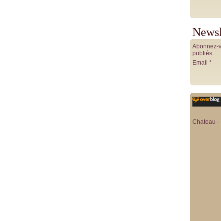
Newsl
Abonnez-vo
publiés.
Email
Chateau - 