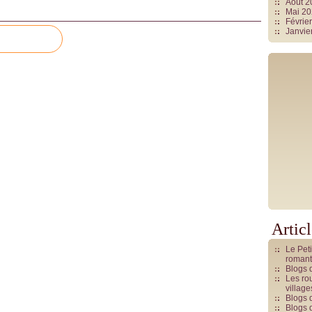
Août 
Mai 2
Févrie
Janvie
Artic
Le Pet
romant
Blogs 
Les rou
villag
Blogs 
Blogs 