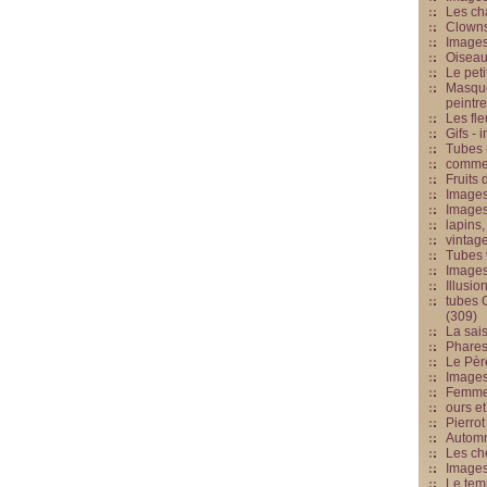
Les cha
Clowns
Images
Oiseau
Le peti
Masque
peintr
Les fle
Gifs -
Tubes -
commed
Fruits 
Images
Images
lapins,
vintage
Tubes 
Image
Illusio
tubes G
(309)
La sai
Phares
Le Père
Images
Femme 
ours et
Pierrot
Automn
Les ch
Image
Le tem