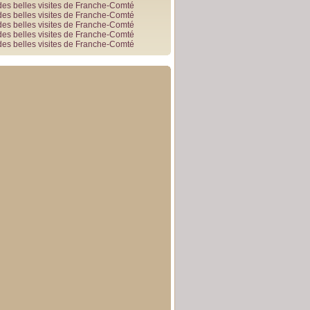
des belles visites de Franche-Comté
des belles visites de Franche-Comté
des belles visites de Franche-Comté
des belles visites de Franche-Comté
des belles visites de Franche-Comté