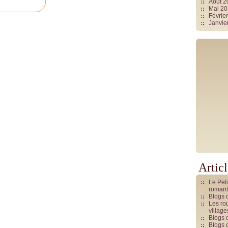
Août 
Mai 2
Févrie
Janvie
Artic
Le Pet
romant
Blogs 
Les rou
villag
Blogs 
Blogs 