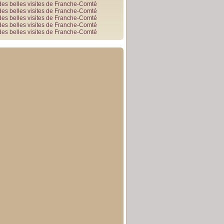
des belles visites de Franche-Comté
des belles visites de Franche-Comté
des belles visites de Franche-Comté
des belles visites de Franche-Comté
des belles visites de Franche-Comté