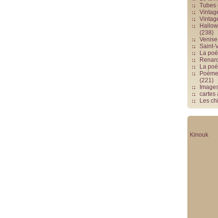
Tubes 
Vintag
Vintag
Hallowe
(238)
Venise 
Saint-V
La poés
Renards
La poé
Poèmes
(221)
Image
cartes
Les chi
Kinouk