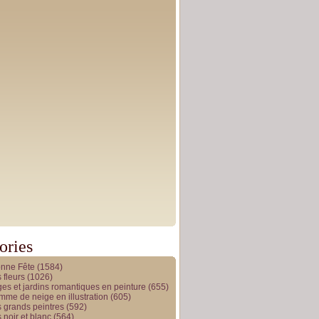
ories
onne Fête
(1584)
 fleurs
(1026)
es et jardins romantiques en peinture
(655)
me de neige en illustration
(605)
 grands peintres
(592)
 noir et blanc
(564)