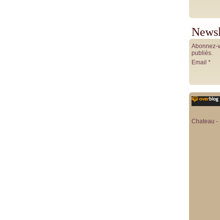
Newsl
Abonnez-vo
publiés.
Email
Chateau - 