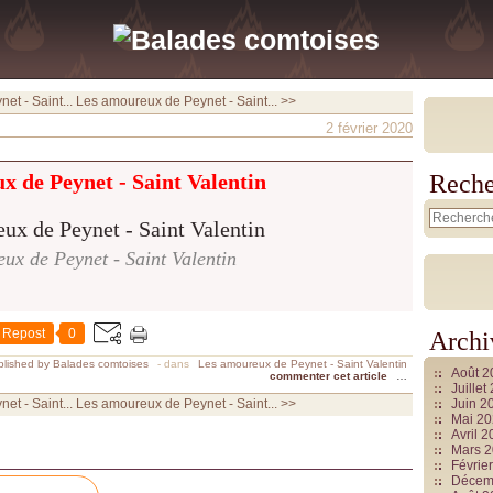
t - Saint...
Les amoureux de Peynet - Saint... >>
2 février 2020
x de Peynet - Saint Valentin
Reche
ux de Peynet - Saint Valentin
Repost
0
Archi
lished by Balades comtoises
-
dans
Les amoureux de Peynet - Saint Valentin
Août 
commenter cet article
…
Juille
t - Saint...
Les amoureux de Peynet - Saint... >>
Juin 2
Mai 2
Avril 
Mars 
Févrie
Décem