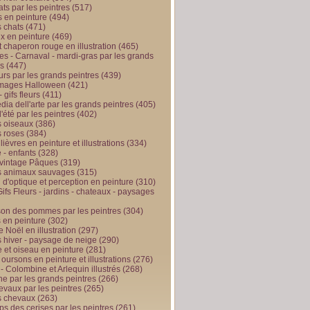
ts par les peintres
(517)
 en peinture
(494)
 chats
(471)
x en peinture
(469)
t chaperon rouge en illustration
(465)
s - Carnaval - mardi-gras par les grands
es
(447)
urs par les grands peintres
(439)
 images Halloween
(421)
 gifs fleurs
(411)
ia dell'arte par les grands peintres
(405)
d'été par les peintres
(402)
 oiseaux
(386)
 roses
(384)
 lièvres en peinture et illustrations
(334)
 - enfants
(328)
vintage Pâques
(319)
s animaux sauvages
(315)
n d'optique et perception en peinture
(310)
ifs Fleurs - jardins - chateaux - paysages
son des pommes par les peintres
(304)
 en peinture
(302)
 Noël en illustration
(297)
 hiver - paysage de neige
(290)
et oiseau en peinture
(281)
 oursons en peinture et illustrations
(276)
 - Colombine et Arlequin illustrés
(268)
e par les grands peintres
(266)
evaux par les peintres
(265)
s chevaux
(263)
ps des cerises par les peintres
(261)