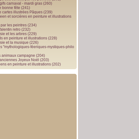
gifs carnaval - mardi gras
(260)
e bonne fête
(241)
e cartes illustrées Pâques
(239)
en et sorcières en peinture et illustrations
par les peintres
(234)
alentin retro
(232)
ie et les arbres
(229)
 en peinture et illustrations
(228)
sie et la musique
(226)
 "mythologiques-féeriques-mystiques-philo
s animaux campagne
(204)
 anciennes Joyeux Noël
(203)
ens en peinture et illustrations
(202)