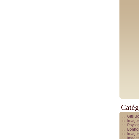
Catég
Gifs B
Images
Paysag
Bonhom
Images
Images