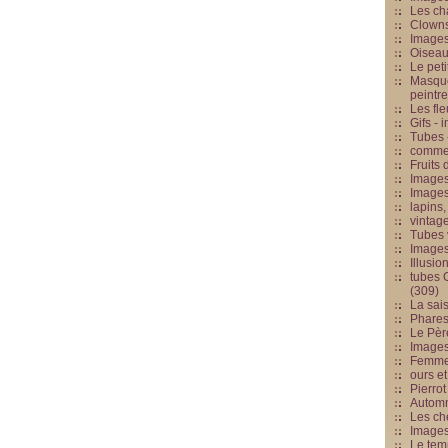
Les cha
Clowns
Images
Oiseau
Le peti
Masque
peintr
Les fle
Gifs -
Tubes -
commed
Fruits 
Images
Images
lapins,
vintage
Tubes 
Image
Illusio
tubes G
(309)
La sai
Phares
Le Père
Images
Femme 
ours et
Pierrot
Automn
Les ch
Image
Le tem