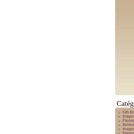
Catég
Gifs B
Images
Paysag
Bonhom
Images
Images