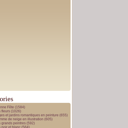
ories
onne Fête
(1584)
 fleurs
(1026)
es et jardins romantiques en peinture
(655)
me de neige en illustration
(605)
 grands peintres
(592)
 noir et blanc
(564)