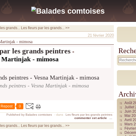
les grands...
Les fleurs par les grands... >>
21 février 2020
 Martinjak - mimosa
Reche
 par les grands peintres
-
 Martinjak - mimosa
ands peintres - Vesna Martinjak - mimosa
Archi
Août 
Repost
0
Juille
Juin 2
Published by Balades comtoises
-
dans
Les fleurs par les grands peintres
Mai 2
commenter cet article
…
Avril 
Mars 
les grands...
Les fleurs par les grands... >>
Févrie
Décem