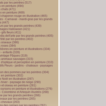
ts par les peintres
(517)
 en peinture
(494)
 chats
(471)
x en peinture
(469)
t chaperon rouge en illustration
(465)
s - Carnaval - mardi-gras par les grands
es
(447)
urs par les grands peintres
(439)
 images Halloween
(421)
 gifs fleurs
(411)
ia dell'arte par les grands peintres
(405)
d'été par les peintres
(402)
 oiseaux
(386)
 roses
(384)
 lièvres en peinture et illustrations
(334)
 - enfants
(328)
vintage Pâques
(319)
s animaux sauvages
(315)
n d'optique et perception en peinture
(310)
ifs Fleurs - jardins - chateaux - paysages
son des pommes par les peintres
(304)
 en peinture
(302)
 Noël en illustration
(297)
 hiver - paysage de neige
(290)
et oiseau en peinture
(281)
 oursons en peinture et illustrations
(276)
 - Colombine et Arlequin illustrés
(268)
e par les grands peintres
(266)
evaux par les peintres
(265)
s chevaux
(263)
ps des cerises par les peintres
(261)