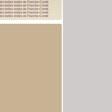
des belles visites de Franche-Comté
des belles visites de Franche-Comté
des belles visites de Franche-Comté
des belles visites de Franche-Comté
des belles visites de Franche-Comté