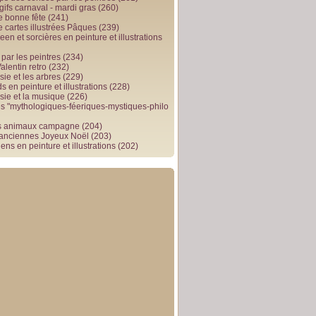
gifs carnaval - mardi gras
(260)
e bonne fête
(241)
e cartes illustrées Pâques
(239)
en et sorcières en peinture et illustrations
par les peintres
(234)
alentin retro
(232)
ie et les arbres
(229)
 en peinture et illustrations
(228)
sie et la musique
(226)
 "mythologiques-féeriques-mystiques-philo
s animaux campagne
(204)
 anciennes Joyeux Noël
(203)
ens en peinture et illustrations
(202)