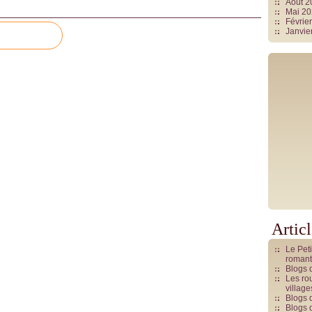
Août 
Mai 2
Févrie
Janvie
Artic
Le Pet
romant
Blogs 
Les rou
villag
Blogs 
Blogs 