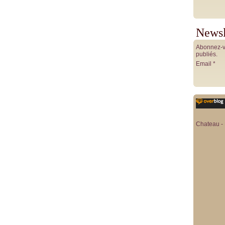
Newsl
Abonnez-vo
publiés.
Email
Chateau - 