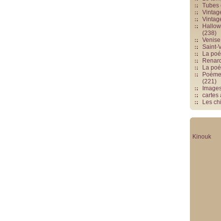
Tubes 
Vintag
Vintag
Hallowe
(238)
Venise 
Saint-V
La poés
Renards
La poé
Poèmes
(221)
Image
cartes
Les chi
Kinouk