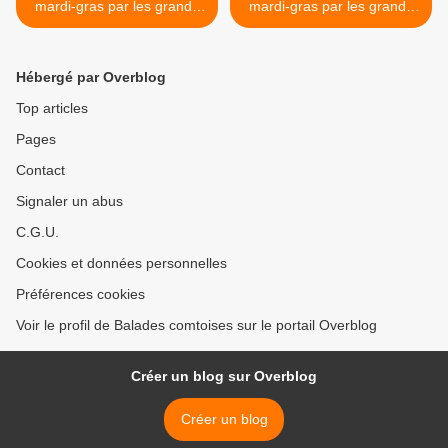
mardi-gras par les grands
mardi-gras par les grands
peintres - Frank Godille -
peintres - Frank Godille -
carnaval de Venise
carnaval de Venise >
Hébergé par Overblog
Top articles
Pages
Contact
Signaler un abus
C.G.U.
Cookies et données personnelles
Préférences cookies
Voir le profil de Balades comtoises sur le portail Overblog
Créer un blog sur Overblog
Créer un blog