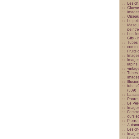
Les cha
Clowns
Images
Oiseau
Le peti
Masque
peintr
Les fle
Gifs -
Tubes -
commed
Fruits 
Images
Images
lapins,
vintage
Tubes 
Image
Illusio
tubes G
(309)
La sai
Phares
Le Père
Images
Femme 
ours et
Pierrot
Automn
Les ch
Image
Le tem