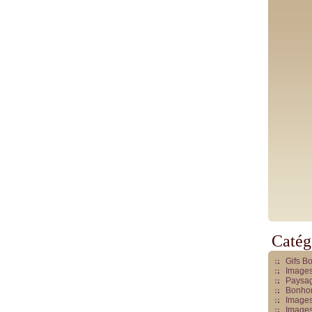
Catég
Gifs B
Images
Paysag
Bonhom
Images
Images