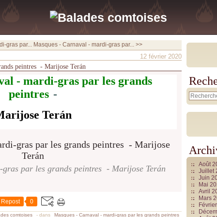
i-gras par...
Masques - Carnaval - mardi-gras par... >>
12 février 2020
rands peintres - Marijose Terán
al - mardi-gras
par les grands
Reche
peintres
-
arijose Terán
Archi
Août 
gras par les grands peintres - Marijose Terán
Juille
Juin 2
Mai 2
Avril 
Mars 
Repost
0
Févrie
Décem
ades comtoises
-
dans
Masques - Carnaval - mardi-gras par les grands peintres