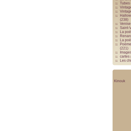
Tubes 
Vintag
Vintag
Hallowe
(238)
Venise 
Saint-V
La poés
Renards
La poé
Poèmes
(221)
Image
cartes
Les chi
Kinouk