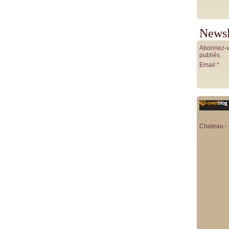
Newsl
Abonnez-vo
publiés.
Email
Chateau - 