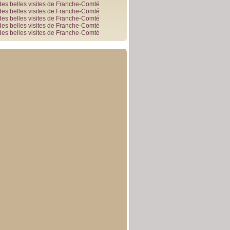
des belles visites de Franche-Comté
des belles visites de Franche-Comté
des belles visites de Franche-Comté
des belles visites de Franche-Comté
des belles visites de Franche-Comté