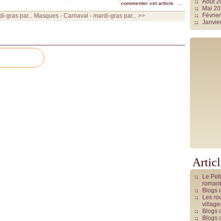
Août 
commenter cet article
…
Mai 2
Févrie
i-gras par...
Masques - Carnaval - mardi-gras par... >>
Janvie
Artic
Le Pet
romant
Blogs 
Les rou
villag
Blogs 
Blogs 