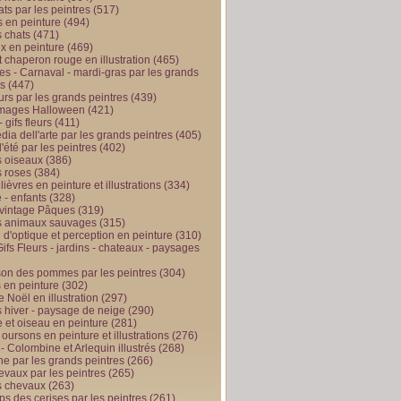
ts par les peintres
(517)
 en peinture
(494)
 chats
(471)
x en peinture
(469)
t chaperon rouge en illustration
(465)
s - Carnaval - mardi-gras par les grands
es
(447)
urs par les grands peintres
(439)
 images Halloween
(421)
 gifs fleurs
(411)
ia dell'arte par les grands peintres
(405)
d'été par les peintres
(402)
 oiseaux
(386)
 roses
(384)
 lièvres en peinture et illustrations
(334)
 - enfants
(328)
vintage Pâques
(319)
s animaux sauvages
(315)
n d'optique et perception en peinture
(310)
ifs Fleurs - jardins - chateaux - paysages
son des pommes par les peintres
(304)
 en peinture
(302)
 Noël en illustration
(297)
 hiver - paysage de neige
(290)
et oiseau en peinture
(281)
 oursons en peinture et illustrations
(276)
 - Colombine et Arlequin illustrés
(268)
e par les grands peintres
(266)
evaux par les peintres
(265)
s chevaux
(263)
ps des cerises par les peintres
(261)