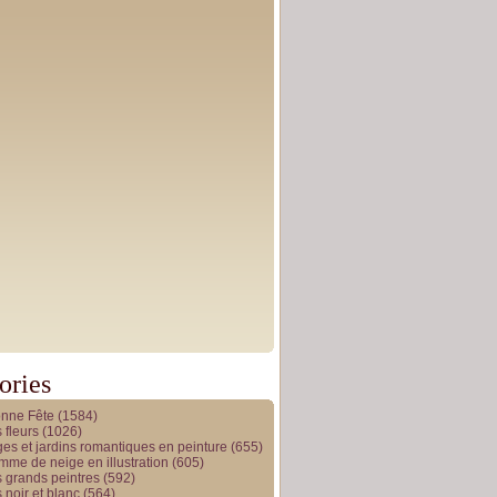
ories
onne Fête
(1584)
 fleurs
(1026)
es et jardins romantiques en peinture
(655)
me de neige en illustration
(605)
 grands peintres
(592)
 noir et blanc
(564)