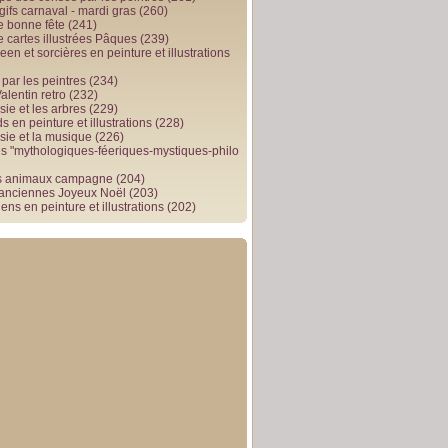
gifs carnaval - mardi gras
(260)
e bonne fête
(241)
e cartes illustrées Pâques
(239)
en et sorcières en peinture et illustrations
par les peintres
(234)
alentin retro
(232)
ie et les arbres
(229)
 en peinture et illustrations
(228)
sie et la musique
(226)
 "mythologiques-féeriques-mystiques-philo
s animaux campagne
(204)
 anciennes Joyeux Noël
(203)
ens en peinture et illustrations
(202)