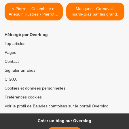
< Pierrot - Colombine et
Masques - Carnaval -
Arlequin illustrés - Pierrot et
mardi-gras par les grands
colombine - Douky
peintres - Manino - les
masques de Venise (les
juveniles) >
Hébergé par Overblog
Top articles
Pages
Contact
Signaler un abus
C.G.U.
Cookies et données personnelles
Préférences cookies
Voir le profil de Balades comtoises sur le portail Overblog
Créer un blog sur Overblog