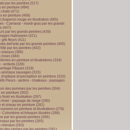
ts par les peintres
(517)
 en peinture
(494)
 chats
(471)
x en peinture
(469)
t chaperon rouge en illustration
(465)
s - Carnaval - mardi-gras par les grands
es
(447)
urs par les grands peintres
(439)
 images Halloween
(421)
 gifs fleurs
(411)
ia dell'arte par les grands peintres
(405)
d'été par les peintres
(402)
 oiseaux
(386)
 roses
(384)
 lièvres en peinture et illustrations
(334)
 - enfants
(328)
vintage Pâques
(319)
s animaux sauvages
(315)
n d'optique et perception en peinture
(310)
ifs Fleurs - jardins - chateaux - paysages
son des pommes par les peintres
(304)
 en peinture
(302)
 Noël en illustration
(297)
 hiver - paysage de neige
(290)
et oiseau en peinture
(281)
 oursons en peinture et illustrations
(276)
 - Colombine et Arlequin illustrés
(268)
e par les grands peintres
(266)
evaux par les peintres
(265)
s chevaux
(263)
ps des cerises par les peintres
(261)