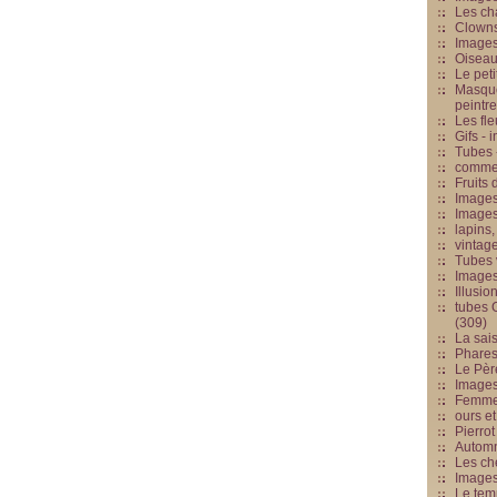
Les cha
Clowns
Images
Oiseau
Le peti
Masque
peintr
Les fle
Gifs -
Tubes -
commed
Fruits 
Images
Images
lapins,
vintage
Tubes 
Image
Illusio
tubes G
(309)
La sai
Phares
Le Père
Images
Femme 
ours et
Pierrot
Automn
Les ch
Image
Le tem