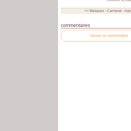
Published by Bal
<< Masques - Carnaval - mard
commentaires
Ajouter un commentaire