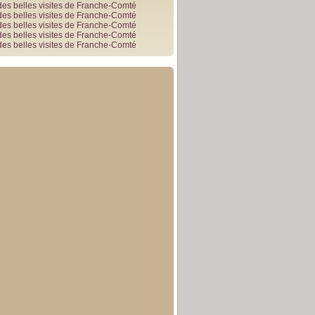
des belles visites de Franche-Comté
des belles visites de Franche-Comté
des belles visites de Franche-Comté
des belles visites de Franche-Comté
des belles visites de Franche-Comté