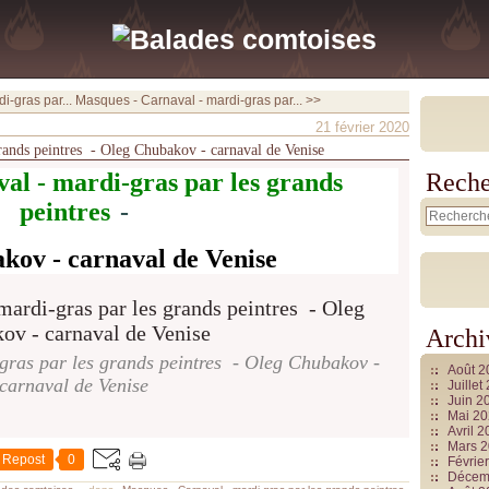
i-gras par...
Masques - Carnaval - mardi-gras par... >>
21 février 2020
rands peintres - Oleg Chubakov - carnaval de Venise
al - mardi-gras
par les grands
Reche
peintres
-
kov - carnaval de Venise
Archi
gras par les grands peintres - Oleg Chubakov -
Août 
carnaval de Venise
Juille
Juin 2
Mai 2
Avril 
Mars 
Repost
0
Févrie
Décem