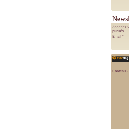
Newsl
Abonnez-vo
publiés.
Email
Chateau - 