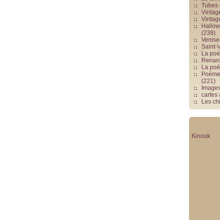
Tubes 
Vintag
Vintag
Hallowe
(238)
Venise 
Saint-V
La poés
Renards
La poé
Poèmes
(221)
Image
cartes
Les chi
Kinouk