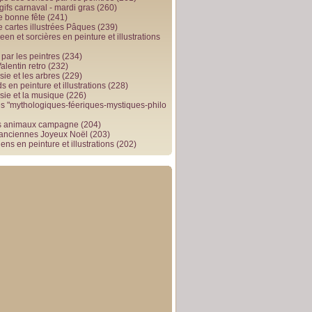
gifs carnaval - mardi gras
(260)
e bonne fête
(241)
e cartes illustrées Pâques
(239)
en et sorcières en peinture et illustrations
par les peintres
(234)
alentin retro
(232)
ie et les arbres
(229)
 en peinture et illustrations
(228)
sie et la musique
(226)
 "mythologiques-féeriques-mystiques-philo
s animaux campagne
(204)
 anciennes Joyeux Noël
(203)
ens en peinture et illustrations
(202)