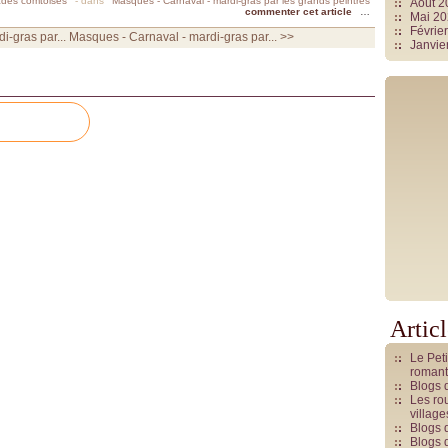
ades comtoises
-
dans
Masques - Carnaval - mardi-gras par les grands peintres
Août 
commenter cet article
…
Mai 2
Févrie
i-gras par...
Masques - Carnaval - mardi-gras par... >>
Janvie
Artic
Le Pet
romant
Blogs 
Les rou
villag
Blogs 
Blogs 