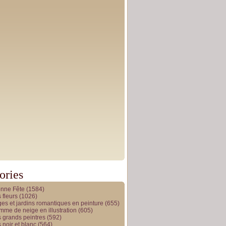
ories
onne Fête
(1584)
 fleurs
(1026)
es et jardins romantiques en peinture
(655)
me de neige en illustration
(605)
 grands peintres
(592)
 noir et blanc
(564)