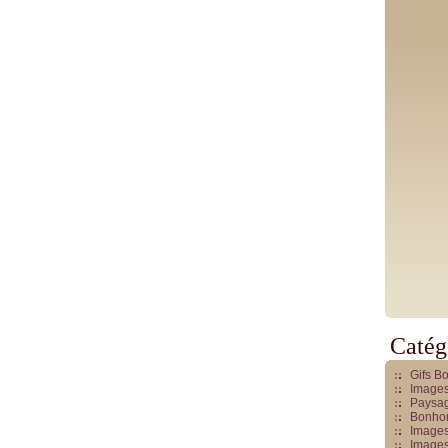
Catég
Gifs B
Images
Paysag
Bonhom
Images
Images