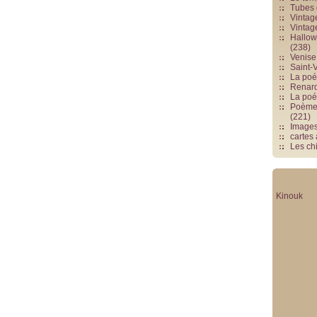
Tubes 
Vintag
Vintag
Hallowe
(238)
Venise 
Saint-V
La poés
Renards
La poé
Poèmes
(221)
Image
cartes
Les chi
Kinouk