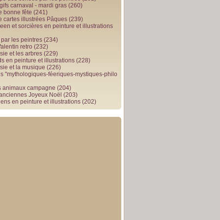
gifs carnaval - mardi gras
(260)
e bonne fête
(241)
e cartes illustrées Pâques
(239)
en et sorcières en peinture et illustrations
par les peintres
(234)
alentin retro
(232)
ie et les arbres
(229)
 en peinture et illustrations
(228)
sie et la musique
(226)
 "mythologiques-féeriques-mystiques-philo
s animaux campagne
(204)
 anciennes Joyeux Noël
(203)
ens en peinture et illustrations
(202)