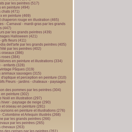
ts par les peintres
(517)
 en peinture
(494)
 chats
(471)
x en peinture
(469)
t chaperon rouge en illustration
(465)
s - Carnaval - mardi-gras par les grands
es
(447)
urs par les grands peintres
(439)
 images Halloween
(421)
 gifs fleurs
(411)
ia dell'arte par les grands peintres
(405)
d'été par les peintres
(402)
 oiseaux
(386)
 roses
(384)
 lièvres en peinture et illustrations
(334)
 - enfants
(328)
vintage Pâques
(319)
s animaux sauvages
(315)
n d'optique et perception en peinture
(310)
ifs Fleurs - jardins - chateaux - paysages
son des pommes par les peintres
(304)
 en peinture
(302)
 Noël en illustration
(297)
 hiver - paysage de neige
(290)
et oiseau en peinture
(281)
 oursons en peinture et illustrations
(276)
 - Colombine et Arlequin illustrés
(268)
e par les grands peintres
(266)
evaux par les peintres
(265)
s chevaux
(263)
ps des cerises par les peintres
(261)