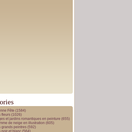
ories
onne Fête
(1584)
 fleurs
(1026)
es et jardins romantiques en peinture
(655)
me de neige en illustration
(605)
 grands peintres
(592)
 noir et blanc
(564)