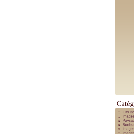
Catég
Gifs B
Images
Paysag
Bonhom
Images
Images