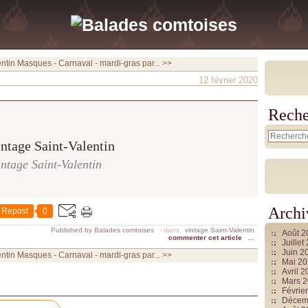
ntin
Masques - Carnaval - mardi-gras par... >>
12 février 2020
Reche
intage Saint-Valentin
Archi
Repost
0
Published by Balades comtoises
-
dans
vintage Saint-Valentin
Août 
commenter cet article
…
Juille
Juin 2
ntin
Masques - Carnaval - mardi-gras par... >>
Mai 2
Avril 
Mars 
Févrie
Décem