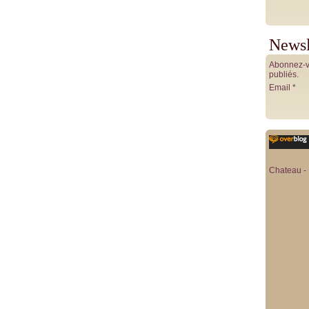
Newsl
Abonnez-vo
publiés.
Email
Chateau - 