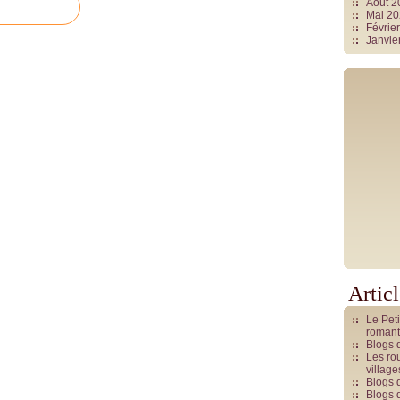
Août 
Mai 2
Févrie
Janvie
Artic
Le Pet
romant
Blogs 
Les rou
villag
Blogs 
Blogs 