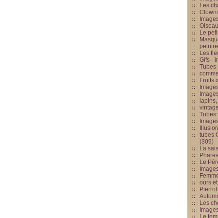
Les cha
Clowns
Images
Oiseau
Le peti
Masque
peintr
Les fle
Gifs -
Tubes -
commed
Fruits 
Images
Images
lapins,
vintage
Tubes 
Image
Illusio
tubes G
(309)
La sai
Phares
Le Père
Images
Femme 
ours et
Pierrot
Automn
Les ch
Image
Le tem