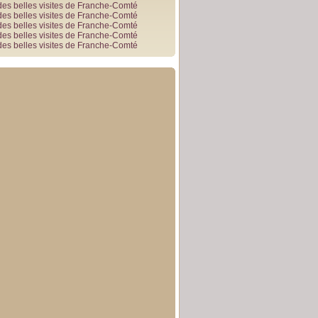
des belles visites de Franche-Comté
des belles visites de Franche-Comté
des belles visites de Franche-Comté
des belles visites de Franche-Comté
des belles visites de Franche-Comté