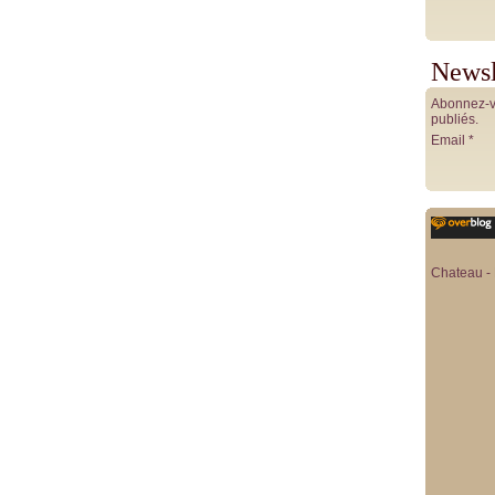
Newsl
Abonnez-vo
publiés.
Email
Chateau - 