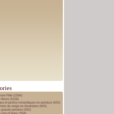
ories
onne Fête
(1584)
 fleurs
(1026)
es et jardins romantiques en peinture
(655)
me de neige en illustration
(605)
 grands peintres
(592)
 noir et blanc
(564)