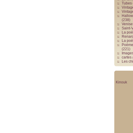
Tubes 
Vintag
Vintag
Hallowe
(238)
Venise 
Saint-V
La poés
Renards
La poé
Poèmes
(221)
Image
cartes
Les chi
Kinouk