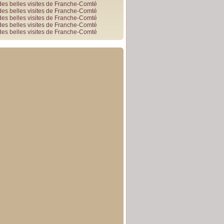
des belles visites de Franche-Comté
des belles visites de Franche-Comté
des belles visites de Franche-Comté
des belles visites de Franche-Comté
des belles visites de Franche-Comté