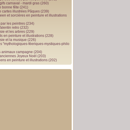
gifs carnaval - mardi gras
(260)
e bonne fête
(241)
e cartes illustrées Pâques
(239)
en et sorcières en peinture et illustrations
par les peintres
(234)
alentin retro
(232)
ie et les arbres
(229)
 en peinture et illustrations
(228)
sie et la musique
(226)
 "mythologiques-féeriques-mystiques-philo
s animaux campagne
(204)
 anciennes Joyeux Noël
(203)
ens en peinture et illustrations
(202)