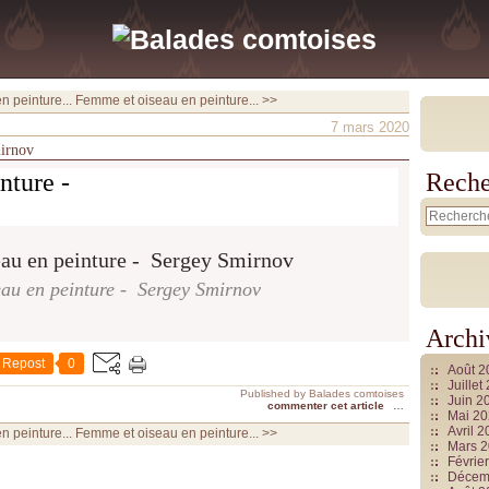
 peinture...
Femme et oiseau en peinture... >>
7 mars 2020
mirnov
nture -
Reche
au en peinture - Sergey Smirnov
Archi
Repost
0
Août 
Juille
Published by Balades comtoises
Juin 2
commenter cet article
…
Mai 2
Avril 
 peinture...
Femme et oiseau en peinture... >>
Mars 
Févrie
Décem