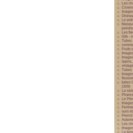
Les cha
Clowns
Images
Oiseau
Le peti
Masque
peintr
Les fle
Gifs -
Tubes -
commed
Fruits 
Images
Images
lapins,
vintage
Tubes 
Image
Illusio
tubes G
(309)
La sai
Phares
Le Père
Images
Femme 
ours et
Pierrot
Automn
Les ch
Image
Le tem