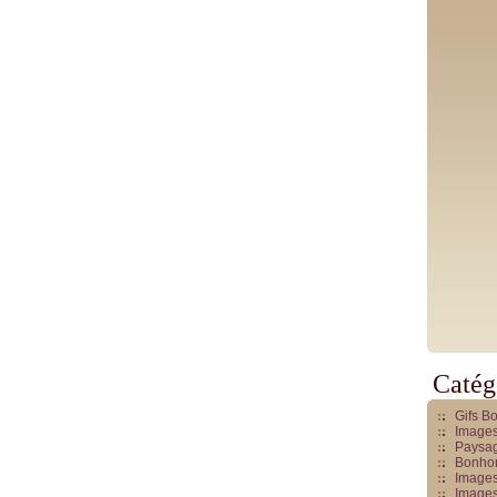
Catég
Gifs B
Images
Paysag
Bonhom
Images
Images