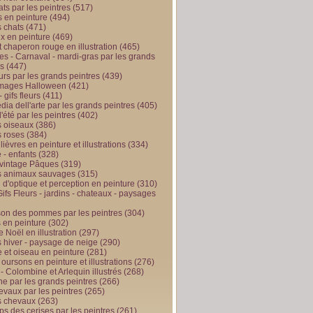
ts par les peintres
(517)
 en peinture
(494)
 chats
(471)
x en peinture
(469)
t chaperon rouge en illustration
(465)
s - Carnaval - mardi-gras par les grands
es
(447)
urs par les grands peintres
(439)
 images Halloween
(421)
 gifs fleurs
(411)
ia dell'arte par les grands peintres
(405)
d'été par les peintres
(402)
 oiseaux
(386)
 roses
(384)
 lièvres en peinture et illustrations
(334)
 - enfants
(328)
vintage Pâques
(319)
s animaux sauvages
(315)
n d'optique et perception en peinture
(310)
ifs Fleurs - jardins - chateaux - paysages
son des pommes par les peintres
(304)
 en peinture
(302)
 Noël en illustration
(297)
 hiver - paysage de neige
(290)
et oiseau en peinture
(281)
 oursons en peinture et illustrations
(276)
 - Colombine et Arlequin illustrés
(268)
e par les grands peintres
(266)
evaux par les peintres
(265)
s chevaux
(263)
ps des cerises par les peintres
(261)