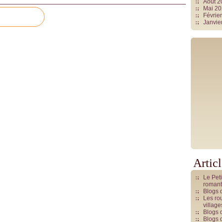
Août 
Mai 2
Févrie
Janvie
Artic
Le Pet
romant
Blogs 
Les rou
villag
Blogs 
Blogs 