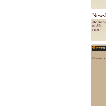
Newsl
Abonnez-vo
publiés.
Email
Chateau - 