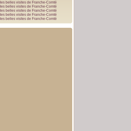
des belles visites de Franche-Comté
des belles visites de Franche-Comté
des belles visites de Franche-Comté
des belles visites de Franche-Comté
des belles visites de Franche-Comté