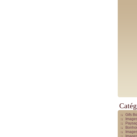
Catég
Gifs B
Images
Paysag
Bonhom
Images
Images