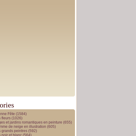
ories
onne Fête
(1584)
 fleurs
(1026)
es et jardins romantiques en peinture
(655)
me de neige en illustration
(605)
 grands peintres
(592)
 noir et blanc
(564)