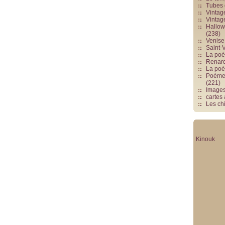
Tubes 
Vintag
Vintag
Hallowe
(238)
Venise 
Saint-V
La poés
Renards
La poé
Poèmes
(221)
Image
cartes
Les chi
Kinouk