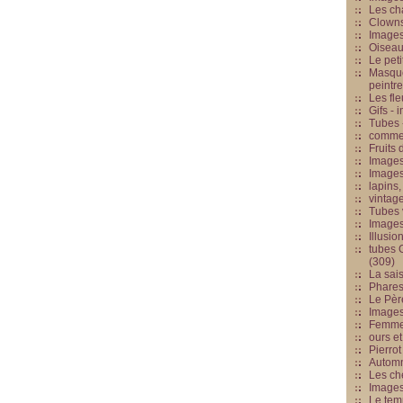
Les cha
Clowns
Images
Oiseau
Le peti
Masque
peintr
Les fle
Gifs -
Tubes -
commed
Fruits 
Images
Images
lapins,
vintage
Tubes 
Image
Illusio
tubes G
(309)
La sai
Phares
Le Père
Images
Femme 
ours et
Pierrot
Automn
Les ch
Image
Le tem