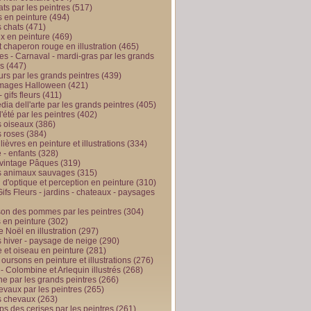
ts par les peintres
(517)
 en peinture
(494)
 chats
(471)
x en peinture
(469)
t chaperon rouge en illustration
(465)
s - Carnaval - mardi-gras par les grands
es
(447)
urs par les grands peintres
(439)
 images Halloween
(421)
 gifs fleurs
(411)
ia dell'arte par les grands peintres
(405)
d'été par les peintres
(402)
 oiseaux
(386)
 roses
(384)
 lièvres en peinture et illustrations
(334)
 - enfants
(328)
vintage Pâques
(319)
s animaux sauvages
(315)
n d'optique et perception en peinture
(310)
ifs Fleurs - jardins - chateaux - paysages
son des pommes par les peintres
(304)
 en peinture
(302)
 Noël en illustration
(297)
 hiver - paysage de neige
(290)
et oiseau en peinture
(281)
 oursons en peinture et illustrations
(276)
 - Colombine et Arlequin illustrés
(268)
e par les grands peintres
(266)
evaux par les peintres
(265)
s chevaux
(263)
ps des cerises par les peintres
(261)