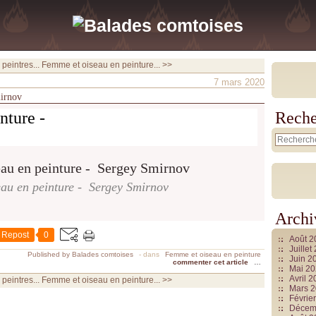
peintres...
Femme et oiseau en peinture... >>
7 mars 2020
mirnov
nture -
Reche
au en peinture - Sergey Smirnov
Archi
Repost
0
Août 
Juille
Published by Balades comtoises
-
dans
Femme et oiseau en peinture
Juin 2
commenter cet article
…
Mai 2
Avril 
peintres...
Femme et oiseau en peinture... >>
Mars 
Févrie
Décem