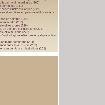
gifs carnaval - mardi gras
(260)
e bonne fête
(241)
e cartes illustrées Pâques
(239)
en et sorcières en peinture et illustrations
par les peintres
(234)
alentin retro
(232)
ie et les arbres
(229)
 en peinture et illustrations
(228)
sie et la musique
(226)
 "mythologiques-féeriques-mystiques-philo
s animaux campagne
(204)
 anciennes Joyeux Noël
(203)
ens en peinture et illustrations
(202)