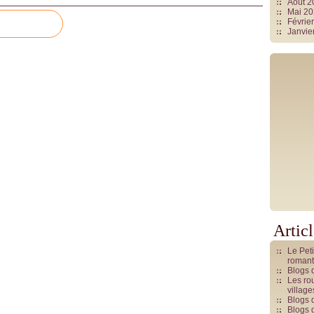
Août 
Mai 2
Févrie
Janvie
Artic
Le Pet
romant
Blogs 
Les rou
villag
Blogs 
Blogs 