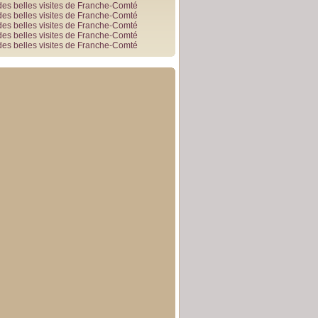
des belles visites de Franche-Comté
des belles visites de Franche-Comté
des belles visites de Franche-Comté
des belles visites de Franche-Comté
des belles visites de Franche-Comté