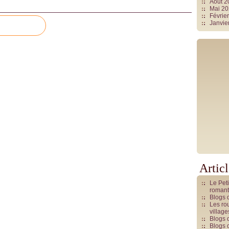
Août 
Mai 2
Févrie
Janvie
Artic
Le Pet
romant
Blogs 
Les rou
villag
Blogs 
Blogs 