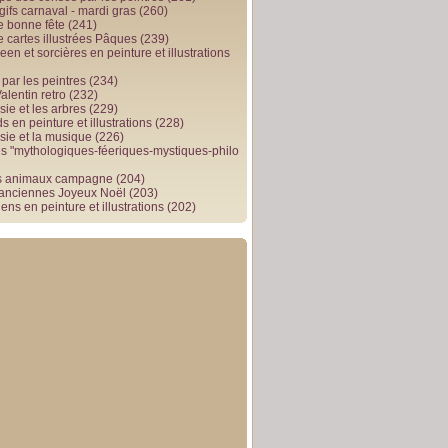
gifs carnaval - mardi gras
(260)
e bonne fête
(241)
e cartes illustrées Pâques
(239)
en et sorcières en peinture et illustrations
par les peintres
(234)
alentin retro
(232)
ie et les arbres
(229)
 en peinture et illustrations
(228)
sie et la musique
(226)
 "mythologiques-féeriques-mystiques-philo
s animaux campagne
(204)
 anciennes Joyeux Noël
(203)
ens en peinture et illustrations
(202)