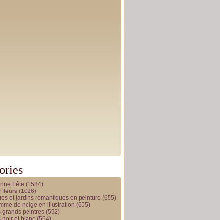
ories
onne Fête
(1584)
 fleurs
(1026)
es et jardins romantiques en peinture
(655)
me de neige en illustration
(605)
 grands peintres
(592)
 noir et blanc
(564)