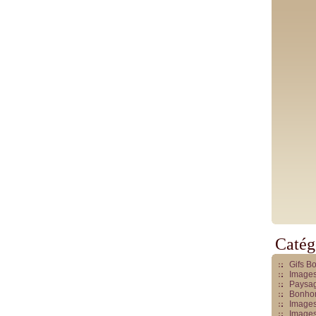
Catég
Gifs B
Images
Paysag
Bonhom
Images
Images