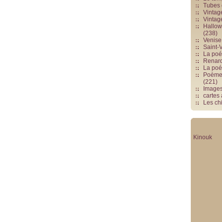
Tubes 
Vintag
Vintag
Hallowe
(238)
Venise 
Saint-V
La poés
Renards
La poé
Poèmes
(221)
Image
cartes
Les chi
Kinouk