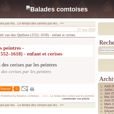
es par les...
Le temps des cerises par les... >>
27 mai 2020
niël van den Queborn (1552–1618) - enfant et cerises
Reche
s peintres -
52–1618) - enfant et cerises
des cerises par les peintres
Archi
Août 
Repost
0
Juille
Juin 2
Published by Balades comtoises
-
dans
Le temps des cerises par les peintres
Mai 2
commenter cet article
…
Avril 
Mars 
es par les...
Le temps des cerises par les... >>
Févrie
Décem