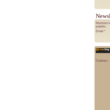
Newsl
Abonnez-vo
publiés.
Email
Chateau - 