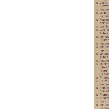
Les cha
Clowns
Images
Oiseau
Le peti
Masque
peintr
Les fle
Gifs -
Tubes -
commed
Fruits 
Images
Images
lapins,
vintage
Tubes 
Image
Illusio
tubes G
(309)
La sai
Phares
Le Père
Images
Femme 
ours et
Pierrot
Automn
Les ch
Image
Le tem