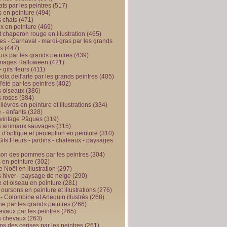
ts par les peintres
(517)
 en peinture
(494)
 chats
(471)
x en peinture
(469)
t chaperon rouge en illustration
(465)
s - Carnaval - mardi-gras par les grands
es
(447)
urs par les grands peintres
(439)
 images Halloween
(421)
 gifs fleurs
(411)
ia dell'arte par les grands peintres
(405)
d'été par les peintres
(402)
 oiseaux
(386)
 roses
(384)
 lièvres en peinture et illustrations
(334)
 - enfants
(328)
vintage Pâques
(319)
s animaux sauvages
(315)
n d'optique et perception en peinture
(310)
ifs Fleurs - jardins - chateaux - paysages
son des pommes par les peintres
(304)
 en peinture
(302)
 Noël en illustration
(297)
 hiver - paysage de neige
(290)
et oiseau en peinture
(281)
 oursons en peinture et illustrations
(276)
 - Colombine et Arlequin illustrés
(268)
e par les grands peintres
(266)
evaux par les peintres
(265)
s chevaux
(263)
ps des cerises par les peintres
(261)