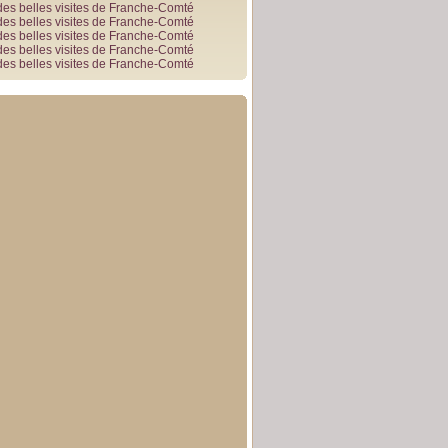
des belles visites de Franche-Comté
des belles visites de Franche-Comté
des belles visites de Franche-Comté
des belles visites de Franche-Comté
des belles visites de Franche-Comté