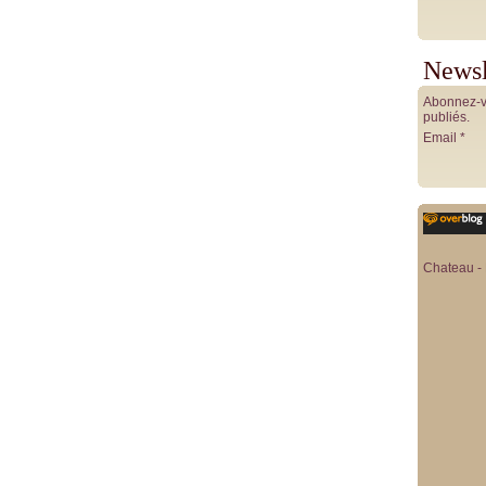
Newsl
Abonnez-vo
publiés.
Email
Chateau - 