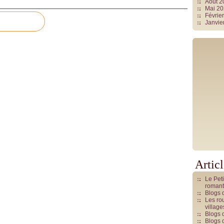
Août 
Mai 2
Févrie
Janvie
Artic
Le Pet
romant
Blogs 
Les rou
villag
Blogs 
Blogs 