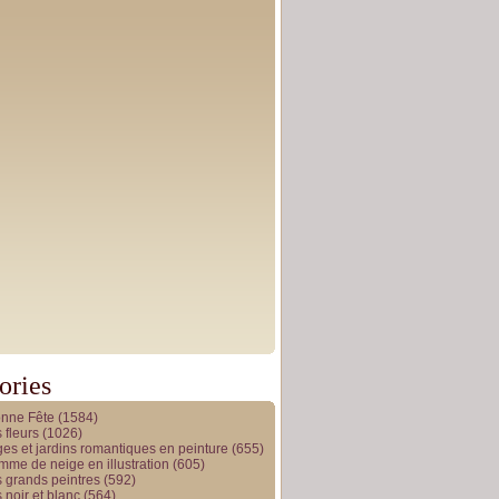
ories
onne Fête
(1584)
 fleurs
(1026)
es et jardins romantiques en peinture
(655)
me de neige en illustration
(605)
 grands peintres
(592)
 noir et blanc
(564)