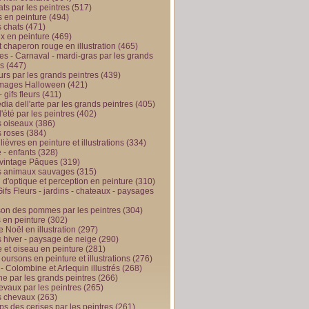
ts par les peintres
(517)
 en peinture
(494)
 chats
(471)
x en peinture
(469)
t chaperon rouge en illustration
(465)
s - Carnaval - mardi-gras par les grands
es
(447)
urs par les grands peintres
(439)
 images Halloween
(421)
 gifs fleurs
(411)
ia dell'arte par les grands peintres
(405)
d'été par les peintres
(402)
 oiseaux
(386)
 roses
(384)
 lièvres en peinture et illustrations
(334)
 - enfants
(328)
vintage Pâques
(319)
s animaux sauvages
(315)
n d'optique et perception en peinture
(310)
ifs Fleurs - jardins - chateaux - paysages
son des pommes par les peintres
(304)
 en peinture
(302)
 Noël en illustration
(297)
 hiver - paysage de neige
(290)
et oiseau en peinture
(281)
 oursons en peinture et illustrations
(276)
 - Colombine et Arlequin illustrés
(268)
e par les grands peintres
(266)
evaux par les peintres
(265)
s chevaux
(263)
ps des cerises par les peintres
(261)