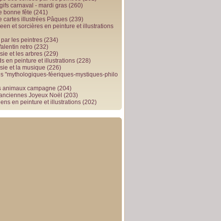
gifs carnaval - mardi gras
(260)
e bonne fête
(241)
e cartes illustrées Pâques
(239)
en et sorcières en peinture et illustrations
par les peintres
(234)
alentin retro
(232)
ie et les arbres
(229)
 en peinture et illustrations
(228)
sie et la musique
(226)
 "mythologiques-féeriques-mystiques-philo
s animaux campagne
(204)
 anciennes Joyeux Noël
(203)
ens en peinture et illustrations
(202)