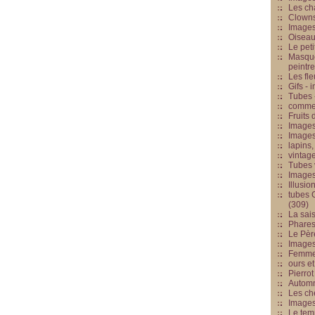
Les cha
Clowns
Images
Oiseau
Le peti
Masque
peintr
Les fle
Gifs -
Tubes -
commed
Fruits 
Images
Images
lapins,
vintage
Tubes 
Image
Illusio
tubes G
(309)
La sai
Phares
Le Père
Images
Femme 
ours et
Pierrot
Automn
Les ch
Image
Le tem