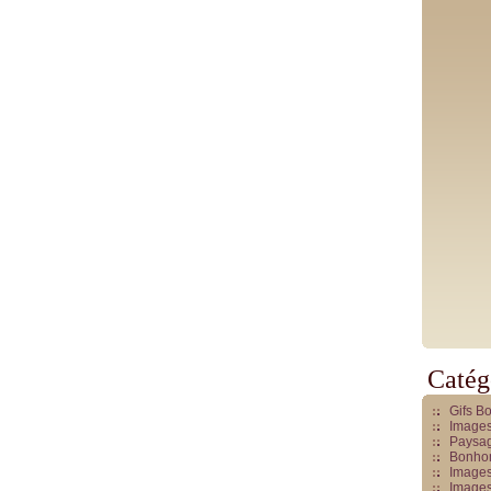
Catég
Gifs B
Images
Paysag
Bonhom
Images
Images