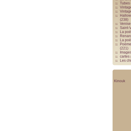
Tubes 
Vintag
Vintag
Hallowe
(238)
Venise 
Saint-V
La poés
Renards
La poé
Poèmes
(221)
Image
cartes
Les chi
Kinouk