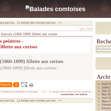
es par les...
Le temps des cerises par les... >>
7 juin 2020
r Karvaly (1860-1899) fillette aux cerises
s peintres -
Reche
llette aux cerises
1860-1899) fillette aux cerises
Archi
Août 
Repost
0
Juille
Juin 2
Published by Balades comtoises
-
dans
Le temps des cerises par les peintres
Mai 2
commenter cet article
…
Avril 
es par les...
Le temps des cerises par les... >>
Mars 
Févrie
Décem