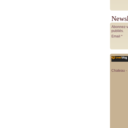
Newsl
Abonnez-vo
publiés.
Email
Chateau - 