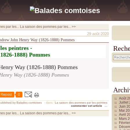
s par les...
La saison des pommes par les... >>
29 août 2020
- Andrew John Henry Way (1826-1888) Pommes
es peintres -
Reche
(1826-1888) Pommes
Henry Way (1826-1888) Pommes
Archi
Repost
0
Août 
Juille
ublished by Balades comtoises
-
dans
La saison des pommes par les peintres
commenter cet article
…
Juin 2
Mai 2
s par les...
La saison des pommes par les... >>
Avril 
Mars 
Févrie
Décem