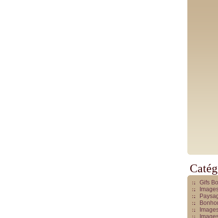
Catég
Gifs B
Images
Paysag
Bonhom
Images
Images