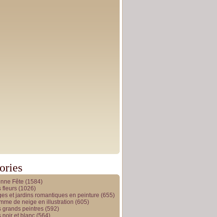
ories
onne Fête
(1584)
 fleurs
(1026)
es et jardins romantiques en peinture
(655)
me de neige en illustration
(605)
 grands peintres
(592)
 noir et blanc
(564)