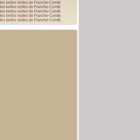
des belles visites de Franche-Comté
des belles visites de Franche-Comté
des belles visites de Franche-Comté
des belles visites de Franche-Comté
des belles visites de Franche-Comté