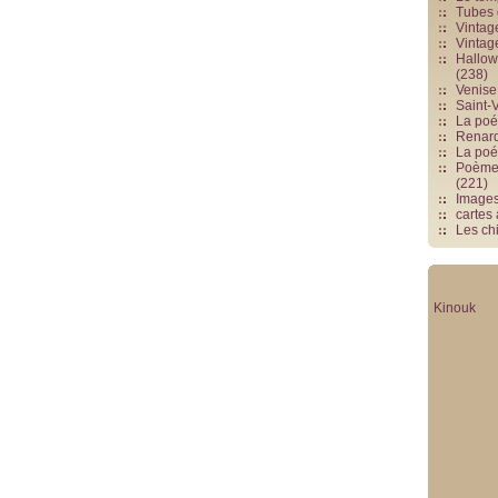
Tubes 
Vintag
Vintag
Hallowe
(238)
Venise 
Saint-V
La poés
Renards
La poé
Poèmes
(221)
Image
cartes
Les chi
Kinouk