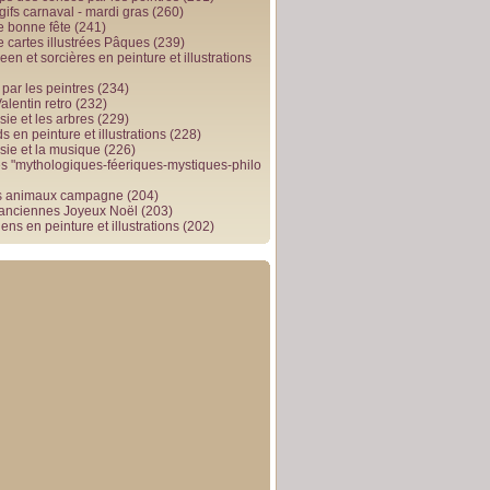
gifs carnaval - mardi gras
(260)
e bonne fête
(241)
e cartes illustrées Pâques
(239)
en et sorcières en peinture et illustrations
par les peintres
(234)
alentin retro
(232)
ie et les arbres
(229)
 en peinture et illustrations
(228)
sie et la musique
(226)
 "mythologiques-féeriques-mystiques-philo
s animaux campagne
(204)
 anciennes Joyeux Noël
(203)
ens en peinture et illustrations
(202)