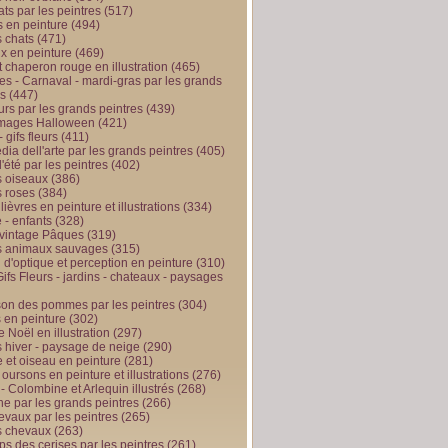
ts par les peintres
(517)
 en peinture
(494)
 chats
(471)
x en peinture
(469)
t chaperon rouge en illustration
(465)
s - Carnaval - mardi-gras par les grands
es
(447)
urs par les grands peintres
(439)
 images Halloween
(421)
 gifs fleurs
(411)
ia dell'arte par les grands peintres
(405)
d'été par les peintres
(402)
 oiseaux
(386)
 roses
(384)
 lièvres en peinture et illustrations
(334)
 - enfants
(328)
vintage Pâques
(319)
s animaux sauvages
(315)
n d'optique et perception en peinture
(310)
ifs Fleurs - jardins - chateaux - paysages
son des pommes par les peintres
(304)
 en peinture
(302)
 Noël en illustration
(297)
 hiver - paysage de neige
(290)
et oiseau en peinture
(281)
 oursons en peinture et illustrations
(276)
 - Colombine et Arlequin illustrés
(268)
e par les grands peintres
(266)
evaux par les peintres
(265)
s chevaux
(263)
ps des cerises par les peintres
(261)