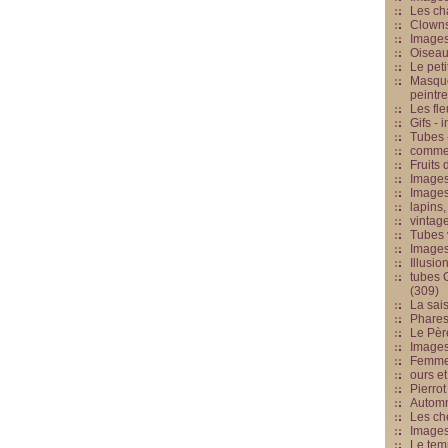
Les cha
Clowns
Images
Oiseau
Le peti
Masque
peintr
Les fle
Gifs -
Tubes -
commed
Fruits 
Images
Images
lapins,
vintage
Tubes 
Image
Illusio
tubes G
(309)
La sai
Phares
Le Père
Images
Femme 
ours et
Pierrot
Automn
Les ch
Image
Le tem