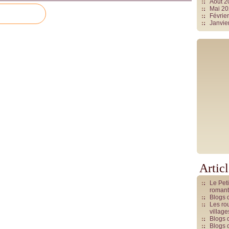
Août 
Mai 2
Févrie
Janvie
Artic
Le Pet
romant
Blogs 
Les rou
villag
Blogs 
Blogs 