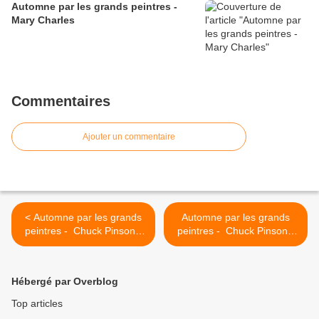
Automne par les grands peintres -
Mary Charles
Commentaires
Ajouter un commentaire
< Automne par les grands
Automne par les grands
peintres - Chuck Pinson -
peintres - Chuck Pinson -
automne
automne >
Hébergé par Overblog
Top articles