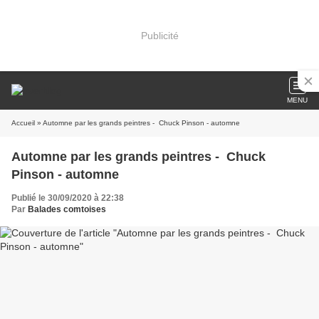
Publicité
MENU
Accueil
» Automne par les grands peintres - Chuck Pinson - automne
Automne par les grands peintres - Chuck
Pinson - automne
Publié le 30/09/2020 à 22:38
Par
Balades comtoises