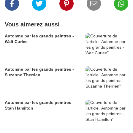
Vous aimerez aussi
Automne par les grands peintres -
Walt Curlee
Automne par les grands peintres -
Suzanne Therrien
Automne par les grands peintres -
Stan Hamilton