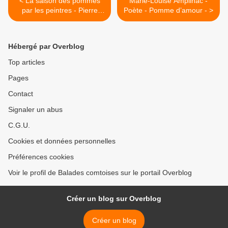
< La saison des pommes
Marie-Louise Ampilhac -
par les peintres - Pierre
Poète - Pomme d’amour - >
Bonnard (1867-1947)
récolte des pommes
Hébergé par Overblog
Top articles
Pages
Contact
Signaler un abus
C.G.U.
Cookies et données personnelles
Préférences cookies
Voir le profil de Balades comtoises sur le portail Overblog
Créer un blog sur Overblog
Créer un blog