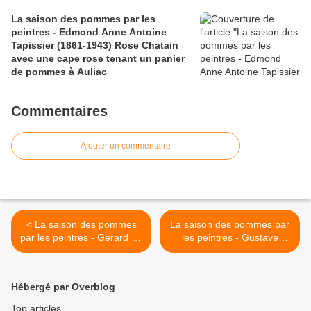
La saison des pommes par les
peintres - Edmond Anne Antoine
Tapissier (1861-1943) Rose Chatain
avec une cape rose tenant un panier
de pommes à Auliac
Commentaires
Ajouter un commentaire
< La saison des pommes
La saison des pommes par
par les peintres - Gerard ter
les peintres - Gustave
Borch (1617-1681) femme
Courbet (1819-1877)
pelant une pomme
nature morte aux pommes
>
Hébergé par Overblog
Top articles