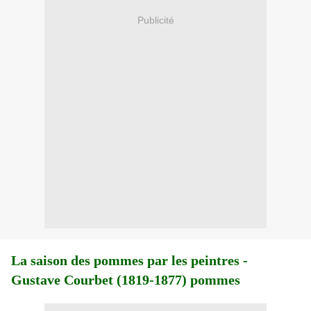
Publicité
La saison des pommes par les peintres -
Gustave Courbet (1819-1877) pommes