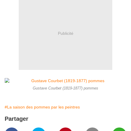
Publicité
Gustave Courbet (1819-1877) pommes
#La saison des pommes par les peintres
Partager