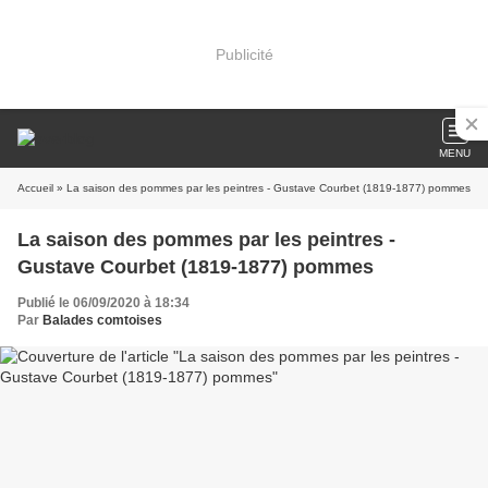
Publicité
MENU
Accueil
» La saison des pommes par les peintres - Gustave Courbet (1819-1877) pommes
La saison des pommes par les peintres -
Gustave Courbet (1819-1877) pommes
Publié le 06/09/2020 à 18:34
Par
Balades comtoises