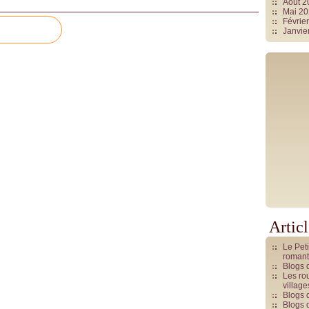
Août 
Mai 2
Févrie
Janvie
Artic
Le Pet
romant
Blogs 
Les rou
villag
Blogs 
Blogs 