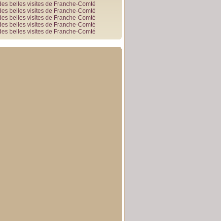
des belles visites de Franche-Comté
des belles visites de Franche-Comté
des belles visites de Franche-Comté
des belles visites de Franche-Comté
des belles visites de Franche-Comté