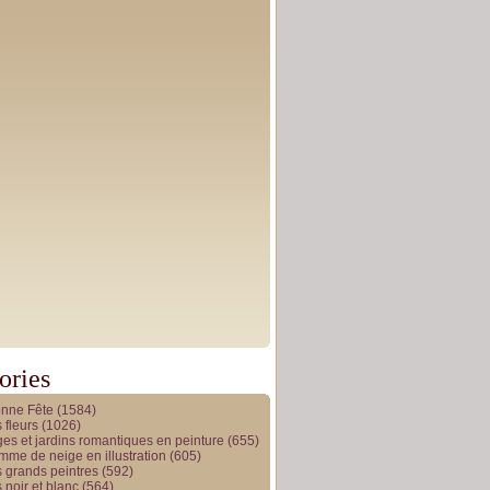
ories
onne Fête
(1584)
 fleurs
(1026)
es et jardins romantiques en peinture
(655)
me de neige en illustration
(605)
 grands peintres
(592)
 noir et blanc
(564)