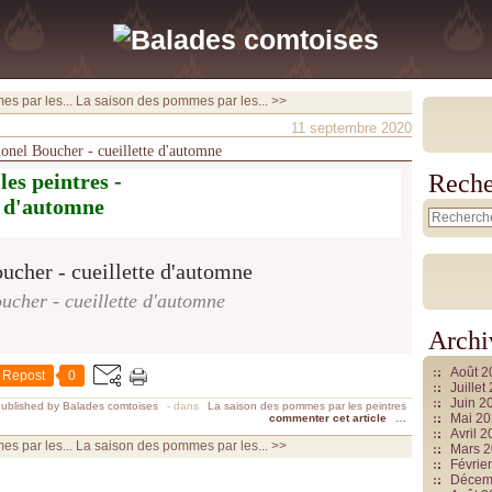
s par les...
La saison des pommes par les... >>
11 septembre 2020
ionel Boucher - cueillette d'automne
es peintres -
Reche
e d'automne
ucher - cueillette d'automne
Archi
Août 
Repost
0
Juille
Juin 2
ublished by Balades comtoises
-
dans
La saison des pommes par les peintres
Mai 2
commenter cet article
…
Avril 
s par les...
La saison des pommes par les... >>
Mars 
Févrie
Décem