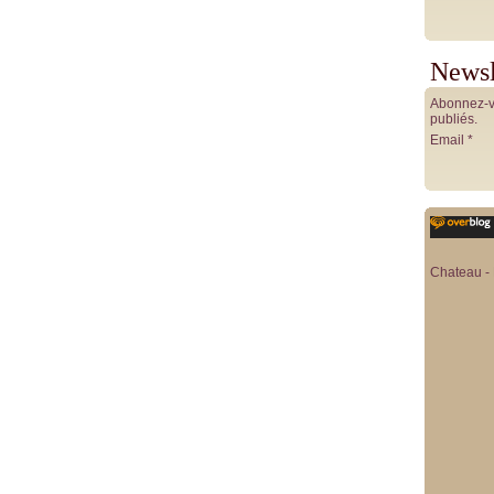
Newsl
Abonnez-vo
publiés.
Email
Chateau - 