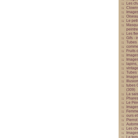
Les cha
Clowns
Images
Oiseau
Le peti
Masque
peintr
Les fle
Gifs -
Tubes -
commed
Fruits 
Images
Images
lapins,
vintage
Tubes 
Image
Illusio
tubes G
(309)
La sai
Phares
Le Père
Images
Femme 
ours et
Pierrot
Automn
Les ch
Image
Le tem