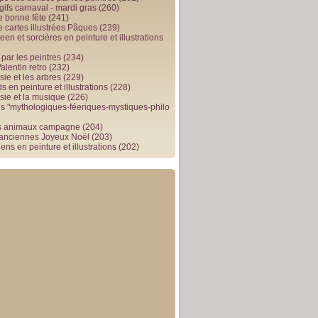
gifs carnaval - mardi gras
(260)
e bonne fête
(241)
e cartes illustrées Pâques
(239)
en et sorcières en peinture et illustrations
par les peintres
(234)
alentin retro
(232)
ie et les arbres
(229)
 en peinture et illustrations
(228)
sie et la musique
(226)
 "mythologiques-féeriques-mystiques-philo
s animaux campagne
(204)
 anciennes Joyeux Noël
(203)
ens en peinture et illustrations
(202)