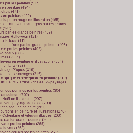
ts par les peintres
(517)
 en peinture
(494)
 chats
(471)
x en peinture
(469)
t chaperon rouge en illustration
(465)
s - Carnaval - mardi-gras par les grands
es
(447)
urs par les grands peintres
(439)
 images Halloween
(421)
 gifs fleurs
(411)
ia dell'arte par les grands peintres
(405)
d'été par les peintres
(402)
 oiseaux
(386)
 roses
(384)
 lièvres en peinture et illustrations
(334)
 - enfants
(328)
vintage Pâques
(319)
s animaux sauvages
(315)
n d'optique et perception en peinture
(310)
ifs Fleurs - jardins - chateaux - paysages
son des pommes par les peintres
(304)
 en peinture
(302)
 Noël en illustration
(297)
 hiver - paysage de neige
(290)
et oiseau en peinture
(281)
 oursons en peinture et illustrations
(276)
 - Colombine et Arlequin illustrés
(268)
e par les grands peintres
(266)
evaux par les peintres
(265)
s chevaux
(263)
ps des cerises par les peintres
(261)