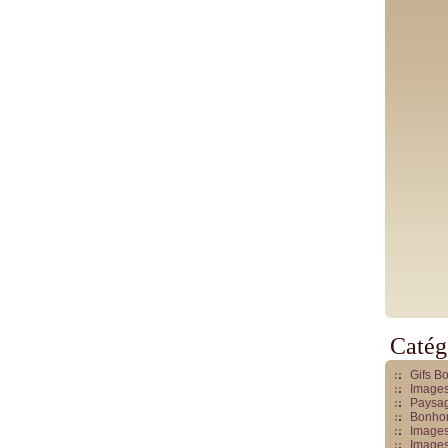
Catég
Gifs B
Images
Paysag
Bonhom
Images
Images