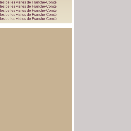
des belles visites de Franche-Comté
des belles visites de Franche-Comté
des belles visites de Franche-Comté
des belles visites de Franche-Comté
des belles visites de Franche-Comté