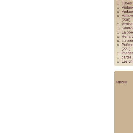
Tubes 
Vintag
Vintag
Hallowe
(238)
Venise 
Saint-V
La poés
Renards
La poé
Poèmes
(221)
Image
cartes
Les chi
Kinouk