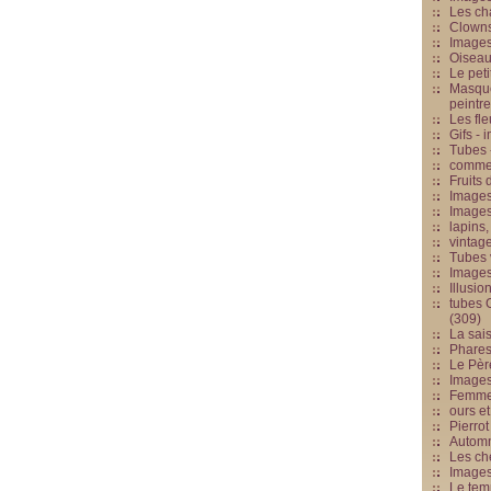
Les cha
Clowns
Images
Oiseau
Le peti
Masque
peintr
Les fle
Gifs -
Tubes -
commed
Fruits 
Images
Images
lapins,
vintage
Tubes 
Image
Illusio
tubes G
(309)
La sai
Phares
Le Père
Images
Femme 
ours et
Pierrot
Automn
Les ch
Image
Le tem