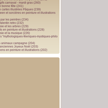
gifs carnaval - mardi gras
(260)
e bonne fête
(241)
e cartes illustrées Pâques
(239)
en et sorcières en peinture et illustrations
par les peintres
(234)
alentin retro
(232)
ie et les arbres
(229)
 en peinture et illustrations
(228)
sie et la musique
(226)
 "mythologiques-féeriques-mystiques-philo
s animaux campagne
(204)
 anciennes Joyeux Noël
(203)
ens en peinture et illustrations
(202)