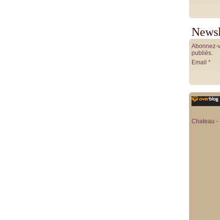
Newsl
Abonnez-vo
publiés.
Email
Chateau - 