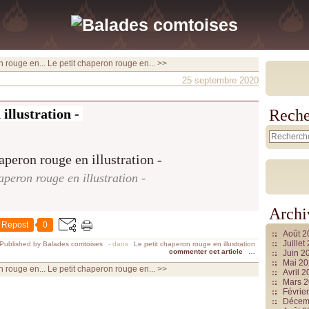
n rouge en...
Le petit chaperon rouge en... >>
25 septembre 2020
 illustration -
Reche
aperon rouge en illustration -
Archi
Repost
0
Août 
Juille
Published by Balades comtoises
-
dans
Le petit chaperon rouge en illustration
commenter cet article
…
Juin 2
Mai 2
n rouge en...
Le petit chaperon rouge en... >>
Avril 
Mars 
Févrie
Décem