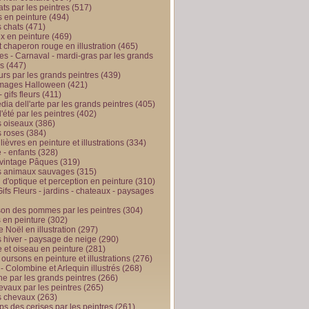
ts par les peintres
(517)
 en peinture
(494)
 chats
(471)
x en peinture
(469)
t chaperon rouge en illustration
(465)
s - Carnaval - mardi-gras par les grands
es
(447)
urs par les grands peintres
(439)
 images Halloween
(421)
 gifs fleurs
(411)
ia dell'arte par les grands peintres
(405)
d'été par les peintres
(402)
 oiseaux
(386)
 roses
(384)
 lièvres en peinture et illustrations
(334)
 - enfants
(328)
vintage Pâques
(319)
s animaux sauvages
(315)
n d'optique et perception en peinture
(310)
ifs Fleurs - jardins - chateaux - paysages
son des pommes par les peintres
(304)
 en peinture
(302)
 Noël en illustration
(297)
 hiver - paysage de neige
(290)
et oiseau en peinture
(281)
 oursons en peinture et illustrations
(276)
 - Colombine et Arlequin illustrés
(268)
e par les grands peintres
(266)
evaux par les peintres
(265)
s chevaux
(263)
ps des cerises par les peintres
(261)