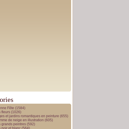
ories
onne Fête
(1584)
 fleurs
(1026)
es et jardins romantiques en peinture
(655)
me de neige en illustration
(605)
 grands peintres
(592)
 noir et blanc
(564)