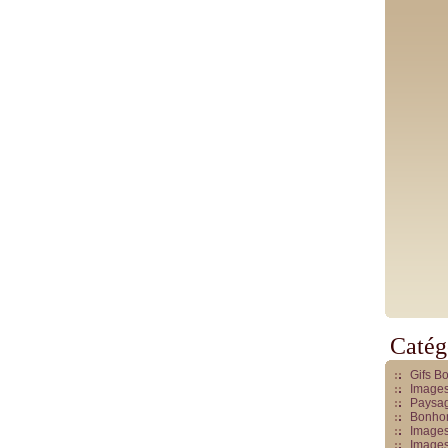
Catég
Gifs B
Images
Paysag
Bonhom
Images
Images