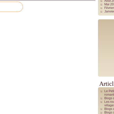
Août 
Mai 2
Févrie
Janvie
Artic
Le Pet
romant
Blogs 
Les rou
villag
Blogs 
Blogs 