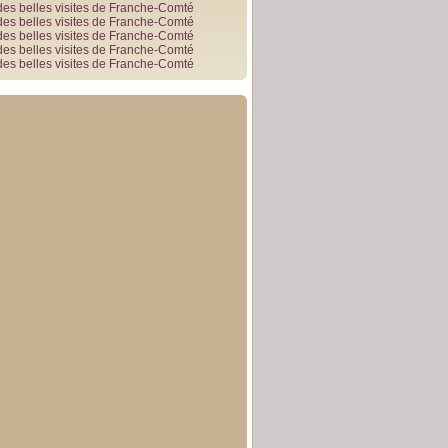
des belles visites de Franche-Comté
des belles visites de Franche-Comté
des belles visites de Franche-Comté
des belles visites de Franche-Comté
des belles visites de Franche-Comté