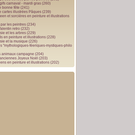
gifs carnaval - mardi gras
(260)
e bonne fête
(241)
e cartes illustrées Pâques
(239)
en et sorcières en peinture et illustrations
par les peintres
(234)
alentin retro
(232)
ie et les arbres
(229)
 en peinture et illustrations
(228)
sie et la musique
(226)
 "mythologiques-féeriques-mystiques-philo
s animaux campagne
(204)
 anciennes Joyeux Noël
(203)
ens en peinture et illustrations
(202)