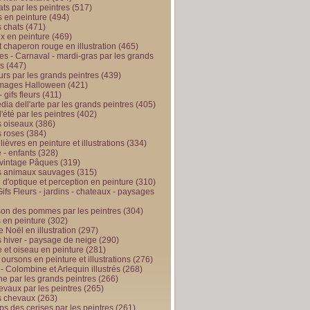
ts par les peintres
(517)
 en peinture
(494)
 chats
(471)
x en peinture
(469)
t chaperon rouge en illustration
(465)
s - Carnaval - mardi-gras par les grands
es
(447)
urs par les grands peintres
(439)
 images Halloween
(421)
 gifs fleurs
(411)
ia dell'arte par les grands peintres
(405)
d'été par les peintres
(402)
 oiseaux
(386)
 roses
(384)
 lièvres en peinture et illustrations
(334)
 - enfants
(328)
vintage Pâques
(319)
s animaux sauvages
(315)
n d'optique et perception en peinture
(310)
ifs Fleurs - jardins - chateaux - paysages
son des pommes par les peintres
(304)
 en peinture
(302)
 Noël en illustration
(297)
 hiver - paysage de neige
(290)
et oiseau en peinture
(281)
 oursons en peinture et illustrations
(276)
 - Colombine et Arlequin illustrés
(268)
e par les grands peintres
(266)
evaux par les peintres
(265)
s chevaux
(263)
ps des cerises par les peintres
(261)