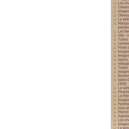
Les cha
Clowns
Images
Oiseau
Le peti
Masque
peintr
Les fle
Gifs -
Tubes -
commed
Fruits 
Images
Images
lapins,
vintage
Tubes 
Image
Illusio
tubes G
(309)
La sai
Phares
Le Père
Images
Femme 
ours et
Pierrot
Automn
Les ch
Image
Le tem