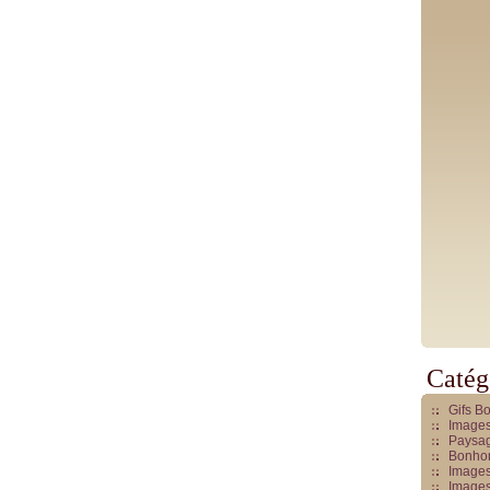
Catég
Gifs B
Images
Paysag
Bonhom
Images
Images