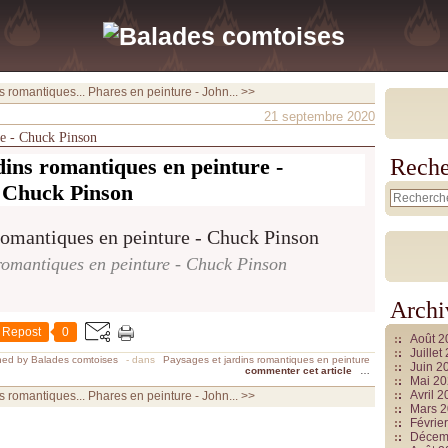
s romantiques...
Phares en peinture - John... >>
21 septembre 2020
re - Chuck Pinson
dins romantiques en peinture -
Reche
Chuck Pinson
romantiques en peinture - Chuck Pinson
Archi
Repost
0
Août 
Juille
hed by Balades comtoises
-
dans
Paysages et jardins romantiques en peinture
Juin 2
commenter cet article
…
Mai 2
Avril 
s romantiques...
Phares en peinture - John... >>
Mars 
Févrie
Décem