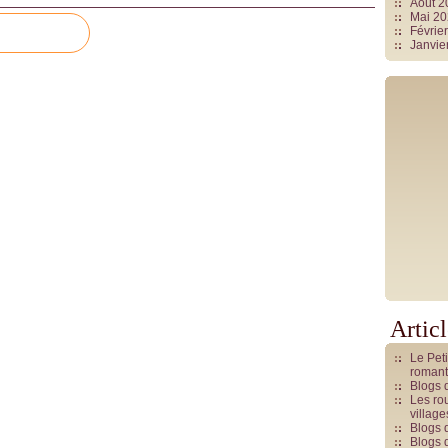
Août 
Mai 2
Févrie
Janvie
Artic
Le Pet
romant
Blogs 
Les rou
villag
Blogs 
Blogs 