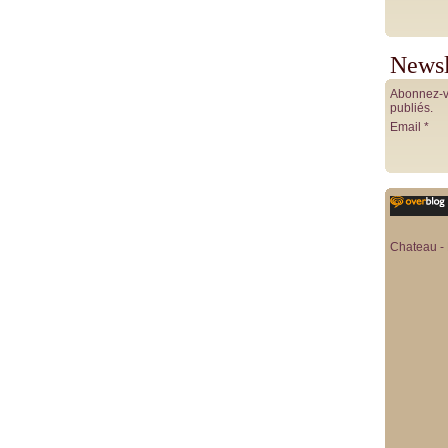
Newsl
Abonnez-vo
publiés.
Email
Chateau - 