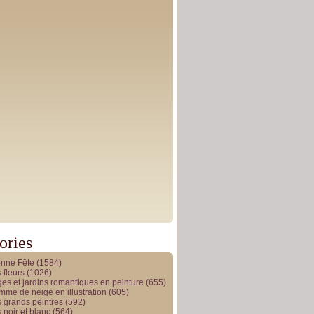
ories
onne Fête
(1584)
 fleurs
(1026)
es et jardins romantiques en peinture
(655)
me de neige en illustration
(605)
 grands peintres
(592)
 noir et blanc
(564)