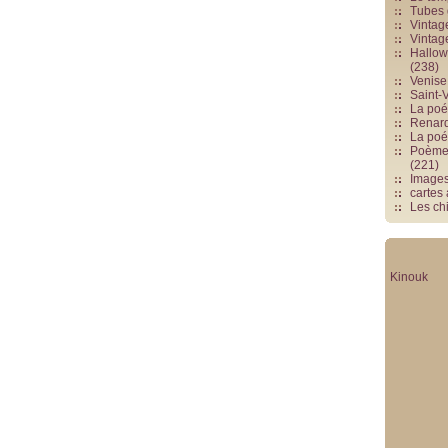
Tubes 
Vintag
Vintag
Hallowe
(238)
Venise 
Saint-V
La poés
Renards
La poé
Poèmes
(221)
Image
cartes
Les chi
Kinouk