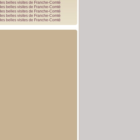
des belles visites de Franche-Comté
des belles visites de Franche-Comté
des belles visites de Franche-Comté
des belles visites de Franche-Comté
des belles visites de Franche-Comté