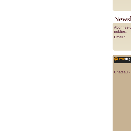
Newsl
Abonnez-vo
publiés.
Email
Chateau - 