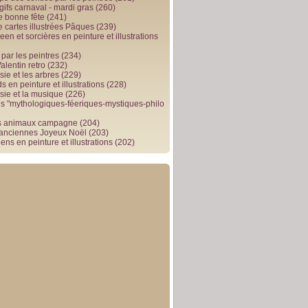
gifs carnaval - mardi gras
(260)
e bonne fête
(241)
e cartes illustrées Pâques
(239)
en et sorcières en peinture et illustrations
par les peintres
(234)
alentin retro
(232)
ie et les arbres
(229)
 en peinture et illustrations
(228)
sie et la musique
(226)
 "mythologiques-féeriques-mystiques-philo
s animaux campagne
(204)
 anciennes Joyeux Noël
(203)
ens en peinture et illustrations
(202)