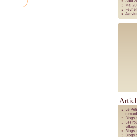
Août 
Mai 2
Févrie
Janvie
Artic
Le Pet
romant
Blogs 
Les rou
villag
Blogs 
Blogs 