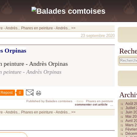
e - Andrès...
Phares en peinture - Andrès... >>
23 septembre 2020
ès Orpinas
Reche
n peinture - Andrès Orpinas
Repost
0
Archi
Published by Balades comtoises
-
dans
Phares en peinture
Août 
commenter cet article
…
Juille
e - Andrès...
Phares en peinture - Andrès... >>
Juin 2
Mai 2
Avril 
Mars 
Févrie
Décem