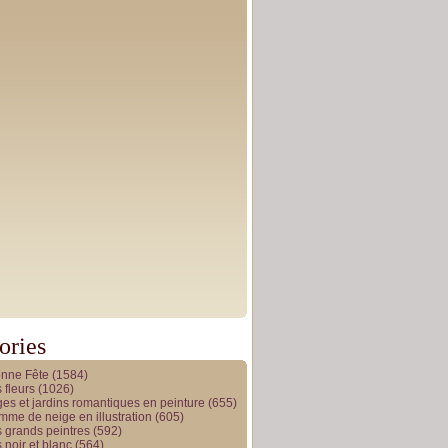
ories
onne Fête
(1584)
 fleurs
(1026)
es et jardins romantiques en peinture
(655)
me de neige en illustration
(605)
 grands peintres
(592)
 noir et blanc
(564)