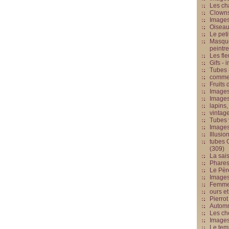
Les cha
Clowns
Images
Oiseau
Le peti
Masque
peintr
Les fle
Gifs -
Tubes -
commed
Fruits 
Images
Images
lapins,
vintage
Tubes 
Image
Illusio
tubes G
(309)
La sai
Phares
Le Père
Images
Femme 
ours et
Pierrot
Automn
Les ch
Image
Le tem