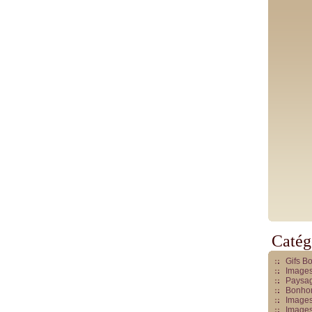
Catég
Gifs B
Images
Paysag
Bonhom
Images
Images