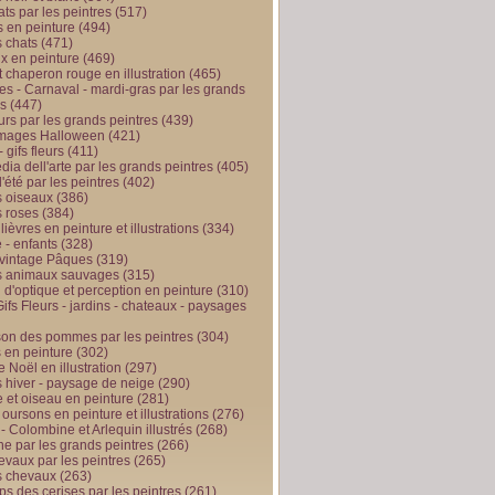
ts par les peintres
(517)
 en peinture
(494)
 chats
(471)
x en peinture
(469)
t chaperon rouge en illustration
(465)
s - Carnaval - mardi-gras par les grands
es
(447)
urs par les grands peintres
(439)
 images Halloween
(421)
 gifs fleurs
(411)
ia dell'arte par les grands peintres
(405)
d'été par les peintres
(402)
 oiseaux
(386)
 roses
(384)
 lièvres en peinture et illustrations
(334)
 - enfants
(328)
vintage Pâques
(319)
s animaux sauvages
(315)
n d'optique et perception en peinture
(310)
ifs Fleurs - jardins - chateaux - paysages
son des pommes par les peintres
(304)
 en peinture
(302)
 Noël en illustration
(297)
 hiver - paysage de neige
(290)
et oiseau en peinture
(281)
 oursons en peinture et illustrations
(276)
 - Colombine et Arlequin illustrés
(268)
e par les grands peintres
(266)
evaux par les peintres
(265)
s chevaux
(263)
ps des cerises par les peintres
(261)