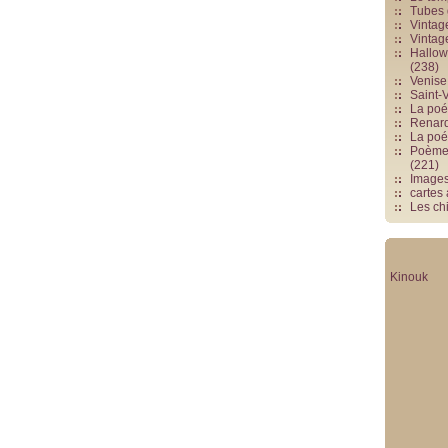
Tubes 
Vintag
Vintag
Hallowe
(238)
Venise 
Saint-V
La poés
Renards
La poé
Poèmes
(221)
Image
cartes
Les chi
Kinouk