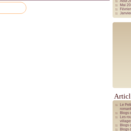
Août 
Mai 2
Févrie
Janvie
Artic
Le Pet
romant
Blogs 
Les rou
villag
Blogs 
Blogs 