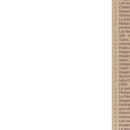
Les cha
Clowns
Images
Oiseau
Le peti
Masque
peintr
Les fle
Gifs -
Tubes -
commed
Fruits 
Images
Images
lapins,
vintage
Tubes 
Image
Illusio
tubes G
(309)
La sai
Phares
Le Père
Images
Femme 
ours et
Pierrot
Automn
Les ch
Image
Le tem