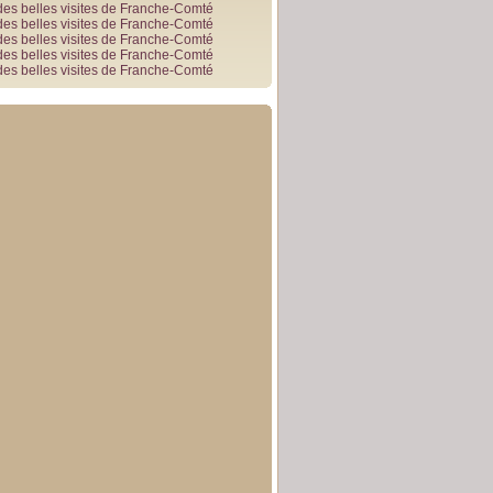
des belles visites de Franche-Comté
des belles visites de Franche-Comté
des belles visites de Franche-Comté
des belles visites de Franche-Comté
des belles visites de Franche-Comté