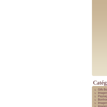
Catég
Gifs B
Images
Paysag
Bonhom
Images
Images