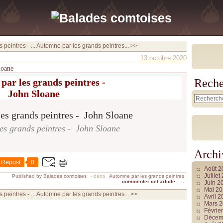
peintres - ...
Automne par les grands peintres... >>
13 octobre 2020
loane
par les grands peintres
-
Reche
John Sloane
es grands peintres - John Sloane
Archi
Repost
0
Août 
Juille
Published by Balades comtoises
-
dans
Automne par les grands peintres
commenter cet article
…
Juin 2
Mai 2
peintres - ...
Automne par les grands peintres... >>
Avril 
Mars 
Févrie
Décem