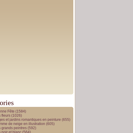
ories
onne Fête
(1584)
 fleurs
(1026)
es et jardins romantiques en peinture
(655)
me de neige en illustration
(605)
 grands peintres
(592)
 noir et blanc
(564)