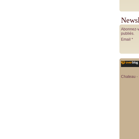
Newsl
Abonnez-vo
publiés.
Email
Chateau - 