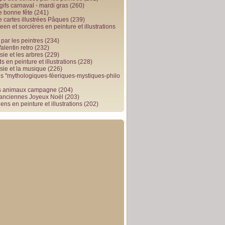
gifs carnaval - mardi gras
(260)
e bonne fête
(241)
e cartes illustrées Pâques
(239)
en et sorcières en peinture et illustrations
par les peintres
(234)
alentin retro
(232)
ie et les arbres
(229)
 en peinture et illustrations
(228)
sie et la musique
(226)
 "mythologiques-féeriques-mystiques-philo
s animaux campagne
(204)
 anciennes Joyeux Noël
(203)
ens en peinture et illustrations
(202)