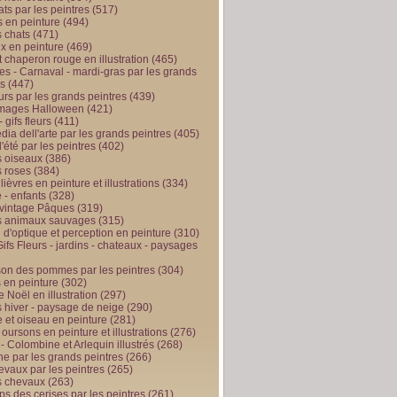
ts par les peintres
(517)
 en peinture
(494)
 chats
(471)
x en peinture
(469)
t chaperon rouge en illustration
(465)
s - Carnaval - mardi-gras par les grands
es
(447)
urs par les grands peintres
(439)
 images Halloween
(421)
 gifs fleurs
(411)
ia dell'arte par les grands peintres
(405)
d'été par les peintres
(402)
 oiseaux
(386)
 roses
(384)
 lièvres en peinture et illustrations
(334)
 - enfants
(328)
vintage Pâques
(319)
s animaux sauvages
(315)
n d'optique et perception en peinture
(310)
ifs Fleurs - jardins - chateaux - paysages
son des pommes par les peintres
(304)
 en peinture
(302)
 Noël en illustration
(297)
 hiver - paysage de neige
(290)
et oiseau en peinture
(281)
 oursons en peinture et illustrations
(276)
 - Colombine et Arlequin illustrés
(268)
e par les grands peintres
(266)
evaux par les peintres
(265)
s chevaux
(263)
ps des cerises par les peintres
(261)