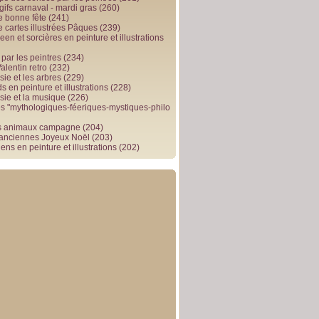
gifs carnaval - mardi gras
(260)
e bonne fête
(241)
e cartes illustrées Pâques
(239)
en et sorcières en peinture et illustrations
par les peintres
(234)
alentin retro
(232)
ie et les arbres
(229)
 en peinture et illustrations
(228)
sie et la musique
(226)
 "mythologiques-féeriques-mystiques-philo
s animaux campagne
(204)
 anciennes Joyeux Noël
(203)
ens en peinture et illustrations
(202)