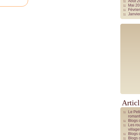
Août 
Mai 2
Févrie
Janvie
Artic
Le Pet
romant
Blogs 
Les rou
villag
Blogs 
Blogs 