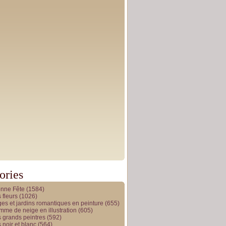
ories
onne Fête
(1584)
 fleurs
(1026)
es et jardins romantiques en peinture
(655)
me de neige en illustration
(605)
 grands peintres
(592)
 noir et blanc
(564)