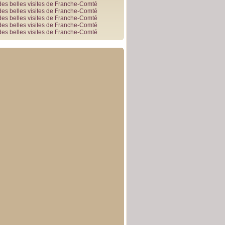
des belles visites de Franche-Comté
des belles visites de Franche-Comté
des belles visites de Franche-Comté
des belles visites de Franche-Comté
des belles visites de Franche-Comté