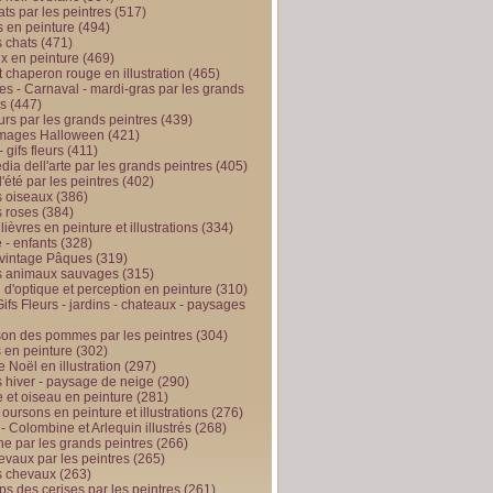
ts par les peintres
(517)
 en peinture
(494)
 chats
(471)
x en peinture
(469)
t chaperon rouge en illustration
(465)
s - Carnaval - mardi-gras par les grands
es
(447)
urs par les grands peintres
(439)
 images Halloween
(421)
 gifs fleurs
(411)
ia dell'arte par les grands peintres
(405)
d'été par les peintres
(402)
 oiseaux
(386)
 roses
(384)
 lièvres en peinture et illustrations
(334)
 - enfants
(328)
vintage Pâques
(319)
s animaux sauvages
(315)
n d'optique et perception en peinture
(310)
ifs Fleurs - jardins - chateaux - paysages
son des pommes par les peintres
(304)
 en peinture
(302)
 Noël en illustration
(297)
 hiver - paysage de neige
(290)
et oiseau en peinture
(281)
 oursons en peinture et illustrations
(276)
 - Colombine et Arlequin illustrés
(268)
e par les grands peintres
(266)
evaux par les peintres
(265)
s chevaux
(263)
ps des cerises par les peintres
(261)