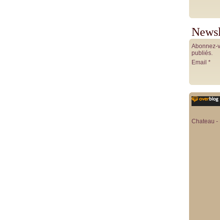
Newsl
Abonnez-vo
publiés.
Email
Chateau - 