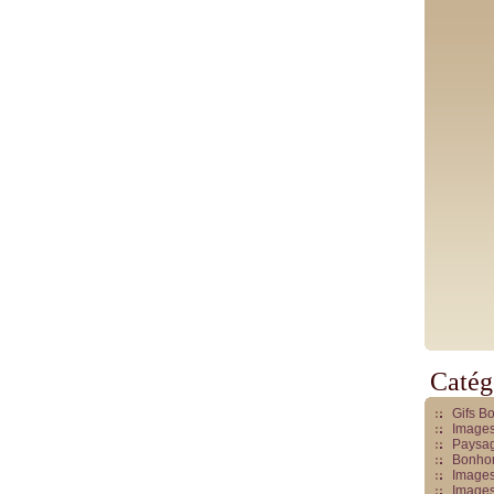
Catég
Gifs B
Images
Paysag
Bonhom
Images
Images