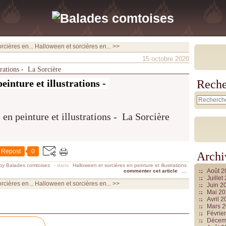
rcières en...
Halloween et sorcières en... >>
15 octobre 2020
ions - ​​​​​​​La Sorcière
einture et illustrations -
Reche
Repost
0
Archi
by Balades comtoises
-
dans
Halloween et sorcières en peinture et illustrations
Août 
commenter cet article
…
Juille
rcières en...
Halloween et sorcières en... >>
Juin 2
Mai 2
Avril 
Mars 
Févrie
Décem