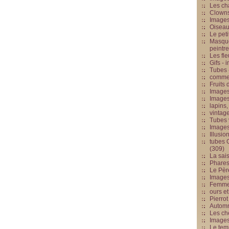
Les cha
Clowns
Images
Oiseau
Le peti
Masque
peintr
Les fle
Gifs -
Tubes -
commed
Fruits 
Images
Images
lapins,
vintage
Tubes 
Image
Illusio
tubes G
(309)
La sai
Phares
Le Père
Images
Femme 
ours et
Pierrot
Automn
Les ch
Image
Le tem