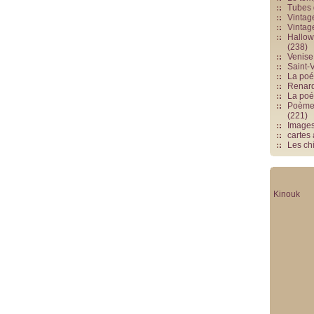
Tubes 
Vintag
Vintag
Hallowe
(238)
Venise 
Saint-V
La poés
Renards
La poé
Poèmes
(221)
Image
cartes
Les chi
Kinouk