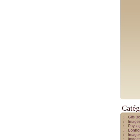
Catég
Gifs B
Images
Paysag
Bonhom
Images
Images