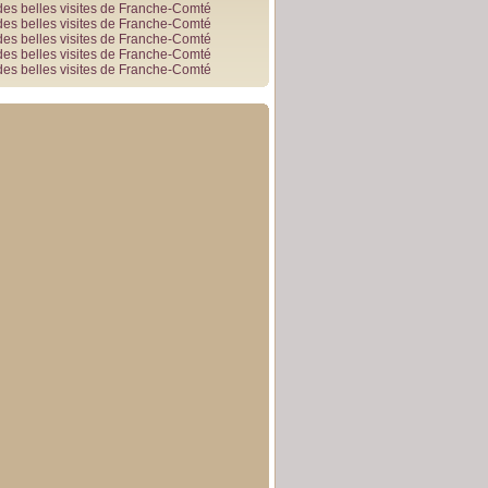
des belles visites de Franche-Comté
des belles visites de Franche-Comté
des belles visites de Franche-Comté
des belles visites de Franche-Comté
des belles visites de Franche-Comté