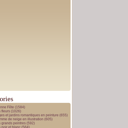
ories
onne Fête
(1584)
 fleurs
(1026)
es et jardins romantiques en peinture
(655)
me de neige en illustration
(605)
 grands peintres
(592)
 noir et blanc
(564)