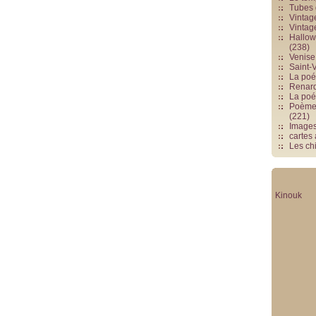
Tubes 
Vintag
Vintag
Hallowe
(238)
Venise 
Saint-V
La poés
Renards
La poé
Poèmes
(221)
Image
cartes
Les chi
Kinouk