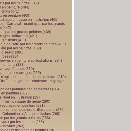
ts par les peintres
(517)
 en peinture
(494)
 chats
(471)
x en peinture
(469)
t chaperon rouge en illustration
(465)
s - Carnaval - mardi-gras par les grands
es
(447)
urs par les grands peintres
(439)
 images Halloween
(421)
 gifs fleurs
(411)
ia dell'arte par les grands peintres
(405)
d'été par les peintres
(402)
 oiseaux
(386)
 roses
(384)
 lièvres en peinture et illustrations
(334)
 - enfants
(328)
vintage Pâques
(319)
s animaux sauvages
(315)
n d'optique et perception en peinture
(310)
ifs Fleurs - jardins - chateaux - paysages
son des pommes par les peintres
(304)
 en peinture
(302)
 Noël en illustration
(297)
 hiver - paysage de neige
(290)
et oiseau en peinture
(281)
 oursons en peinture et illustrations
(276)
 - Colombine et Arlequin illustrés
(268)
e par les grands peintres
(266)
evaux par les peintres
(265)
s chevaux
(263)
ps des cerises par les peintres
(261)