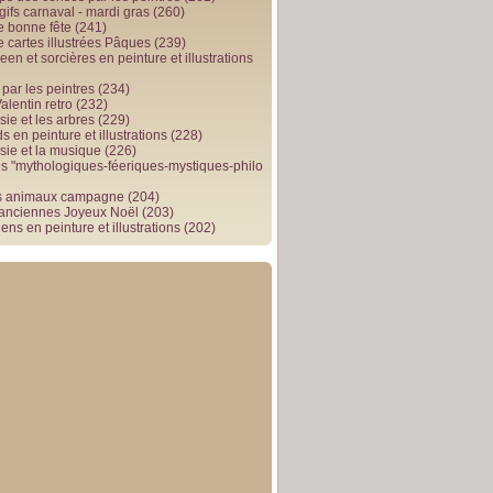
gifs carnaval - mardi gras
(260)
e bonne fête
(241)
e cartes illustrées Pâques
(239)
en et sorcières en peinture et illustrations
par les peintres
(234)
alentin retro
(232)
ie et les arbres
(229)
 en peinture et illustrations
(228)
sie et la musique
(226)
 "mythologiques-féeriques-mystiques-philo
s animaux campagne
(204)
 anciennes Joyeux Noël
(203)
ens en peinture et illustrations
(202)