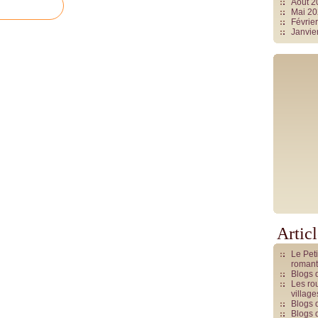
Août 
Mai 2
Févrie
Janvie
Artic
Le Pet
romant
Blogs 
Les rou
villag
Blogs 
Blogs 