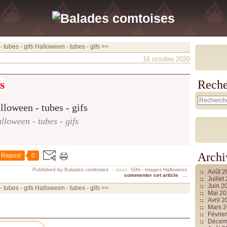
 tubes - gifs
Halloween - tubes - gifs >>
16 octobre 2020
s
Reche
lloween - tubes - gifs
Archi
Repost
0
Published by Balades comtoises
-
dans
Gifs - images Halloween
Août 
commenter cet article
…
Juille
Juin 2
 tubes - gifs
Halloween - tubes - gifs >>
Mai 2
Avril 
Mars 
Févrie
Décem