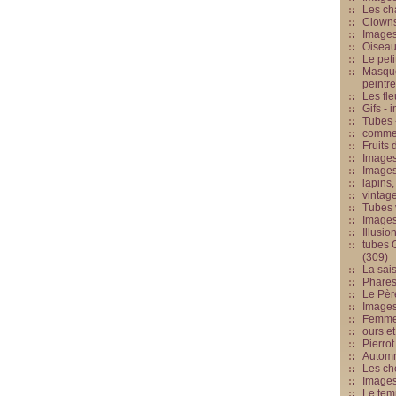
Les cha
Clowns
Images
Oiseau
Le peti
Masque
peintr
Les fle
Gifs -
Tubes -
commed
Fruits 
Images
Images
lapins,
vintage
Tubes 
Image
Illusio
tubes G
(309)
La sai
Phares
Le Père
Images
Femme 
ours et
Pierrot
Automn
Les ch
Image
Le tem