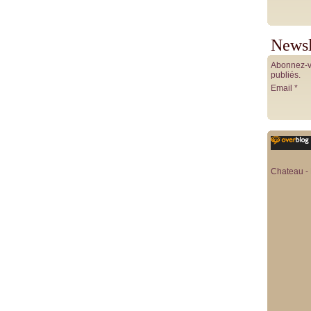
Newsl
Abonnez-vo
publiés.
Email
Chateau - 