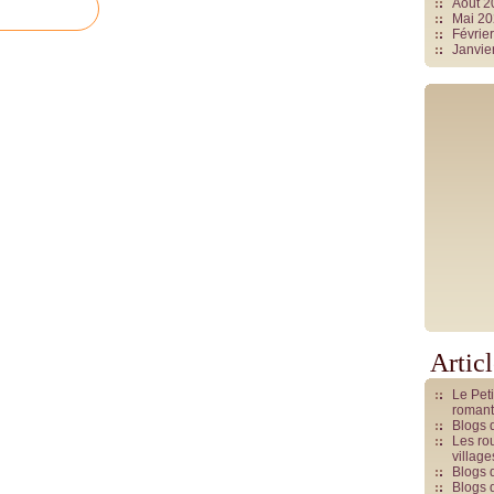
Août 
Mai 2
Févrie
Janvie
Artic
Le Pet
romant
Blogs 
Les rou
villag
Blogs 
Blogs 