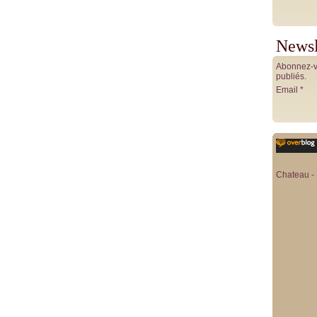
Newsl
Abonnez-vo
publiés.
Email
Chateau - 