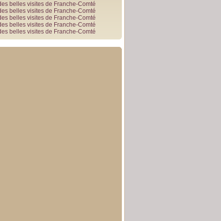
des belles visites de Franche-Comté
des belles visites de Franche-Comté
des belles visites de Franche-Comté
des belles visites de Franche-Comté
des belles visites de Franche-Comté