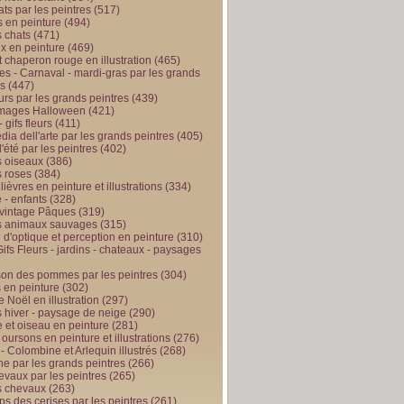
ts par les peintres
(517)
 en peinture
(494)
 chats
(471)
x en peinture
(469)
t chaperon rouge en illustration
(465)
s - Carnaval - mardi-gras par les grands
es
(447)
urs par les grands peintres
(439)
 images Halloween
(421)
 gifs fleurs
(411)
ia dell'arte par les grands peintres
(405)
d'été par les peintres
(402)
 oiseaux
(386)
 roses
(384)
 lièvres en peinture et illustrations
(334)
 - enfants
(328)
vintage Pâques
(319)
s animaux sauvages
(315)
n d'optique et perception en peinture
(310)
ifs Fleurs - jardins - chateaux - paysages
son des pommes par les peintres
(304)
 en peinture
(302)
 Noël en illustration
(297)
 hiver - paysage de neige
(290)
et oiseau en peinture
(281)
 oursons en peinture et illustrations
(276)
 - Colombine et Arlequin illustrés
(268)
e par les grands peintres
(266)
evaux par les peintres
(265)
s chevaux
(263)
ps des cerises par les peintres
(261)