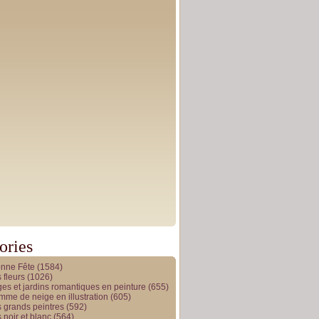
ories
onne Fête
(1584)
 fleurs
(1026)
es et jardins romantiques en peinture
(655)
me de neige en illustration
(605)
 grands peintres
(592)
 noir et blanc
(564)