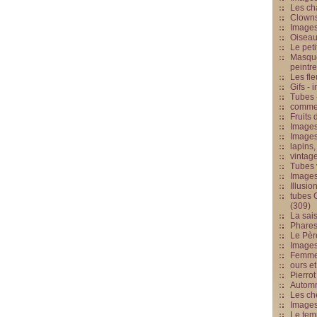
Les cha
Clowns
Images
Oiseau
Le peti
Masque
peintr
Les fle
Gifs -
Tubes -
commed
Fruits 
Images
Images
lapins,
vintage
Tubes 
Image
Illusio
tubes G
(309)
La sai
Phares
Le Père
Images
Femme 
ours et
Pierrot
Automn
Les ch
Image
Le tem