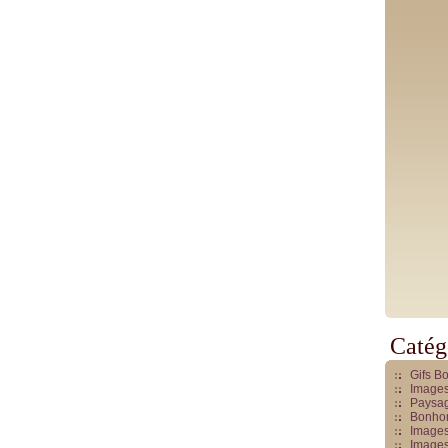
Catég
Gifs B
Images
Paysag
Bonhom
Images
Images