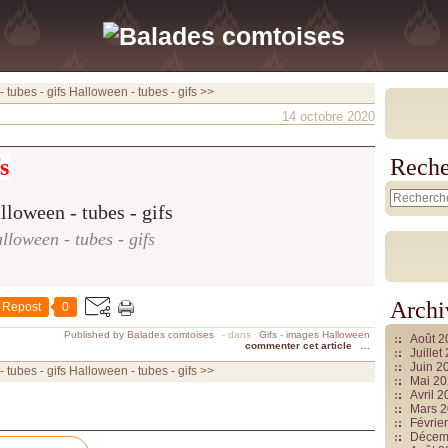
 tubes - gifs
Halloween - tubes - gifs >>
14 octobre 2020
s
Reche
lloween - tubes - gifs
Archi
Repost
0
Published by Balades comtoises
-
dans
Gifs - images Halloween
Août 
commenter cet article
…
Juille
Juin 2
 tubes - gifs
Halloween - tubes - gifs >>
Mai 2
Avril 
Mars 
Févrie
Décem