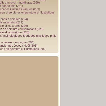
gifs carnaval - mardi gras
(260)
e bonne fête
(241)
e cartes illustrées Pâques
(239)
en et sorcières en peinture et illustrations
par les peintres
(234)
alentin retro
(232)
ie et les arbres
(229)
 en peinture et illustrations
(228)
sie et la musique
(226)
 "mythologiques-féeriques-mystiques-philo
s animaux campagne
(204)
 anciennes Joyeux Noël
(203)
ens en peinture et illustrations
(202)