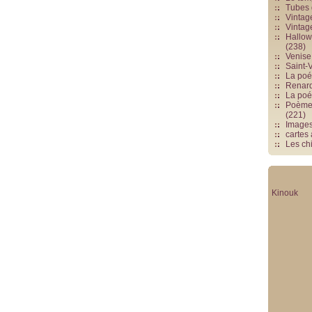
Tubes 
Vintag
Vintag
Hallowe
(238)
Venise 
Saint-V
La poés
Renards
La poé
Poèmes
(221)
Image
cartes
Les chi
Kinouk